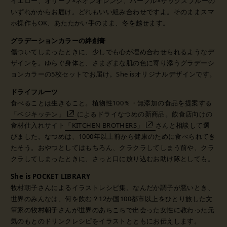
イエロー、オリーブ×ネオンオレンジ、パープル×サックスブルーの
いずれかからお届け。
どれもいい組み合わせですよ。
そのままスマ
ホ操作もOK、あたたかい手のまま、冬を越せます。
グラデーションカラーの絆創膏
傷ついてしまったときに、少しでも心が埋め合わせられるようなデ
ザインを。
ゆらぐ身体と、さまざまな肌の色に寄り添うグラデーシ
ョンカラーの5枚セットでお届け。
She isオリジナルデザインです。
ドライフルーツ
食べることは生きること。
植物性100％・無添加の食品を提案する
「ベジキッチン」
によるドライなつめの新商品。
飲食店向けの
食材仕入れサイト
「KITCHEN BROTHERS」
さんと相談して選
びました。
なつめは、1000年以上前から健康のために食べられてき
たそう。
おやつとしてはもちろん、クラクラしてしまう前や、クラ
クラしてしまったときに、
さっと口に放り込むお助け隊としても。
She is POCKET LIBRARY
牧村朝子さんによるイラストレシピ集。
なんだか調子が悪いとき、
世界のみんなは、何を飲む？
12か国100都市以上をひとり旅した文
筆家の牧村朝子さんが
世界のあちこちで出会った女性に教わった
元
気のもとのドリンクレシピをイラストとともにお伝えします。