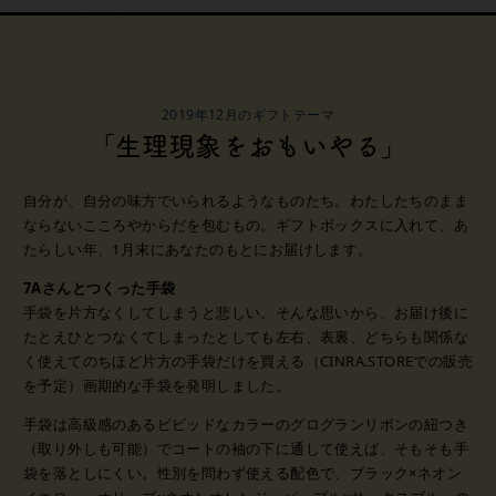
2019年12月のギフトテーマ
「生理現象をおもいやる」
自分が、自分の味方でいられるようなものたち。
わたしたちのまま
ならないこころやからだを包むもの。
ギフトボックスに入れて、あ
たらしい年、1月末にあなたのもとにお届けします。
7Aさんとつくった手袋
手袋を片方なくしてしまうと悲しい。
そんな思いから、お届け後に
たとえひとつなくてしまったとしても
左右、表裏、どちらも関係な
く使えて
のちほど片方の手袋だけを買える（CINRA.STOREでの販売
を予定）
画期的な手袋を発明しました。
手袋は高級感のあるビビッドなカラーのグログランリボンの紐つき
（取り外しも可能）で
コートの袖の下に通して使えば、そもそも手
袋を落としにくい。
性別を問わず使える配色で、
ブラック×ネオン