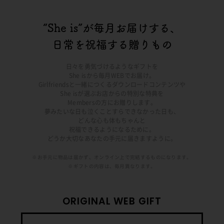
“She is”が毎月お届けする、
日常を祝福する贈りもの
日々を勇気づけるようなギフトを
She isから毎月WEBでお届け。
Girlfriendsと一緒につくるダウンロードコンテンツや
She isが選ぶお店からの特別な特典を
Membersの方にお贈りします。
夢みたいな日も泣くことすらできなかった日も、
どんな心も体もちゃんと
祝福できるようになるために。
どうか大切なあなたの手元に届きますように。
※お手元に物品は届かず、オンライン上で完結するものになります。
※ギフトの内容は、毎月異なります。
ORIGINAL WEB GIFT