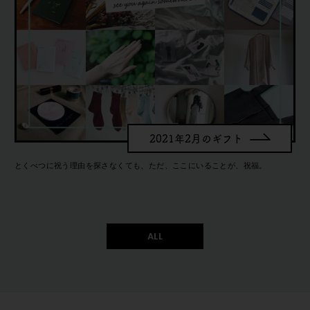
2021年2月のギフト
らす
とくべつに祝う理由を探さなくても、ただ、ここにいることが、祝福。
と
ほか
ALL