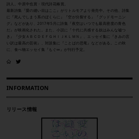
詩人。中原中也賞・現代詩花椿賞。
最新詩集『愛の縫い目はここ』がリトルモアより発売中。その他、詩集
に『死んでしまう系のぼくらに』『空が分裂する』『グッドモーニン
グ』などがあり、2017年5月に詩集『夜空はいつでも最高密度の青色
だ』が映画化された。また、小説に『十代に共感する奴はみんな嘘つ
き』『少女ＡＢＣＤＥＦＧＨＩＪＫＬＭＮ』、エッセイ集に『きみの言
い訳は最高の芸術』、対談集に『ことばの恐竜』などがある。この秋
に、食べ物エッセイ集『もぐ∞』が刊行予定。
INFORMATION
リリース情報