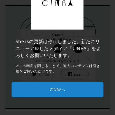
SHARE!
１００歳／最果タヒ
She isの更新は停止しました。新たにリ
ニューアルしたメディア「CINRA」をよ
ろしくお願いいたします。
She isの最新情報は
TwitterやFacebookをフォローして
※この画面を閉じることで、過去コンテンツは引き
チェック！
続きご覧いただけます。
Follow
Like
CINRAへ