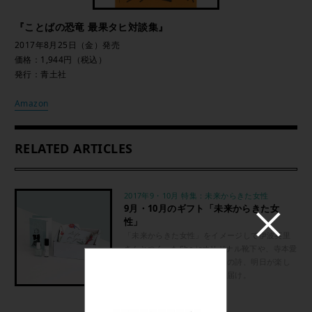
『ことばの恐竜 最果タヒ対談集』
2017年8月25日（金）発売
価格：1,944円（税込）
発行：青土社
Amazon
RELATED ARTICLES
2017年9・10月 特集：未来からきた女性
9月・10月のギフト「未来からきた女
性」
「未来からきた女性」をイメージして伊波英里
さんとつくったShe isオリジナル靴下や、寺本愛
さん挿絵による最果タヒさんの詩、明日が楽し
みになるアロマやネイルをお届け。