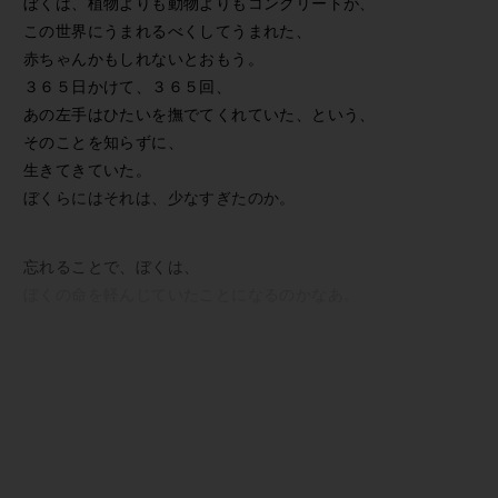
ぼくは、植物よりも動物よりもコンクリートが、
この世界にうまれるべくしてうまれた、
赤ちゃんかもしれないとおもう。
３６５日かけて、３６５回、
あの左手はひたいを撫でてくれていた、という、
そのことを知らずに、
生きてきていた。
ぼくらにはそれは、少なすぎたのか。
忘れることで、ぼくは、
ぼくの命を軽んじていたことになるのかなあ。
光がふる草原で、横たわれば、ぼくも、
光の一部として、星に降り注ぐことができた。
頬の果て、
思い出せないものが古い地層にしまいこまれ、
ぼくの体とともに、宇宙を、回転している。