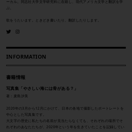
ーカル。同志社大学文学研究科に在籍し、現代アメリカ文学と翻訳を学
ぶ。
歌をうたいます。ときどき書いたり、翻訳したりします。
INFORMATION
書籍情報
写真集「やさしい海には骨がある？」
著：麦島汐美
2020年の3月から12月にかけて、日本の各地で撮影したポートレートを
中心とした写真集です。
大文字の歴史に私たちの名前が見当たらなくても、それぞれの場所でそ
れぞれのあなたたちが、2020年という年を生きていたことを記録してい