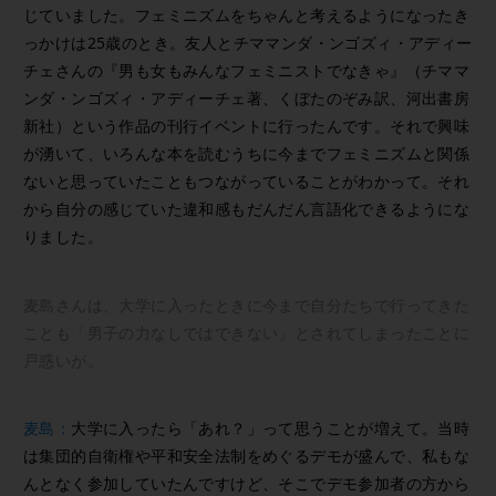
じていました。フェミニズムをちゃんと考えるようになったき
っかけは25歳のとき。友人とチママンダ・ンゴズィ・アディー
チェさんの『男も女もみんなフェミニストでなきゃ』（チママ
ンダ・ンゴズィ・アディーチェ著、くぼたのぞみ訳、河出書房
新社）という作品の刊行イベントに行ったんです。それで興味
が湧いて、いろんな本を読むうちに今までフェミニズムと関係
ないと思っていたこともつながっていることがわかって。それ
から自分の感じていた違和感もだんだん言語化できるようにな
りました。
麦島さんは、大学に入ったときに今まで自分たちで行ってきた
ことも「男子の力なしではできない」とされてしまったことに
戸惑いが。
麦島：
大学に入ったら「あれ？」って思うことが増えて。当時
は集団的自衛権や平和安全法制をめぐるデモが盛んで、私もな
んとなく参加していたんですけど、そこでデモ参加者の方から