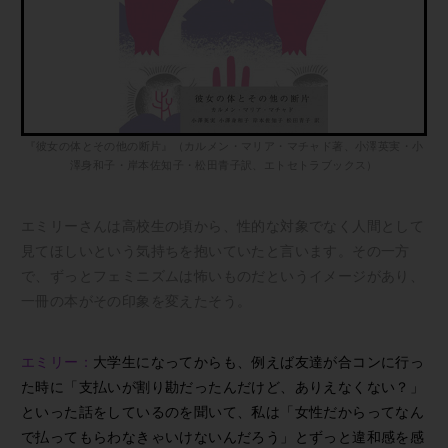
『彼女の体とその他の断片』（カルメン・マリア・マチャド著、小澤英実・小
澤身和子・岸本佐知子・松田青子訳、エトセトラブックス）
エミリーさんは高校生の頃から、性的な対象でなく人間として
見てほしいという気持ちを抱いていたと言います。その一方
で、ずっとフェミニズムは怖いものだというイメージがあり、
一冊の本がその印象を変えたそう。
エミリー：
大学生になってからも、例えば友達が合コンに行っ
た時に「支払いが割り勘だったんだけど、ありえなくない？」
といった話をしているのを聞いて、私は「女性だからってなん
で払ってもらわなきゃいけないんだろう」とずっと違和感を感