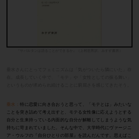
『サバルタンは語ることができるか』（上村忠男訳、みすず書房）
垂水さんにとってフェミニズムは「気がついたら隣にいた」存
在。成長していく中で、「モテ」や「女性としての振る舞い」
というものが求められ続けることに窮屈さを感じてきたそう。
垂水：
特に恋愛に向き合おうと思って、「モテとは」みたいな
ことを突き詰めて考え出すと、モテる女性像に応えようとする
自分と生来持っている内面的な自分が解離してしまうような気
持ちに苛まれていました。そんな中で、大学時代にヴァージニ
ア・ウルフの『自分ひとりの部屋』を読んだんです。思えばこ