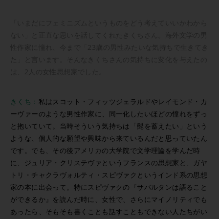
「いまだにフェミニズムというものをどう考えていいかわから
ない」と正直な思いを話してくれたきくちさん。海外文学の男
性作家に憧れ、今まで「23歳の男性みたいな気持ちで生きてき
た」と言います。そんなきくちさんの気持ちに変化を与えたの
は、2人の女性思想家でした。
きくち：
私はスコット・フィッツジェラルドやレイモンド・カ
ーヴァーのような男性作家に、同一化したいほどの憧れをずっ
と抱いていて。当時そういう気持ちは「髭を蓄えたい」という
ような、個人的な願望や興味から来ているんだと思っていたん
です。でも、その後アメリカの大学院で文学理論を学んだ時
に、ジュリア・クリステヴァというフランスの思想家と、ガヤ
トリ・チャクラヴォルティ・スピヴァクというインド系の思想
家の本に出会って。特にスピヴァクの『サバルタンは語ること
ができるか』を読んだ時に、女性で、さらにマイノリティでも
あったら、そもそも書くことも話すこともできない人たちがい