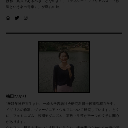
はね、真実であるべきことなのよ！」（テネシー・ウィリアムズ 『欲
望という名の電車』）が座右の銘。
楠田ひかり
1995年神戸市生まれ。一橋大学言語社会研究科博士後期課程在学中。
イギリスの作家、ヴァージニア・ウルフについて研究しています。とく
に、フェミニズム、後期モダニズム、家族・生殖がテーマの文学に関心
があります。
ウルフは、日常を埋めつくす取るに足らない出来事のなかから一瞬の閃