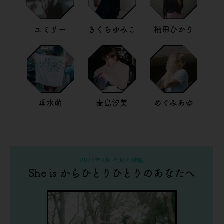
エミリー
きくちゆみこ
楠田ひかり
垂水萌
麦島汐美
めぐみあゆ
2021年4月 今月の特集
She is からひとりひとりのあなたへ