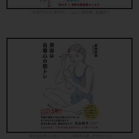
『日本のヤバい女の子』（はらだ有彩著、柏書房）
『美容は自尊心の筋トレ』（長田杏奈著、Pヴァイン）