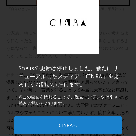
『自分ひとりの部屋』（ヴァージニア・ウルフ著、片山亜紀訳、平凡社ライブ
ラリー）
ご家族、特にお母様との関係でフェミニズムについて考えるよ
うになったという楠田さん。大学入学後に一人暮らしをするよ
うになって、家族が抱えていた問題は自分たちだけのものでは
なかったことに気がついたそうです。
She isの更新は停止しました。新たにリ
楠田：
最近になって母が「20年前にはDVという言葉が今ほど
ニューアルしたメディア「CINRA」をよ
浸透していなくて、自分だけの問題だと思っていた」と言って
ろしくお願いいたします。
いて。その時に、言葉を知ることって本当に大事だなと痛感し
※この画面を閉じることで、過去コンテンツは引き
ました。今思えば、そのことが大学院で研究を続ける一つのき
続きご覧いただけます。
っかけになったのかもしれません。大学院ではヴァージニア・
ウルフやフェミニズムについて学んでいます。院に入学したの
は2018年だったんですが、ちょうど『ヒロインズ』やはらだ
CINRAへ
有彩さんの『日本のヤバい女の子』（柏書房）が話題になって
いた時で。自分がフェミニズムという言葉を知って、過去のい