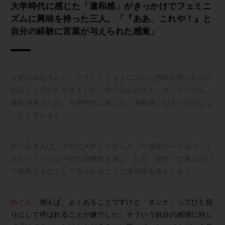
大学時代に感じた「違和感」がきっかけでフェミニ
ズムに興味を持った三人。「『ああ、これや！』と
自分の経験に言葉が与えられた感覚」
まずはみなさんに、どうしてフェミニズムに興味を持ったのか
お話ししていただきました。めぐみあゆさん、エミリーさん、
麦島汐美さんは、大学時代に感じた「違和感」がきっかけにな
ったと言います。
めぐみさんは、大学に入学してから入った音楽サークルで、と
きおりミソジニー的な雰囲気を感じ、ただ「女性」であるだけ
で性的なまなざしで見られることに違和感を覚えたそう。
めぐみ：
例えば、よくあることですけど「オンナ」ってひと括
りにして呼ばれることが嫌でした。そういう自分の感情に対し