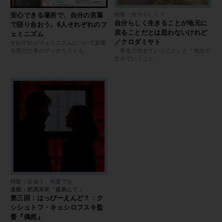
安心できる場所で、自分の言葉
特集：自分らしく？
自分らしく生きることが地元に
で語り合おう。6人それぞれのフ
戻ることだとは思わないけれど
ェミニズム
／クロダミサト
それぞれがフェミニズムについて影響
を受けた本のブックリストも
「東京で生きていくこと」と「地方で
生きていくこと」
特集：出会う、何度でも
連載：肥髙茉実「孤島にて」
第三回：はっぴーえんど？：ク
シシュトフ・キェシロフスキ監
督『偶然』