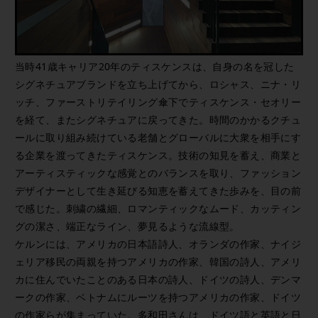
当時41歳キャリア20年のティスケンスは、自身の名を冠した
シグネチュアブランドを立ち上げてから、ロシャス、ニナ・リ
ッチ、ファーストリテイリング傘下でティスケンス・セオリー
を経て、またシグネチュアに戻ってきた。時間のかかるクチュ
ールに取り組み続けている老舗とグローバルに大衆を相手にす
る企業を渡ってきたティスケンス。技術の知見を蓄え、商業と
アーティスティックな感覚とのバランスを取り、ファッション
デザイナーとして生き延びる知恵を蓄えてきた歩みを、目の前
で感じた。刺繍の繊細、ロマンティックなムード、カッティン
グの潔さ、端正なライン、夢見るような流線型。
ケルンには、アメリカの日本語詩人、オランダの作家、ナイジ
ェリア移民の両親を持つアメリカの作家、韓国の詩人、アメリ
カに住んでいたことのある日本の詩人、ドイツの詩人、デンマ
ークの作家、ベトナムにルーツを持つアメリカの作家、ドイツ
の作家らが集まっていた。多和田さんは、ドイツ語と英語と日