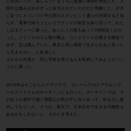
に出歩いてた。楽しんでいるうちに急激に体調が悪化した。入
院中は痛み止めがずっと投与されていたのだと理解した。夕方
に近づくとバンコク中心部のスクンビット通りが渋滞すると知
らず、電車で帰ろうというアテンドの助言を振り切って、わた
しはタクシーに乗った。あいにくの雨もあって1時間近くかか
った。メリッサのゴム製の靴は、コンクリートの硬さを吸収で
きず、足は痛んでいた。東京と同じ感覚で生きられると思った
ら大まちがい、と反省した。
それから何度か、同じ手術を受ける人を取材してみようとバン
コクに通った。
2014年はそこからエアアジアで、マレーシアのクアラルンプ
ールとベトナムのホーチミンにも行った。ホーチミンでは、そ
の近くの都市で働く韓国人の男の子と知り合って、街を少し案
内してもらった。そうか、東京で、日本以外で生きる可能性も
あるかもしれないと、そのとき考えた。