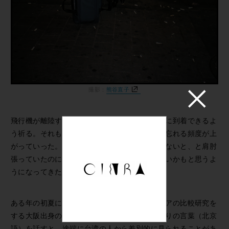
撮影：
熊谷直子
飛行機が離陸するとき、いつも目を瞑って無事に到着できるよ
う祈る。それも回数を重ねるうちにだんだんと忘れる頻度が上
がっていった。スカート姿にハイヒールを履かないと、と肩肘
張っていたのに、ジーンズにスニーカーでも良いかもと思うよ
うになってきた。
ある年の初夏に台湾に滞在中の、東京で東アジアの比較研究を
する大阪出身の友人に、会いに行った。中国訛りの言葉（北京
語）を話すと、途端に台湾の人から差別的に見られることがあ