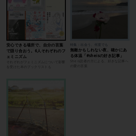
安心できる場所で、自分の言葉
特集：出会う、何度でも
無敵かもしれない夜、確かにあ
で語り合おう。6人それぞれのフ
る体温「#sheisの好き記事」
ェミニズム
She is読者の方による、好きな記事へ
それぞれがフェミニズムについて影響
の愛の言葉
を受けた本のブックリストも