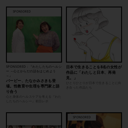
SPONSORED：『わたしたちのヘルシ
日本で生きることを8名の女性が
ー ～心とからだの話をはじめよう
作品に「わたしと日本、再発
～』
見。」
バービー、たなかみさきも登
ひとりひとりが日本で生きることに向
場。性教育や生理を専門家と語
き合った作品たち
り合う
心と身体のヘルスケアを考える『わた
したちのヘルシー』初日レポ