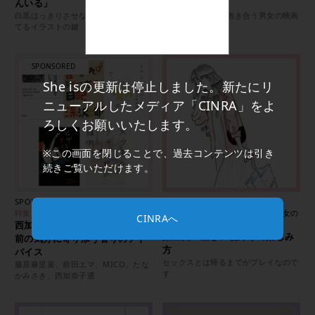
んいる」
の性愛
白黒はっきりさせない。いつも心がけ
壊れかけの世界で抱き合う男女の映画
てるイラストの鍵
『火口のふたり』
She isの更新は停止しました。新たにリ
ニューアルしたメディア「CINRA」をよ
ろしくお願いいたします。
※この画面を閉じることで、過去コンテンツは引き
続きご覧いただけます。
SPONSORED：アロマリッチ
特集：ほのあかるいエロ
特集：夢の時間
連載：たなかみさきによる紳士淑女の
CINRAへ
西加奈子らが選んだ本と、眠る
下心のススメ
第三回：正しい朝帰りの楽しみ
前の気分に寄り添う香りのアド
方
バイス
セックスとは帰るまでがプレイなので
藤原麻里菜、前田エマ、MICO、たな
す
かみさき、西加奈子選