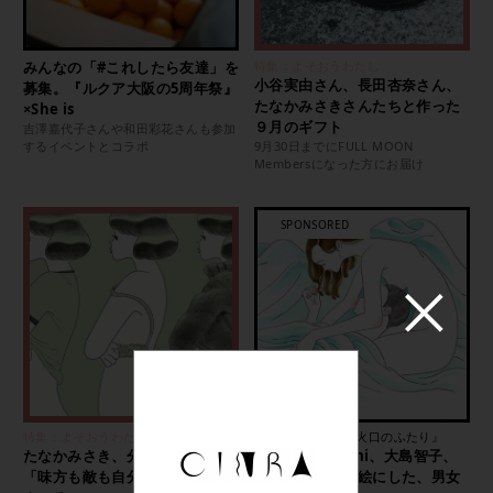
みんなの「#これしたら友達」を
特集：よそおうわたし
小谷実由さん、長田杏奈さん、
募集。『ルクア大阪の5周年祭』
たなかみさきさんたちと作った
×She is
９月のギフト
吉澤嘉代子さんや和田彩花さんも参加
するイベントとコラボ
9月30日までにFULL MOON
Membersになった方にお届け
特集：よそおうわたし
SPONSORED：『火口のふたり』
たなかみさき、分身を描く。
maegamimami、大島智子、
「味方も敵も自分の中にたくさ
たなかみさきが絵にした、男女