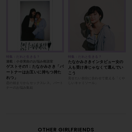
特集：だれと生きる？
特集：だれと生きる？
連載：小谷実由のお悩み相談室
たなかみさきインタビュー女の
ゲストその1：たなかみさき「パ
人も受け身じゃなくて選んでい
ートナーはお互いに持ちつ持た
こう
れつ」
見せたい自分に合わせて使える「くや
恋の始まりからセックスレス。パート
しいキャミソール」
ナーのお悩み集結
OTHER GIRLFRIENDS