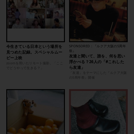
今生きている日本という場所を
SPONSORED：『ルクア大阪の5周年
祭』
見つめた記録。スペシャルムー
友達と聞いて、誰を、何を思い
ビー上映
浮かべる？26人の「#これした
zoomを用いたリモート撮影。「ここ
ら友達」
でどうやって生きる？」
「友達」をテーマにした『ルクア大阪
の5周年祭』開催