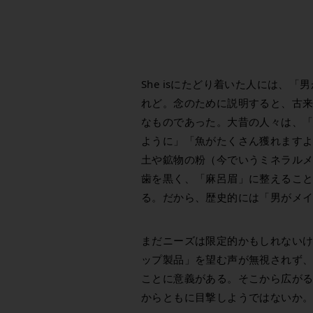
She isにたどり着いた人には、
れど。念のために説明すると、古
なものであった。大昔の人々は、
ように」「魚がたくさん獲れます
土や鉱物の粉（今でいうミネラル
歯を黒く、「麻呂眉」に整えるこ
る。だから、歴史的には「男がメ
まだニーズは限定的かもしれないけ
ップ製品」を望む声が無視されず
ことに意義がある。そこから広が
からともに目撃しようではないか