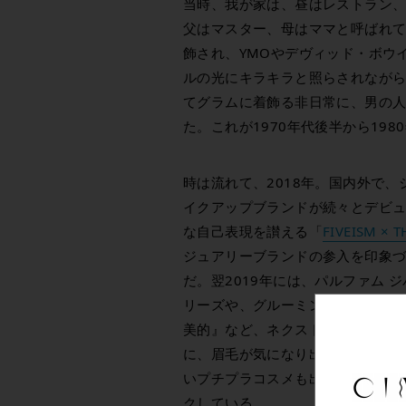
当時、我が家は、昼はレストラン
父はマスター、母はママと呼ばれ
飾され、YMOやデヴィッド・ボウ
ルの光にキラキラと照らされなが
てグラムに着飾る非日常に、男の
た。これが1970年代後半から19
時は流れて、2018年。国内外で
イクアップブランドが続々とデビ
な自己表現を讃える「
FIVEISM 
ジュアリーブランドの参入を印象
だ。翌2019年には、パルファム
リーズや、グルーミングを進化させ
美的』など、ネクストレベルの男
に、眉毛が気になり出した中学生
いプチプラコスメも出てくるにち
クしている。