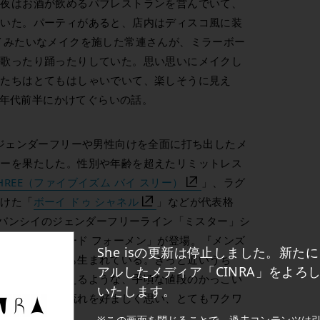
、夜はお酒が飲めるパブレストランを営んでいて、
ていた。パーティがあると、店内はディスコ風に装
イみたいなメイクを施した常連さんが、ミラーボー
ら歌ったり踊ったりしていた。思い思いにメイクし
人たちはとてもはしゃいでいて、楽しそうに見え
80年代前半にかけてぐらいの話。
、ジェンダーフリーや男性向けを全面に打ち出したメ
ューを果たした。性別や年齢を超えたリミットレス
× THREE（ファイブイズム バイ スリー）
」、ラグ
づけた「
ボーイ ドゥ シャネル
」などが代表格
 ジバンシイのジェンダーフリーライン「ミスター」シ
た「トムフォード フォーメン」が登場。『メンズ
She isの更新は停止しました。新た
性向け美容企画も生まれている。きっと近いうち
アルしたメディア「CINRA」をよろ
がお小遣いで買えるような、手頃な値段のかっこい
いたします。
がいない。この流れを好ましく思い、とてもワクワ
※この画面を閉じることで、過去コンテンツは