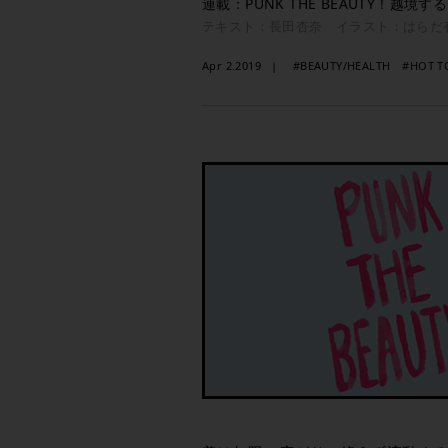
連載：PUNK THE BEAUTY！越境
テキスト：長田杏奈 イラスト：はらだ
Apr 2.2019
#BEAUTY/HEALTH
#HOT T