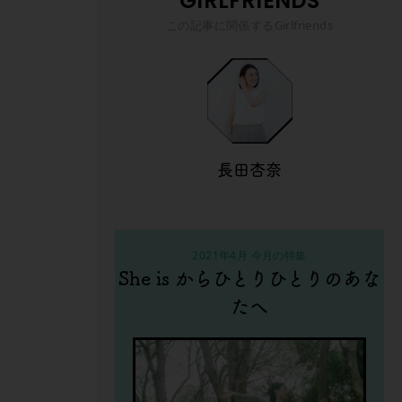
GIRLFRIENDS
この記事に関係するGirlfriends
長田杏奈
2021年4月 今月の特集
She is からひとりひとりのあな
たへ