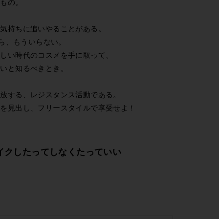
るもの。
い気持ちに追いやることがある。
なら、もういらない。
新しい時代のコスメを手に取って、
ないと知るべきとき。
解放する、レジスタンス活動である。
さを見出し、フリースタイルで享受せよ！
メイクしたってしなくたっていい