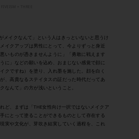
FIVEISM × THREE
「男がメイクなんて」という人はきっといないと思うけ
来メイクアップは男性にとって、今よりずっと身近
「悪いものが憑きませんように」「勇敢に戦えます
ように」などの願いを込め、おまじない感覚で顔に
メイクですね）を塗り、入れ墨を施した。顔を白く
とが、高貴なるステイタスの証だった時代だってあ
イクなんて」の方が浅いということ。
れど、まずは「THE女性向け一択ではないメイクア
、手にとって塗ることができるものとして存在する
る現実や文化が、芽吹き結実していく過程を、これ
。