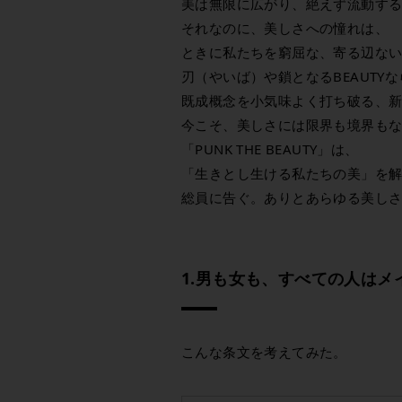
美は無限に広がり、絶えず流動す
それなのに、美しさへの憧れは、
ときに私たちを窮屈な、寄る辺な
刃（やいば）や鎖となるBEAUTY
既成概念を小気味よく打ち破る、
今こそ、美しさには限界も境界も
「PUNK THE BEAUTY」は、
「生きとし生ける私たちの美」を
総員に告ぐ。ありとあらゆる美し
1.男も女も、すべての人は
こんな条文を考えてみた。