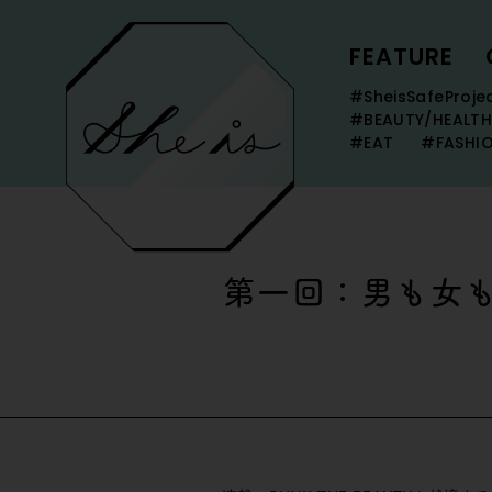
FEATURE
#SheisSafeProje
#BEAUTY/HEALTH
#EAT
#FASHI
第一回：男も女