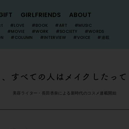
GIFT
GIRLFRIENDS
ABOUT
ct
#LOVE
#BOOK
#ART
#MUSIC
#MOVIE
#WORK
#SOCIETY
#WORDS
ON
#COLUMN
#INTERVIEW
#VOICE
#連載
も、すべての人はメイクしたって
美容ライター・長田杏奈による新時代のコスメ連載開始