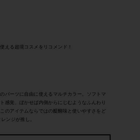
て使える超境コスメをリコメンド！
どのパーツに自由に使えるマルチカラー。ソフトマ
ント感覚、ぼかせば内側からにじむようなふんわり
。このアイテムならではの醍醐味と使いやすさをど
オレンジが推し。