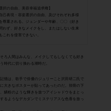
選択の自由、美容幸福追求権】
自己表現・容姿選択の自由、及びそれぞれ多様
を尊重される。ジェンダーや年齢、〇〇（好き
問わず、好きなメイクをし、またはしない生来
もこれを侵害できない。
ろそろ人間はみんな、メイクしてもしなくても好き
いう時代に切り換わる潮時だ。
の記憶は、歌手で俳優のジュリーこと沢田研二氏で
屋に大きなポスターが貼ってあったのだ。頬骨の下
れ、鱗粉のような輝きを放つアイシャドウをまとっ
とするようなデカダンでミステリアスな色香を放っ