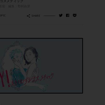
するコスメティック
有彩 編集：野村由芽
OPIC
SHARE