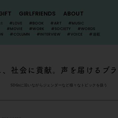
GIFT
GIRLFRIENDS
ABOUT
ct
#LOVE
#BOOK
#ART
#MUSIC
#MOVIE
#WORK
#SOCIETY
#WORDS
ON
#COLUMN
#INTERVIEW
#VOICE
#連載
、社会に貢献。声を届けるブラン
SDGsに沿いながらジェンダーなど様々なトピックを扱う