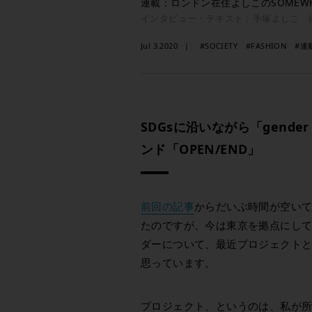
連載：ロンドン在住よしこのSOMEWHER
インタビュー・テキスト：手塚よしこ 
Jul 3.2020
#SOCIETY
#FASHION
#連
SDGsに沿いながら「gende
ンド「OPEN/END」
前回の記事
からだいぶ時間が空い
たのですが、今は東京を拠点にし
ダーについて、最近プロジェクト
思っています。
プロジェクト、というのは、私が所属