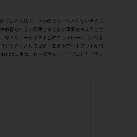
す。
られている方法で、その答えを一つとしない考え方
学校教育を社会に応用するときに重要な考え方とさ
も、様々なアーティストとのコラボレーションで新
プロジェクトとして捉え、答えやアウトプットが何
 questionに重ね、数学記号をモチーフにしたブラン
。