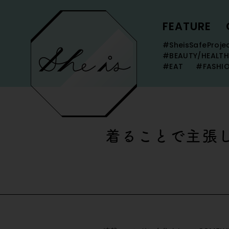
FEATURE
#SheisSafeProje
#BEAUTY/HEALTH
#EAT
#FASHI
着ることで主張し