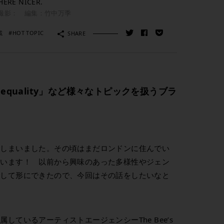
E NICER.
撮影： 編集：竹中万季
載
#HOT TOPIC
SHARE
r equality」など様々なトピックを扱うブラ
てしまいました。その頃はまだロンドンに住んでい
ています！ 以前から興味のあった多様性やジェン
として形にできたので、今回はその話をしたいなと
しているアーティストエージェンシーThe Bee’s