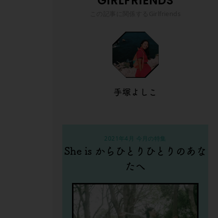
GIRLFRIENDS
この記事に関係するGirlfriends
手塚よしこ
2021年4月 今月の特集
She is からひとりひとりのあな
たへ