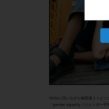
SDGsに沿いながら毎回違うトピ
「gender equality（ジェ