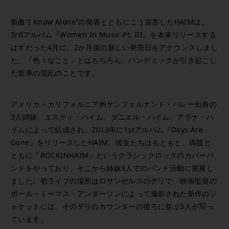
新曲“I Know Alone”の発表とともにこう宣言したHAIMは、
3rdアルバム『Women In Music Pt. III』を本来リリースする
はずだった4月に、2か月後の新しい発売日をアナウンスしまし
た。「色々なこと」とはもちろん、パンデミックが引き起こし
た世界の混乱のことです。
アメリカ・カリフォルニア州サンフェルナンド・バレー出身の
3人姉妹、エスティ・ハイム、ダニエル・ハイム、アラナ・ハ
イムによって結成され、2013年に1stアルバム『Days Are
Gone』をリリースしたHAIM。彼女たちはもともと、両親と
ともに「ROCKINHAIM」というクラシックロックのカバーバ
ンドをやっており、そこから姉妹3人でのバンド活動に発展し
ました。初ライブの場所はロサンゼルスのデリで、映画監督の
ポール・トーマス・アンダーソンによって撮影された新作のジ
ャケットには、そのデリのカウンターの後ろに並ぶ3人が写っ
ています。