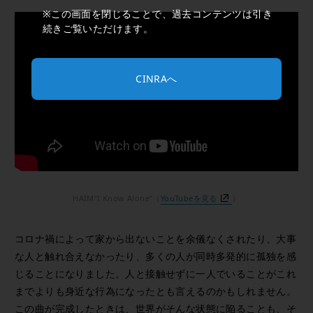
※この画面を閉じることで、過去コンテンツは引き
続きご覧いただけます。
CINRAへ
HAIM“I Know Alone”（
YouTubeを見る
）
コロナ禍によって家から出ないことを余儀なくされたり、大事
な人と触れ合えなかったり、多くの人が同時多発的に孤独を感
じることになりました。人と接触せずに一人でいることがこれ
までよりも身近な行為になったとも言えるのかもしれません。
この曲が完成したときは、世界がそんな状態に陥ることも、そ