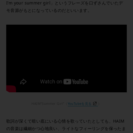
I’m your summer girl」というフレーズを口ずさんでいたデ
モ音源がもとになっているのだといいます。
HAIM“Summer Girl”（
YouTubeを見る
）
歌詞が深くて暗い底にいる心情を歌っていたとしても、HAIM
の音楽は繊細かつ心地良い、ライトなフィーリングを保ったま