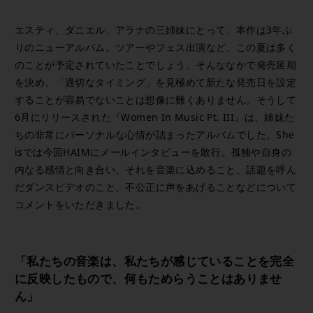
エスティ、ダニエル、アラナの三姉妹にとって、本作は3年ぶ
りのニューアルバム。ツアーやフェス出演など、この夏は多く
のことが予定されていたことでしょう。そんななかで発売延期
を決め、「適切なタイミング」を見極めて新たな発売日を設定
することが容易でないことは想像に難くありません。そうして
6月にリリースされた『Women In Music Pt. III』は、姉妹た
ちの非常にパーソナルな心情が詰まったアルバムでした。She
isでは今回HAIMにメールインタビューを敢行。孤独や自身の
内なる感情と向き合い、それを音楽に込めること、話題を呼ん
だダンスビデオのこと、不公正に声をあげることなどについて
コメントをいただきました。
「私たちの音楽は、私たちが感じていることを完全
に反映したもので、何もためらうことはありませ
ん」