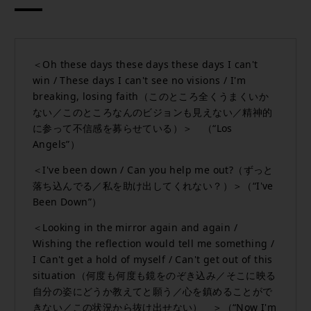
＜Oh these days these days these days I can't
win / These days I can't see no visions / I'm
breaking, losing faith（このところ全くうまくいか
ない／このところなんのビジョンも見えない／精神的
に参って不信感を募らせている）＞ （“Los
Angels”）
＜I've been down / Can you help me out?（ずっと
落ち込んでる／私を助け出してくれない？）＞（“I've
Been Down”）
＜Looking in the mirror again and again /
Wishing the reflection would tell me something /
I Can't get a hold of myself / Can't get out of this
situation（何度も何度も鏡をのぞき込み／そこに映る
自分の姿にどうか教えてと願う／心を鎮めることがで
きない／この状況から抜け出せない） ＞（“Now I'm