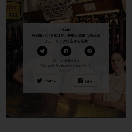
SHARE!
三姉妹バンドHAIM。憂鬱な感情も踊れる
ミュージックに込める姿勢
She isの最新情報は
TwitterやFacebookをフォローして
チェック！
Follow
Like