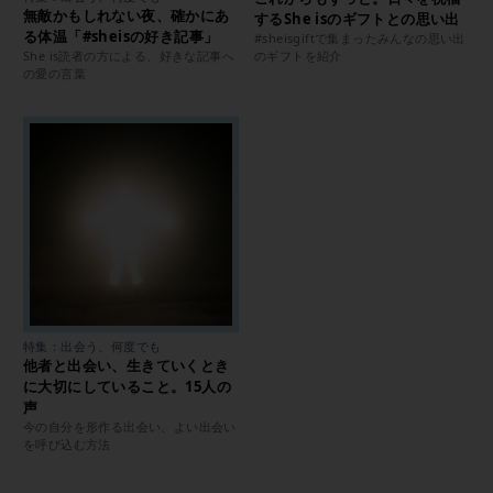
無敵かもしれない夜、確かにあ
するShe isのギフトとの思い出
る体温「#sheisの好き記事」
#sheisgiftで集まったみんなの思い出
She is読者の方による、好きな記事へ
のギフトを紹介
の愛の言葉
特集：出会う、何度でも
他者と出会い、生きていくとき
に大切にしていること。15人の
声
今の自分を形作る出会い、よい出会い
を呼び込む方法