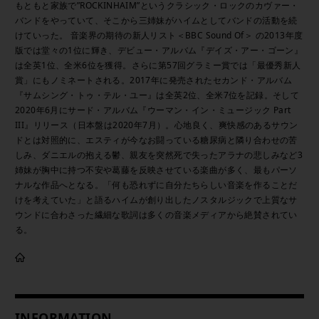
もともと家族で”ROCKINHAIM”というクラシック・ロックのカヴァー・
バンドをやっていて、そこから三姉妹がハイムとしてバンドの活動を続
けていった。 音楽界の期待の新人リスト＜BBC Sound Of＞ の2013年度
版では堂々の1位に輝き、デビュー・アルバム『デイズ・アー・ゴーン』
は全英1位、全米6位を獲得。さらに第57回グラミー賞では「最優秀新人
賞」にもノミネートされる。2017年に発売されたセカンド・アルバム
『サムシング・トゥ・テル・ユー』は全英2位、全米7位を記録。そして
2020年6月にサード・アルバム『ウーマン・イン・ミュージック Part
III』リリース（日本盤は2020年7月）。心地良く、爽快感のあるサウン
ドとは対照的に、エスティが今なお闘っている糖尿病と隣り合わせの苦
しみ、ダニエルの抱える鬱、親友を突然死で失ったアラナの悲しみなど3
姉妹が胸中に持つ不安や葛藤を反映させている楽曲が多く、最もパーソ
ナルな作品へとなる。「何も恐れずに自分たちらしい音楽を作ることだ
けを考えていた」と語るハイムが創り出したノスタルジックで上質なサ
ウンドに合わさった繊細な歌詞は多くの音楽メディアから絶賛されてい
る。
INFORMATION