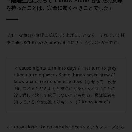
「隔離生活になって“I Know Alone”が新たな意味
を持ったことは、完全に驚くべきことでした」
ブルーな気分を無理に払拭して上げることなく、それでいて軽
快に踊れる“I Know Alone”はまさにサッドなバンガーです。
＜’Cause nights turn into days / That turn to grey
/ Keep turning over / Some things never grow / I
know alone like no one else does（なぜって 夜が
明けて／またどんよりと灰色になるから／同じことの
繰り返し／決して成長しないこともある／私は孤独を
知っている／他の誰よりも）＞（“I Know Alone”）
＜I know alone like no one else does＞というフレーズから