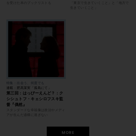
を受けた本のブックリストも
「東京で生きていくこと」と「地方で
生きていくこと」
特集：出会う、何度でも
連載：肥髙茉実「孤島にて」
第三回：はっぴーえんど？：ク
シシュトフ・キェシロフスキ監
督『偶然』
スタンダードな幸福像は政治やメディ
アが生んだ虚構に過ぎない
MORE