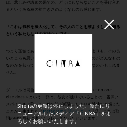
は、悲しみや諦めの果ての、どうにもならないことを受け入れ
るというある種の前向きさのようなものも感じます。
「これは孤独を擬人化して、その人のことを誰よりもよく知る
という私たちなりの方法なんです」
つまり孤独である、ひとりぼっちであるというよりも、その良
いところも悪いところもふくめ、孤独というものがどんなもの
なのかを知っている、馴染みがあるということなのかもしれま
せん。
ダニエルは同曲の発表時に、＜I know alone like no one
else does＞という一節は、彼女が独りでいることの一番深い
スパイラルに陥って、他の誰が経験したよりも孤独だと感じた
She isの更新は停止しました。新たにリ
ことから生まれたと
Instagramで明かしました
。これは歌
ニューアルしたメディア「CINRA」をよ
詞の中で最初に書いたフレーズだったといいます。
ろしくお願いいたします。