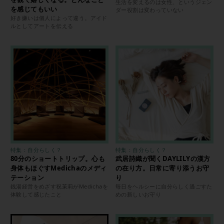
生活を変えるのは女性、というジェン
を感じてもいい
ダー役割は変わっていない
好き嫌いは個人によって違う。アイド
ルとしてアートを伝える
特集：自分らしく？
特集：自分らしく？
80分のショートトリップ。心も
武居詩織が聞くDAYLILYの漢方
身体もほぐすMedichaのメディ
の在り方。日常に寄り添うお守
テーション
り
銭湯経営をめざす祝茉莉がMedichaを
毎日をヘルシーに自分らしく過ごすた
体験して感じたこと
めの新しいお守り