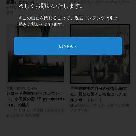
課題とこれから
信仰を持たない人がムスリムから学べ
ろしくお願いいたします。
ること
元TENGA広報の工藤まおりから5つの
質問
※この画面を閉じることで、過去コンテンツは引き
続きご覧いただけます。
CINRAへ
特集：癒やしながら
自主隔離中の自分の姿を記録す
レコード寄贈でディスカウン
る。異なる国々から集まったセ
ト。小田原の宿「Tipy records
ルフポートレート
inn」の魅力
SNSの呼びかけで集まった約4000のモ
「HOTEL SHE,」を手掛ける龍崎翔子
ノクロ写真
さんからの5つの質問