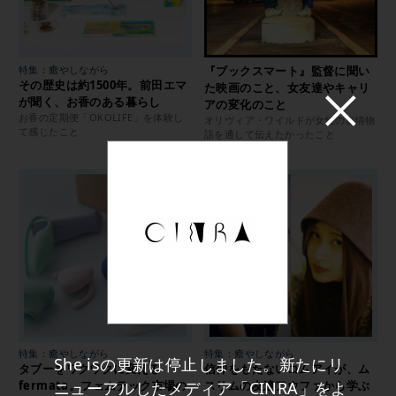
特集：癒やしながら
『ブックスマート』監督に聞い
その歴史は約1500年。前田エマ
た映画のこと、女友達やキャリ
が聞く、お香のある暮らし
アの変化のこと
お香の定期便「OKOLIFE」を体験し
オリヴィア・ワイルドが女性の友情物
て感じたこと
語を通して伝えたかったこと
特集：癒やしながら
特集：癒やしながら
She isの更新は停止しました。新たにリ
タブーをワクワクに変える
信仰をもたないコムアイが、ム
ニューアルしたメディア「CINRA」をよ
fermata。フェムテック市場の
スリムの友達アウファから学ぶ