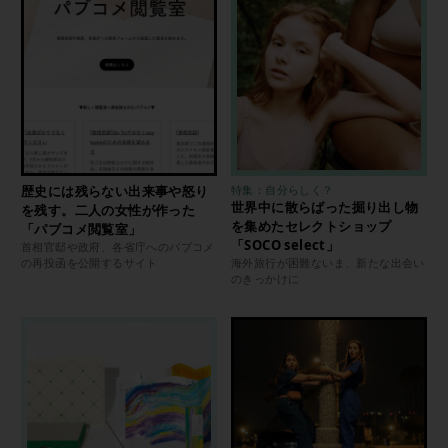
歴史には残らない出来事や怒り
特集：自分らしく？
世界中に散らばった掘り出し物
を残す。二人の女性が作った
を集めたセレクトショップ
「パブコメ閲覧室」
「SOCO select」
首相官邸や政府、各省庁へのパブコメ
の再投函を公開するサイト
海外旅行が困難ないま、新たな出会い
のきっかけに