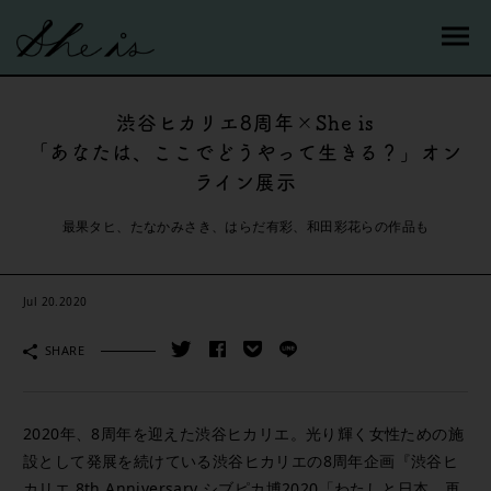
渋谷ヒカリエ8周年×She is
「あなたは、ここでどうやって生きる？」オン
ライン展示
最果タヒ、たなかみさき、はらだ有彩、和田彩花らの作品も
Jul 20.2020
SHARE
2020年、8周年を迎えた渋谷ヒカリエ。光り輝く女性ための施
設として発展を続けている渋谷ヒカリエの8周年企画『渋谷ヒ
カリエ 8th Anniversary シブピカ博2020「わたしと日本、再