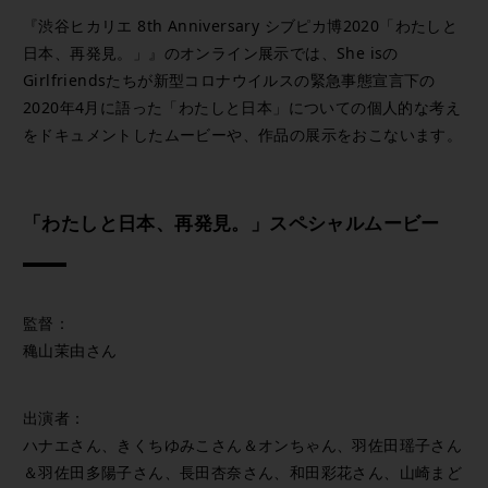
『渋谷ヒカリエ 8th Anniversary シブピカ博2020「わたしと
日本、再発見。」』のオンライン展示では、She isの
Girlfriendsたちが新型コロナウイルスの緊急事態宣言下の
2020年4月に語った「わたしと日本」についての個人的な考え
をドキュメントしたムービーや、作品の展示をおこないます。
「わたしと日本、再発見。」スペシャルムービー
監督：
穐山茉由さん
出演者：
ハナエさん、きくちゆみこさん＆オンちゃん、羽佐田瑶子さん
＆羽佐田多陽子さん、長田杏奈さん、和田彩花さん、山崎まど