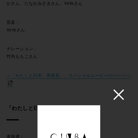
かさん、たなかみさきさん、YeYeさん
音楽：
YeYeさん
ナレーション：
竹内ももこさん
＞「わたしと日本、再発見。」スペシャルムービーのページへ
「わたしと日本、再発見。」作品展示
参加者：