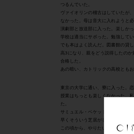
つるんでいた。
ヴァイオリンの稽古はしていたが
なかった。母は音大に入れようと
演劇部と放送部に入った。楽しか
学校は適当にサボった。勉強して
でも本はよく読んだ。図書館の貸し
高3になり、親をどう説得したのか
合格した。
あの暗い、カトリックの高校とも
東京の大学に通い、寮に入った。
授業はちっとも楽しくなかった。
た。
サミュエル・ベケットやフェルナ
早くそういう芝居がしたかった。だ
この頃から、やりたいことにはま