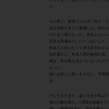
た。
その男と、新宿ゴールデン街で「
店は何故かすぐに繁盛した。売れ
のたまり場になった。有名人もい
芝居も馬鹿みたいにいっぱいした
有名人に会いたくて来る訳のわか
役所通りに、有名人用の秘密の店、「
娘は、私が食えるようになったの
なった。
娘には寂しい思いをさせた。可哀
る。
そしてまたまた、凝りもせず私は
連れの駆け落ち。2度目の結婚をし
新しい劇団で5年位、主演女優をし