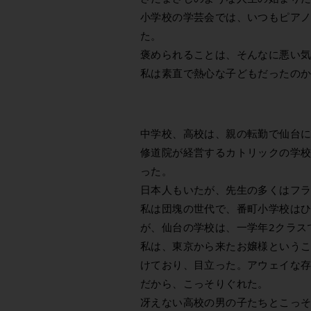
小学校の学芸会では、いつもピア
た。
褒められることは、そんなに悪い
私は素直で熱心な子どもだったの
中学校、高校は、親の転勤で仙台
修道院が経営するカトリックの学
った。
日本人もいたが、先生の多くはフ
私は団塊の世代で、番町小学校はひ
が、仙台の学校は、一学年2クラス
私は、東京から来たお嬢様という
けており、目立った。アウェイな
だから、こっそりぐれた。
冴えない高校の男の子たちとこっ