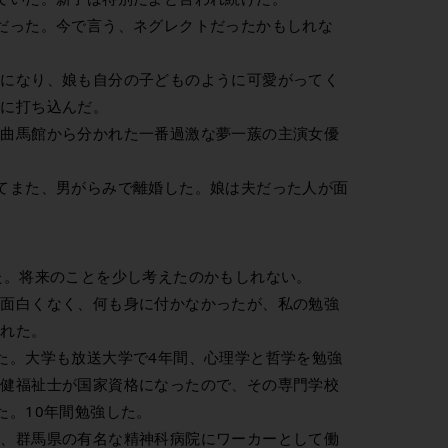
だった。今で言う、ネグレクトだったかもしれな
うになり、娘も自分の子どものように可愛がってく
居に打ち込んだ。
、曲馬館から分かれた一番過激な夢一蔟の主演女優
てまた、男がらみで離婚した。娘は夫だった人が面
た。将来のことを少し考えたのかもしれない。
も面白くなく、何も身に付かなかったが、私の勉強
訪れた。
た。大学も放送大学で4年間、心理学と哲学を勉強
保健福祉士が国家資格になったので、その専門学校
た。10年間勉強した。
り、群馬県の有名な精神科病院にワーカーとして働