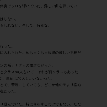
ノ伴奏でソロを弾いていた。難しい曲を弾いてい
気はしない。
かもしれない。そして、特別な。
に行った。
校に入れられた。めちゃくちゃ規律の厳しい学校だ
ランス系カナダ人の修道女だった。
とクラス80人もいて、それが何クラスもあった
で、生徒は70人しかいなかった。
ことで、普通にしていても、どこか他の子より垢ぬ
存在だった。
そり遊んでいた。特に何をするわけでもない。ただ