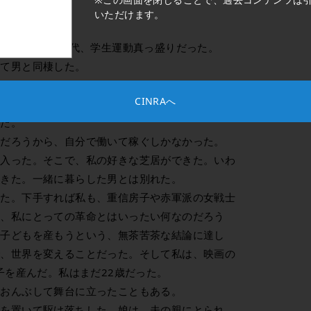
いただけます。
った。1970年代、学生運動真っ盛りだった。
めて男と同棲した。
ゆるアルバイトをした。
CINRAへ
販売、化粧品の店、映画の助監督をやっている人の
した。
ただろうから、自分で働いて稼ぐしかなかった。
に入った。そこで、私の好きな芝居ができた。いわ
りきた。一緒に暮らした男とは別れた。
いた。下手すれば私も、重信房子や赤軍派の女戦士
し、私にとっての革命とはいったい何なのだろう
の子どもを産もうという、無茶苦茶な結論に達し
で、世界を変えることだった。そして私は、映画の
子を産んだ。私はまだ22歳だった。
をおんぶして舞台に立ったこともある。
もを置いて駆け落ちした。娘は、夫の親にとられ