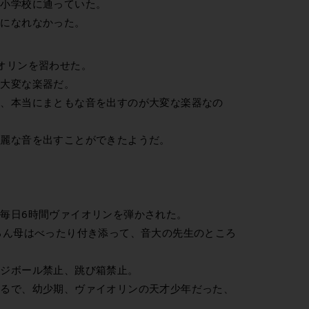
六小学校に通っていた。
達になれなかった。
オリンを習わせた。
が大変な楽器だ。
方、本当にまともな音を出すのが大変な楽器なの
綺麗な音を出すことができたようだ。
。
毎日6時間ヴァイオリンを弾かされた。
ろん母はべったり付き添って、音大の先生のところ
ッジボール禁止、跳び箱禁止。
まるで、幼少期、ヴァイオリンの天才少年だった、
だ。