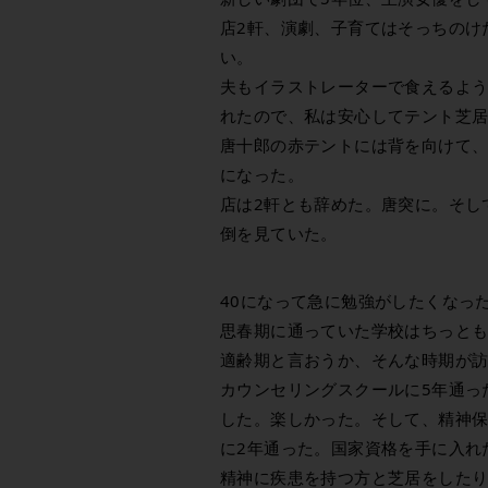
店2軒、演劇、子育てはそっちのけ
い。
夫もイラストレーターで食えるよ
れたので、私は安心してテント芝
唐十郎の赤テントには背を向けて
になった。
店は2軒とも辞めた。唐突に。そし
倒を見ていた。
40になって急に勉強がしたくなっ
思春期に通っていた学校はちっと
適齢期と言おうか、そんな時期が
カウンセリングスクールに5年通っ
した。楽しかった。そして、精神
に2年通った。国家資格を手に入れ
精神に疾患を持つ方と芝居をした