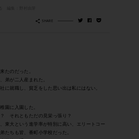
る 編集：野村由芽
SHARE
て来たのだった。
き、弟が二人産まれた。
会社に就職し、貧乏をした思い出は私にはない。
幼稚園に入園した。
か？ それともただの見栄っ張り？
校、東大という進学率が特別に高い、エリートコー
 弟たちも皆、番町小学校だった。