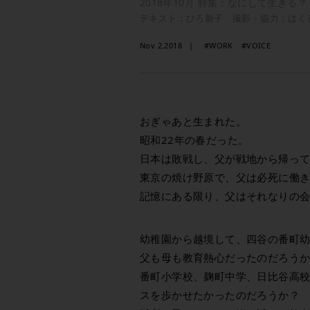
2018年10月 特集：なにして生きる？
テキスト：ひろ新子 撮影・協力：はく
Nov 2.2018
#WORK
#VOICE
おぎゃあと生まれた。
昭和22年の春だった。
日本は敗戦し、父が戦地から帰っ
東京の焼け野原で、父は必死に働
記憶にある限り、父はそれなりの
幼稚園から越境して、四谷の番町
父も母も教育熱心だったのだろう
番町小学校、麹町中学、日比谷高
スを歩かせたかったのだろうか？