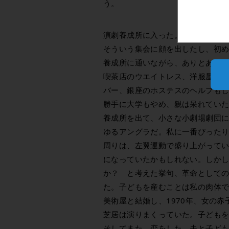
う。
演劇養成所に入った。毎日が新鮮だ
そういう集会に顔を出したし、初
養成所に通いながら、ありとあら
喫茶店のウエイトレス、洋服屋の
バー、銀座のホステスのヘルプも
勝手に大学もやめ、親は呆れてい
養成所を出て、小さな小劇場劇団
ゆるアングラだ。私に一番ぴった
周りは、左翼運動で盛り上がって
になっていたかもしれない。しか
か？ と考えた挙句、革命として
た。子どもを産むことは私の肉体
美術屋と結婚し、1970年、女の赤
芝居は演りまくっていた。子ども
そしてまた、恋をした。夫と子ど