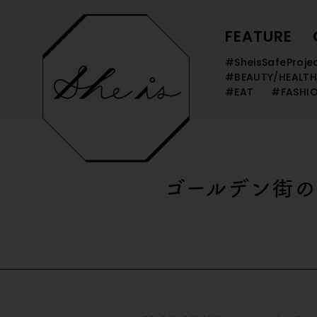
FEATURE
#SheisSafeProje
#BEAUTY/HEALTH
#EAT
#FASHI
ゴールデン街の