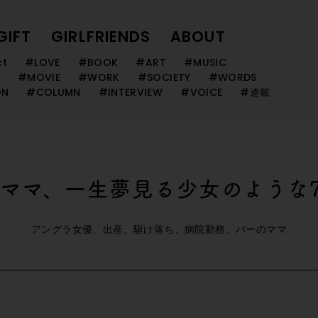
GIFT
GIRLFRIENDS
ABOUT
ct
#LOVE
#BOOK
#ART
#MUSIC
#MOVIE
#WORK
#SOCIETY
#WORDS
ON
#COLUMN
#INTERVIEW
#VOICE
#連載
ママ、一生夢見る少女のような
アングラ女優、出産、駆け落ち、病院勤務、バーのママ