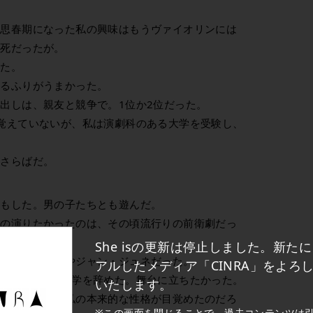
、思春期になった私の興味はもうヴァイオリンには
必死だったが。
った。
いるふりがうまかった。
出しは、親友と競争で。1位か2位だった。
覚えていないが、私は演劇科のある大学を受験し、
おさらばだ。
恋もした。男の子たちとも遊んだ。
私の演りたかったのは、その頃流行りの前衛劇だっ
She isの更新は停止しました。新た
ンド・アラバルやジャン・ジュネだった。
アルしたメディア「CINRA」をよろ
から、2年で大学を辞めた。舞台に立ちたかった。
いたします。
っしぐらという私の本来的な性格が目覚めたのだろ
※この画面を閉じることで、過去コンテンツは