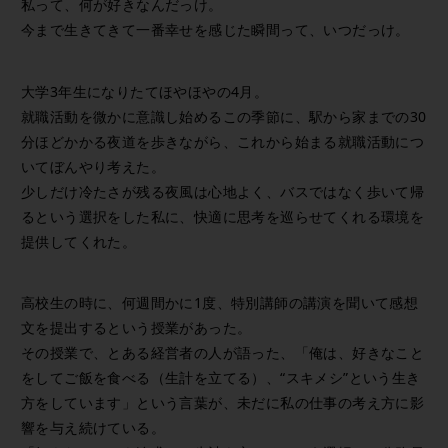
私って、何が好きなんだっけ。
今まで生きてきて一番幸せを感じた瞬間って、いつだっけ。
大学3年生になりたてほやほやの4月。
就職活動を微かに意識し始めるこの季節に、駅から家までの30
分ほどかかる夜道を歩きながら、これから始まる就職活動につ
いてぼんやり考えた。
少しだけ冷たさが残る夜風は心地よく、バスではなく歩いて帰
るという選択をした私に、快適に思考を巡らせてくれる環境を
提供してくれた。
高校生の時に、何週間かに1度、特別講師の講演を聞いて感想
文を提出するという授業があった。
その授業で、とある経営者の人が語った、「俺は、好きなこと
をしてご飯を食べる（生計を立てる）、“スキメシ”という生き
方をしています」という言葉が、未だに私の仕事の考え方に影
響を与え続けている。