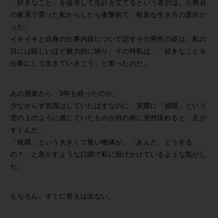
「好きなこと」を追求して生計を立てるという選択は、公務員
の家系で育った私からしたら衝撃的で、斬新な生き方の選択だ
った。
イキイキと自身の仕事内容について話すその男性の姿は、私の
目には眩しいほど魅力的に映り、その時私は、「好きなことを
仕事にして生きていきこう」と誓ったのだ。
あの授業から、3年も経ったのか。
少なからず意識はしていたはずなのに、実際に「就職」という
雲の上のように感じていたものが目の前に突然現れると、足が
すくんだ。
「就職」という大きくて重い物体が、「あんた、どうする
の？」と急かすような口調で私に投げかけているような気がし
た。
もちろん、すぐに答えは出ない。