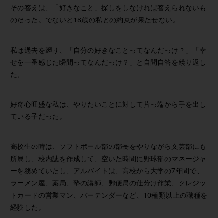
その答えは、「好きなこと」探しをしなければ答えられないも
のだった。でないと18歳の私との約束が果たせない。
私は過去を遡り、「自分の好きなことってなんだっけ？」「幸
せを一番感じた瞬間ってなんだっけ？」と自問自答を繰り返し
た。
好奇心旺盛な私は、やりたいことに対して片っ端から手を出し
ている子だった。
高校生の時は、ソフトボール部の部長をやりながら文芸部にも
所属し、校内誌を作成して、空いた時間に野球部のマネージャ
ーを務めていたし、アルバイトは、高校から大学の7年間で、
ラーメン屋、薬局、塾の講師、郵便局の仕分け作業、クレジッ
トカードの営業マン、バーテンダーなど、10種類以上の職種を
経験した。