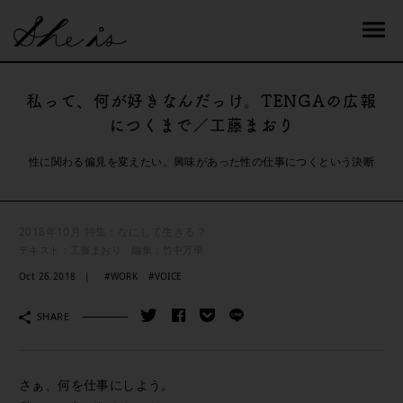
私って、何が好きなんだっけ。TENGAの広報
につくまで／工藤まおり
性に関わる偏見を変えたい。興味があった性の仕事につくという決断
2018年10月 特集：なにして生きる？
テキスト：工藤まおり 編集：竹中万季
Oct 26.2018
#WORK
#VOICE
SHARE
さぁ、何を仕事にしよう。