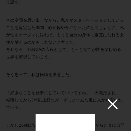
て話す。
その空間を思い出しながら、私がマスターベーションしている
ことを肯定した瞬間、心が軽やかになったのと同じように、私
が性をオープンに語れば、もっと自分の身体に素直になれる女
性が増えるのかもしれないと考えた。
それなら、TENGAの広報として、もっと女性が性を楽しめる
世界を実現していこう。
そう思って、私は転職を決意した。
「好きなことを仕事にしていていいですね」「天職だよね」
転職してから3年以上経つが、ずっとそんな風に人から言われ
ている。
しかし26歳になった今でも私は、夜道を歩きながらたまに自問