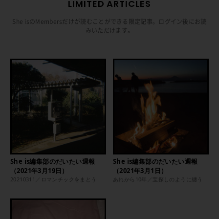
LIMITED ARTICLES
She isのMembersだけが読むことができる限定記事。ログイン後にお読
みいただけます。
She is編集部のだいたい週報
She is編集部のだいたい週報
（2021年3月19日）
（2021年3月1日）
20210311／ロマンチックをまとう
あれから10年／宝探しのように纏う