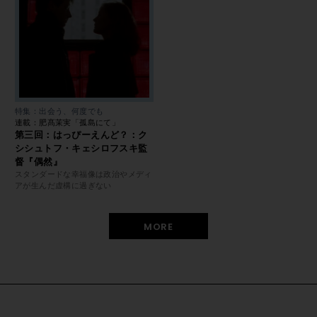
特集：出会う、何度でも
連載：肥髙茉実「孤島にて」
第三回：はっぴーえんど？：ク
シシュトフ・キェシロフスキ監
督『偶然』
スタンダードな幸福像は政治やメディ
アが生んだ虚構に過ぎない
MORE