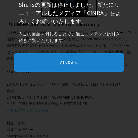
She isの更新は停止しました。新たにリ
ニューアルしたメディア「CINRA」をよ
ろしくお願いいたします。
『LUMINE ART FAIR -My First collection-』
5万円以下の作品を紹介する「アフォーダブルエリア」、ニューヨークで
※この画面を閉じることで、過去コンテンツは引き
活躍する若手アーティストの作品を集めた「From New Yorkエリア」、
続きご覧いただけます。
国内有数の11のギャラリーがおすすめ作品をセレクトする「ギャラリー
セレクトエリア」の3つのエリアに会場を区分し、アート作品の展示・販
売を行う。そのほか、トークショーやライブペインティングの実施や、
CINRAへ
アートの購入方法や飾り方のアドバイスをしてくれるアートコンシェル
ジュサービスも。
2019年10月12日（土）11時～19時、10月13日（日）11時～18時
会場：
LUMINE 0（ルミネゼロ）NEWoMan SHINJUKU 5F
〒151-0051 東京都渋谷区千駄ヶ谷5丁目24‐55
アクセスマップはこちら
料金：無料
出展ギャラリー：
hpgrp GALLERY TOKYO