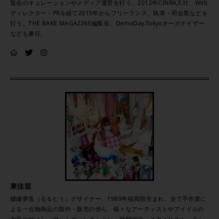
覧会のキュレーションやメディア運営を行う。2012年CINRA入社、Web
ディレクター・PRを経て2015年からフリーランス。執筆・司会業などを
行う。THE BAKE MAGAZINE編集長、DemoDay.Tokyoオーガナイザー
なども兼任。
東佳苗
縷縷夢兎（るるむう）デザイナー。1989年福岡県生まれ。全て手作業に
よる一点物商品の製作・販売の傍ら、様々なアーティストやアイドルの