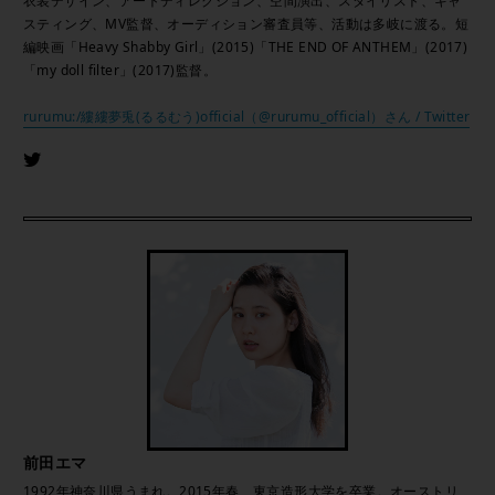
衣装デザイン、アートディレクション、空間演出、スタイリスト、キャ
スティング、MV監督、オーディション審査員等、活動は多岐に渡る。短
編映画「Heavy Shabby Girl」(2015)「THE END OF ANTHEM」(2017)
「my doll filter」(2017)監督。
rurumu:/縷縷夢兎(るるむう)official（@rurumu_official）さん / Twitter
前田エマ
1992年神奈川県うまれ。2015年春、東京造形大学を卒業。オーストリ