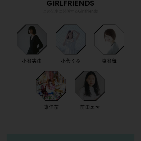
GIRLFRIENDS
この記事に関係するGirlfriends
小谷実由
小菅くみ
塩谷舞
東佳苗
前田エマ