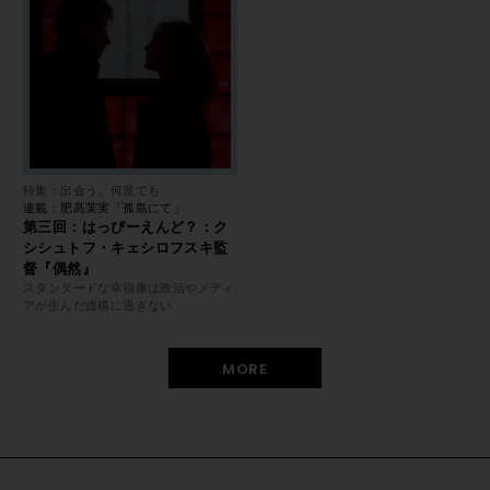
特集：出会う、何度でも
連載：肥髙茉実「孤島にて」
第三回：はっぴーえんど？：ク
シシュトフ・キェシロフスキ監
督『偶然』
スタンダードな幸福像は政治やメディ
アが生んだ虚構に過ぎない
MORE