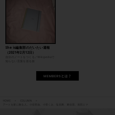
She is編集部のだいたい週報
（2021年2月12日）
自分のノートをつくる／Wikipediaで
知らない言葉を巡る旅
MEMBERSとは？
HOME
COLUMN
アートを家に飾る人。小谷実由、小菅くみ、塩谷舞、東佳苗、前田エマ