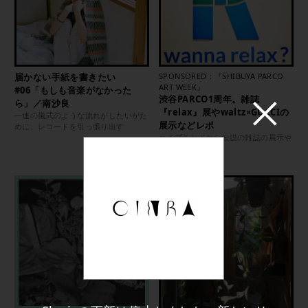
届かない手紙を書きたい
SPONSORED：『SHIBUYA PARCO
ART WEEK』
#06「もしも音楽がなかった
渋谷PARCO1周年。雑誌
ら」／南沙良
『relax』展やwaltz×GUCCIの
一連の儀式のような流れがしたいがた
展示などレポ
めに、レコードを引っ張り出す
ハイブランドから伝説の雑誌の展示や
コラボ商品まで