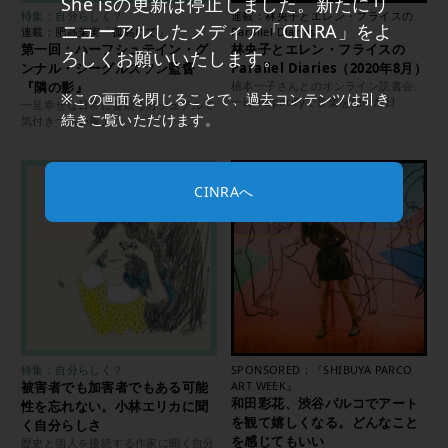
She isの更新は停止しました。新たにリ
特集：自分らしく？
連載：林央子とエレン・フライスの
ニューアルしたメディア「CINRA」をよ
連載：肥髙茉実「孤島にて」
Parallel Diaries
第一回：ハーフシュテイン・グ
林央子とエレン・フライスの
ろしくお願いいたします。
ンナル・シーグルズソン監督
Parallel Diaries（2020年8月）
『隣の影』
植本一子さんとのオンライン読書会、
※この画面を閉じることで、過去コンテンツは引き
一日中Spotifyで音楽を聴いた日
一見幸せな日常に蔓延るカジュアルで
続きご覧いただけます。
気付きづらい暴力
CINRAへ
特集：自分らしく？
SPONSORED：『SHIBUYA PARCO
被害者でも加害者でもある可能
ART WEEK』
和田彩花、渋谷パルコでアート
性を忘れない。小林エリカに聞
を観て嬉しくなる。どんなこと
く自分らしさ
を感じてもいい
歴史と個人を接続する作家に聞く自分