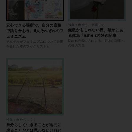
安心できる場所で、自分の言葉
特集：出会う、何度でも
無敵かもしれない夜、確かにあ
で語り合おう。6人それぞれのフ
る体温「#sheisの好き記事」
ェミニズム
She is読者の方による、好きな記事へ
それぞれがフェミニズムについて影響
の愛の言葉
を受けた本のブックリストも
特集：自分らしく？
自分らしく生きることが地元に
戻ることだとは思わないけれど