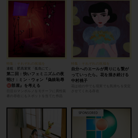
特集：それぞれの祝福を
特集：それぞれの祝福を
連載：肥髙茉実「孤島にて」
自分へのエールが周りにも繋が
第二回：快いフェミニズムの夜
っていったら。花を描き続ける
明け：ミン・ウォン『偽娘恥辱
中村桃子
㊙︎部屋』を考える
花は絵の中でも現実でも気持ちを安定
日活ロマンポルノをモチーフに異性装
させてくれる存在
者の存在にもスポットを当てた作品