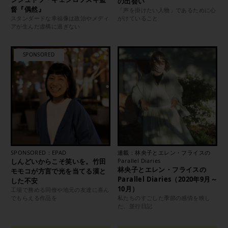
の出会い
督『偶然』
「声を掛けたい人物」であるために心
スタンダードな幸福像は政治やメディ
がけていること
アが生んだ虚構に過ぎない
SPONSORED：EPAD
連載：林央子とエレン・フライスの
しんどいからこそ笑いを。竹田
Parallel Diaries
林央子とエレン・フライスの
モモコが方言で光を当てる漠と
Parallel Diaries（2020年9月～
した不安
10月）
工場で務める同僚や地元の友達に喜ん
でもらえる作品を
私たちのすごした季節の感情を映し
た、並行日記