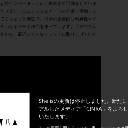
、妄想インベーターという肩書きで活動をしていま
です（笑）。主にデジタルアートの分野で活動して
中でもちょっと邪道で。日本の土着的な精神性や民
み合わせるアート作品を作っています。『デジタル
うものを、最近いろんなメディアに取り上げていた
She isの更新は停止しました。新た
アルしたメディア「CINRA」をよろ
いたします。
※この画面を閉じることで、過去コンテンツは