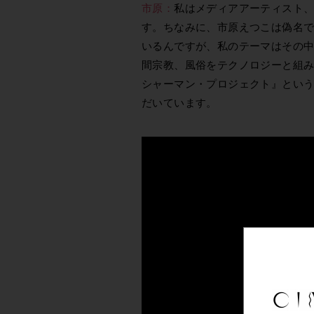
市原：
私はメディアアーティスト
す。ちなみに、市原えつこは偽名
いるんですが、私のテーマはその
間宗教、風俗をテクノロジーと組
シャーマン・プロジェクト』とい
だいています。