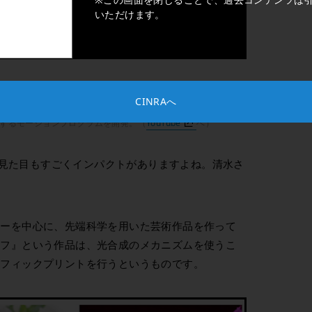
いただけます。
ェクト』。科学技術が発展した現代向けに、新しい弔いのかたち
CINRAへ
を3Dプリントした仮面をつけ、故人の人格、口癖、しぐさが憑
するモーションプログラムを開発。（
YouTube
へ）
見た目もすごくインパクトがありますよね。清水さ
。
ジーを中心に、先端科学を用いた芸術作品を作って
ラフ』という作品は、光合成のメカニズムを使うこ
ラフィックプリントを行うというものです。