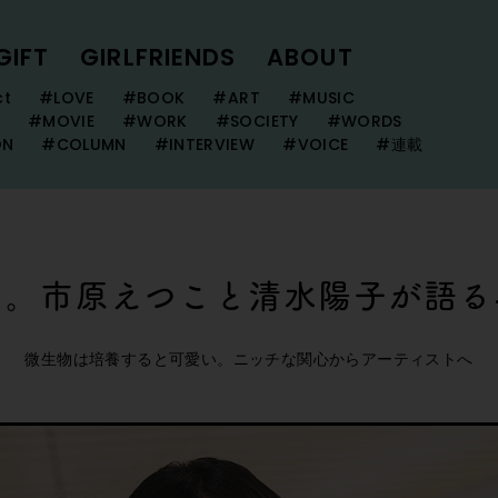
GIFT
GIRLFRIENDS
ABOUT
ct
#LOVE
#BOOK
#ART
#MUSIC
#MOVIE
#WORK
#SOCIETY
#WORDS
ON
#COLUMN
#INTERVIEW
#VOICE
#連載
い。市原えつこと清水陽子が語る
微生物は培養すると可愛い。ニッチな関心からアーティストへ