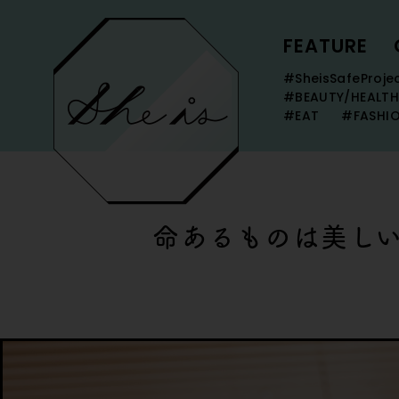
FEATURE
#SheisSafeProje
#BEAUTY/HEALTH
#EAT
#FASHI
命あるものは美し