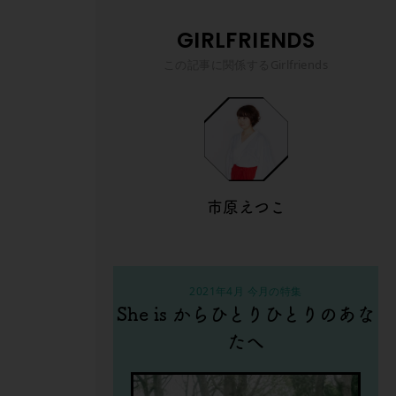
GIRLFRIENDS
この記事に関係するGirlfriends
市原えつこ
2021年4月 今月の特集
She is からひとりひとりのあな
たへ