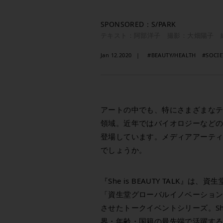
SPONSORED：S/PARK
テキスト：阿部洋子 撮影：大畑陽子 
Jan 12.2020
#BEAUTY/HEALTH
#SOCIE
アートの中でも、特にさまざまな
領域。近年ではバイオロジーなど
登場しています。メディアアーテ
でしょうか。
『She is BEAUTY TALK
「資生堂グローバルイノベーションセン
させたトークイベントシリーズ。She 
界・年齢・国籍の最先端で活躍す