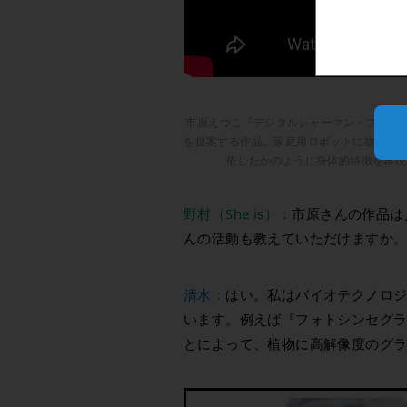
市原えつこ『デジタルシャーマン・プロジ
を提案する作品。家庭用ロボットに故人の顔
依したかのように身体的特徴を再現
野村（She is）：
市原さんの作品は
んの活動も教えていただけますか
清水：
はい。私はバイオテクノロ
います。例えば『フォトシンセグ
とによって、植物に高解像度のグ