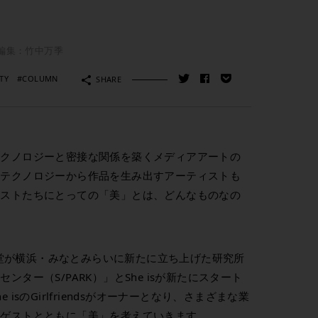
編集：竹中万季
TY
#COLUMN
SHARE
テクノロジーと密接な関係を築くメディアアートの
のテクノロジーから作品を生み出すアーティストも
ィストたちにとっての「美」とは、どんなものなの
』は、資生堂が横浜・みなとみらいに新たに立ち上げた研究所
ター（S/PARK）」とShe isが新たにスタート
isのGirlfriendsがオーナーとなり、さまざまな業
るゲストとともに「美」を考えていきます。