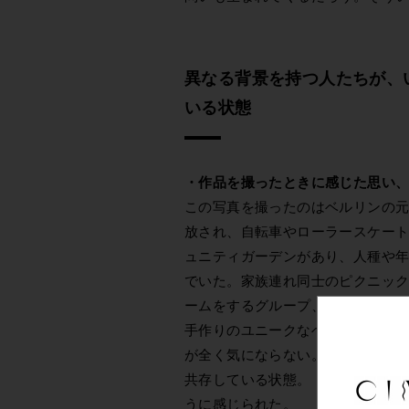
異なる背景を持つ人たちが、
いる状態
・作品を撮ったときに感じた思い
この写真を撮ったのはベルリンの
放され、自転車やローラースケー
ュニティガーデンがあり、人種や
でいた。家族連れ同士のピクニッ
ームをするグループ、寝転がって
手作りのユニークなベンチに座っ
が全く気にならない。異なる背景
共存している状態。「どうやって
うに感じられた。