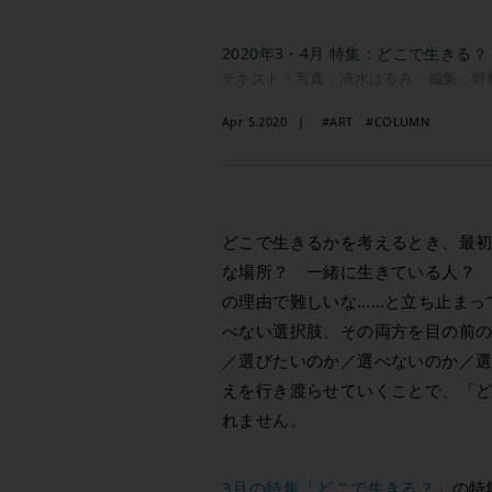
2020年3・4月 特集：どこで生きる？
テキスト・写真：清水はるみ 編集：野
Apr 5.2020
#ART
#COLUMN
どこで生きるかを考えるとき、最
な場所？ 一緒に生きている人？
の理由で難しいな……と立ち止まっ
べない選択肢、その両方を目の前
／選びたいのか／選べないのか／
えを行き渡らせていくことで、「
れません。
3月の特集「どこで生きる？」
の特