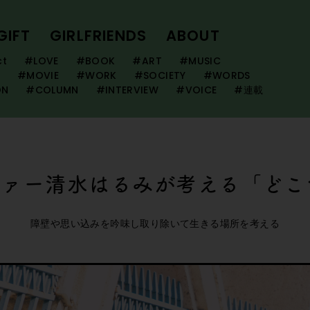
GIFT
GIRLFRIENDS
ABOUT
ct
#LOVE
#BOOK
#ART
#MUSIC
#MOVIE
#WORK
#SOCIETY
#WORDS
ON
#COLUMN
#INTERVIEW
#VOICE
#連載
ファー清水はるみが考える「どこ
障壁や思い込みを吟味し取り除いて生きる場所を考える