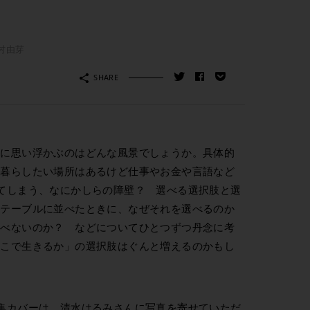
村由芽
SHARE
初に思い浮かぶのはどんな風景でしょうか。具体的
 暮らしたい場所はあるけど仕事やお金や言語など
てしまう、なにかしらの障壁？ 選べる選択肢と選
のテーブルに並べたときに、なぜそれを選べるのか
選べないのか？ などについてひとつずつ丹念に考
どこで生きるか」の選択肢はぐんと増えるのかもし
集カバーは、清水はるみさんに写真を寄せていただ