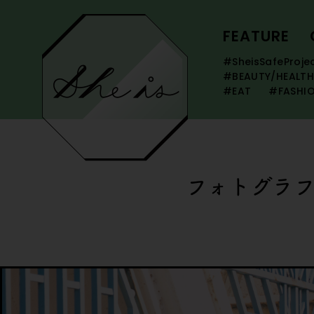
FEATURE
#SheisSafeProje
#BEAUTY/HEALTH
#EAT
#FASHI
フォトグラ