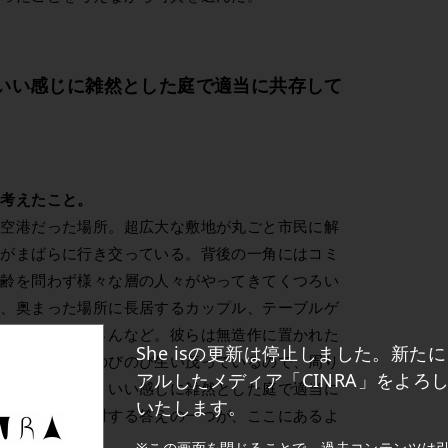
いい感じに雑然とした庭で適当に共存して
、考えたこと。
元空港だった場所。超広大な敷地が丸ごと市民に解
トがまばらに行き交っている。背後の一角にはコミ
年齢を問わず様々な層の人々がやってきてくつろい
ク、奥まった場所に長居するカップル、テーブルゲ
新聞を読むおじさんなど。彼らは無造作に置かれた
She isの更新は停止しました。新た
ていた。植物がのびのび生い茂っているので、周り
アルしたメディア「CINRA」をよろ
を持つ人たちが、いい感じに雑然とした庭で適当に
いたします。
共存する？」に対する答えの一つが、ここにあるよ
※この画面を閉じることで、過去コンテンツは