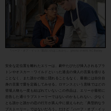
『ハーフ・オブ・イット: 面白いのはこれから』 photo credit: KC Bailey
安全な定位置を離れたエリーは、劇中たびたび挿入されるプラ
トンやオスカー・ワイルドといった過去の偉人の言葉を借りる
ことなく、また誰かの陰に隠れることもなく、最後には自分自
身の言葉で愛を定義してみせる。ロマンスという意味ではどの
登場人物も一度も結ばれていないこの作品は、エリーが最初に
忠告した通りラブストーリーではないのかもしれない。少なく
とも誰かと誰かの恋の行方が真ん中に据えられた「典型的なラ
ブストーリー」ではないだろう。だけど『ハーフ・オブ・イッ