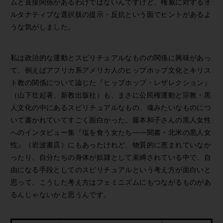
ムと直接関係があるわけではないんですけど、権威に対するオ
ルタナティブな選択肢の提示・反抗という面でヒントがあるよ
うな気がしました。
私は政治的な運動とスピリチュアルなものの関係に興味があっ
て、例えばアフリカ系アメリカ人のヒップホップ文化とキリス
ト教の関係について論じた『ヒップホップ・レザレクション』
（山下壮起著、新教出版社）も、まさに公民権運動と宗教・黒
人文化の中にあるスピリチュアルなもの、魂みたいなものにつ
いて書かれていてすごく面白かった。藤本和子さんの黒人女性
へのインタビュー集『塩を食う女たち――聞書・北米の黒人女
性』（岩波書店）にもあったけれど、物質的に恵まれていなか
ったり、自分たちの身体が奴隷として束縛されている中で、自
由になる手段としてのスピリチュアルという考え方が面白いと
思って。こうした考え方はフェミニズムにもつながるものがあ
るんじゃないかと思うんです。