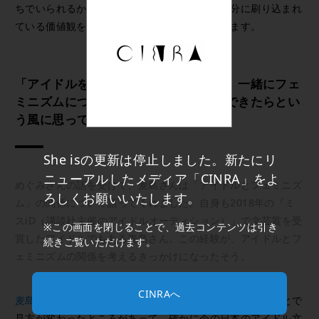
ちでいられるかということ。そのためにも、自分に刷り込まれ
ている価値観を疑わなきゃいけないと思っています。
「アイドルを神格化するのではなくて、一緒にフェ
ミニズムについて考えられたら、実践できたらとい
う風に思っています」（麦島）
She isの更新は停止しました。新たにリ
ニューアルしたメディア「CINRA」をよ
めぐみさんの話を受けて、麦島さんは「アイドルとフェミニズ
ろしくお願いいたします。
ム」の関係について語ってくれました。自身も2018年の『ミ
スiD（講談社主催のアイドルオーディション）』で文芸賞を受
※この画面を閉じることで、過去コンテンツは引き
賞したアイドルでもある麦島さん。この経験が、アイドルとフ
続きご覧いただけます。
ェミニズムの関係を考えるきっかけになったそう。
CINRAへ
麦島：
ミスiDに出てアイドルという立場の内側に入ったことで
見方が変わったところがあって。確かに今の日本のアイドル文