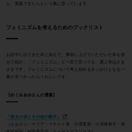
ら、実践できたらという風に思っています。
フェミニズムを考えるためのブックリスト
お話中に出てきた本に加えて、事前に上げていただいた本も併
せて紹介。「フェミニズム」と一言で言っても、選ぶ本はさま
ざまです。フェミニズムについて考え始めるきっかけとなる一
冊が見つかったらうれしいです。
【めぐみあゆさんの選書】
『彼女の体とその他の断片』
（カルメン・マリア・マチャド著、小澤英実・小澤身和子・岸
本佐知子・松田青子訳、エトセトラブックス）