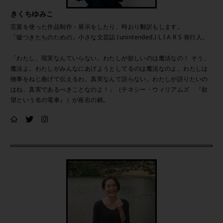
きくちゆみこ
言葉を使った作品制作・展示をしたり、時おり翻訳もします。
「嘘つきたちのための」小さな文芸誌 (unintended.) L I A R S 発行人。
「わたし、現実なんていらない。わたしが欲しいのは魔法なの！ そう、
魔法よ。わたしがみんなにあげようとしてるのは魔法なのよ。わたしは
物事をねじ曲げて伝えるわ。真実なんて語らない。わたしが語りたいの
はね、真実であるべきことなのよ！」（テネシー・ウィリアムズ 『欲
望という名の電車』）が座右の銘。