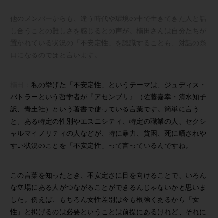
他のメンバーからも、違う時代や環境の中で生きてきた人と話
し合うことの難しさを感じるとの声が。楠田さんは自分たちが
置かれている状況の「不安定性」を認識することも、対話の糸
口になるのではと言います。
楠田：
私の挙げた「不安定性」というテーマは、ジュディス・
バトラーという哲学者が『アセンブリ』（佐藤嘉幸・清水知子
訳、青土社）という著書で使っている言葉です。簡単に言う
と、ある特定の性別やエスニシティ、特定の職業の人、セクシ
ャルマイノリティの人などが、特に暴力、貧困、死に晒されや
すい状況のことを「不安定性」って言っているんですね。
この言葉を知ったとき、不安定さに目を向けることで、いろん
な立場にある人がつながることができるんじゃないかと思いま
した。例えば、もちろん女性差別は今も根強くあるから「女
性」と掲げるのは必要ということは前提にあるけれど、それに