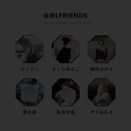
GIRLFRIENDS
この記事に関係するGirlfriends
エミリー
きくちゆみこ
楠田ひかり
垂水萌
麦島汐美
めぐみあゆ