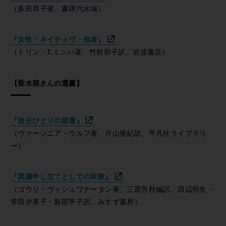
（多田尋子著、書肆汽水域）
『女性・ネイティヴ・他者』
（トリン・T.ミンハ著、竹村和子訳、岩波書店）
【垂水萌さんの選書】
『自分ひとりの部屋』
（ヴァージニア・ウルフ著、片山亜紀訳、平凡社ライブラリ
ー）
『異議申し立てとしての宗教』
（ゴウリ・ヴィシュワナータン著、三原芳秋編訳、田辺明生・
常田夕美子・新部亨子訳、みすず書房）