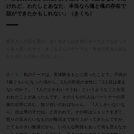
けれど、わたしとあなた、本当なら魂と魂の存在で
話ができたかもしれない」（きくち）
垂水さんの話を受け、きくちさんは自身のテーマとつながって
くると思ったそう。きくちさんのテーマは「本当の本当はあな
たとわたしのあいだのこと」。
きくち：
私のテーマは、実体験をもとに思ったことで。子供が
1歳ぐらいになった頃から、2人の初老の女性に「2人目は産ま
ないのか？」「1人だとかわいそうね」というようなことを言
われたことがあったんです。そのうちの1人はパートナーの実
家の近所に住む、知り合いのおばちゃん。「1人しかいないな
ら、次は男の子だね」と言われて。その時はショックすぎて、
怒りの玉みたいなものが喉元まで迫り上がってきたんですが、
とても小さい集落だから、いろんな関係もあって何も言えなか