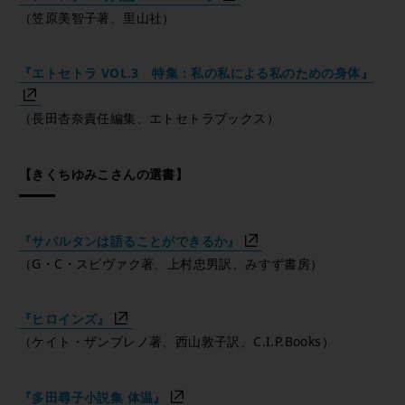
（笠原美智子著、里山社）
『エトセトラ VOL.3 特集：私の私による私のための身体』
（長田杏奈責任編集、エトセトラブックス）
【きくちゆみこさんの選書】
『サバルタンは語ることができるか』
（G・C・スピヴァク著、上村忠男訳、みすず書房）
『ヒロインズ』
（ケイト・ザンブレノ著、西山敦子訳、C.I.P.Books）
『多田尋子小説集 体温』