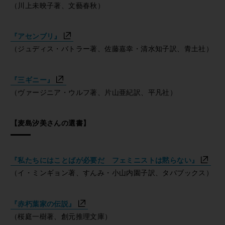
（川上未映子著、文藝春秋）
『アセンブリ』
（ジュディス・バトラー著、佐藤嘉幸・清水知子訳、青土社）
『三ギニー』
（ヴァージニア・ウルフ著、片山亜紀訳、平凡社）
【麦島汐美さんの選書】
『私たちにはことばが必要だ フェミニストは黙らない』
（イ・ミンギョン著、すんみ・小山内園子訳、タバブックス）
『赤朽葉家の伝説』
（桜庭一樹著、創元推理文庫）