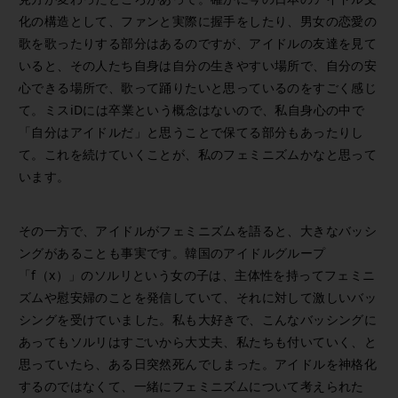
化の構造として、ファンと実際に握手をしたり、男女の恋愛の
歌を歌ったりする部分はあるのですが、アイドルの友達を見て
いると、その人たち自身は自分の生きやすい場所で、自分の安
心できる場所で、歌って踊りたいと思っているのをすごく感じ
て。ミスiDには卒業という概念はないので、私自身心の中で
「自分はアイドルだ」と思うことで保てる部分もあったりし
て。これを続けていくことが、私のフェミニズムかなと思って
います。
その一方で、アイドルがフェミニズムを語ると、大きなバッシ
ングがあることも事実です。韓国のアイドルグループ
「f（x）」のソルリという女の子は、主体性を持ってフェミニ
ズムや慰安婦のことを発信していて、それに対して激しいバッ
シングを受けていました。私も大好きで、こんなバッシングに
あってもソルリはすごいから大丈夫、私たちも付いていく、と
思っていたら、ある日突然死んでしまった。アイドルを神格化
するのではなくて、一緒にフェミニズムについて考えられた