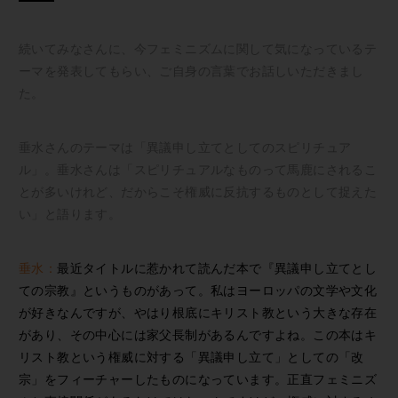
続いてみなさんに、今フェミニズムに関して気になっているテ
ーマを発表してもらい、ご自身の言葉でお話しいただきまし
た。
垂水さんのテーマは「異議申し立てとしてのスピリチュア
ル」。垂水さんは「スピリチュアルなものって馬鹿にされるこ
とが多いけれど、だからこそ権威に反抗するものとして捉えた
い」と語ります。
垂水：
最近タイトルに惹かれて読んだ本で『異議申し立てとし
ての宗教』というものがあって。私はヨーロッパの文学や文化
が好きなんですが、やはり根底にキリスト教という大きな存在
があり、その中心には家父長制があるんですよね。この本はキ
リスト教という権威に対する「異議申し立て」としての「改
宗」をフィーチャーしたものになっています。正直フェミニズ