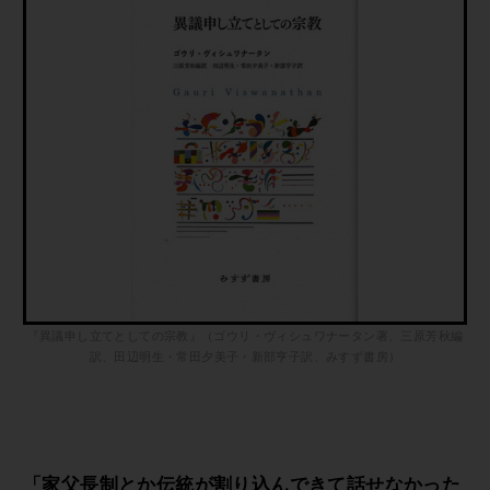
『異議申し立てとしての宗教』（ゴウリ・ヴィシュワナータン著、三原芳秋編
訳、田辺明生・常田夕美子・新部亨子訳、みすず書房）
「家父長制とか伝統が割り込んできて話せなかった