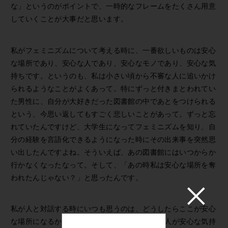
な」というのがポイントで、一時的なフレームをたくさん用意
していくことが大事だと思います。
私がフェミニズムについて考える時に、一番欲しいものは安心
な場所であり、安心な人であり、安心なモノであり、安心な気
持ちです。というのも、私は小さい頃から不審な人に追いかけ
られるようなことがよくあって。特にずっと付きまとわれてい
た男性に、自分が大好きだった図書館の中であとをつけられる
という、今思い返してもすごく悲しいことがあって。ずっと忘
れていたんですけど、大学生になってフェミニズムを知り、自
分の経験を言語化できるようになった時にその出来事を突然思
い出したんですよね。そういえば、あの図書館にはいつからか
行かなくなったなって。そして、「あの時私は安心な場所を奪
われたんじゃない？」と思ったんです。
私が人と対話する時にいつも思うのは、どうしたらここが安心
な場所になるか。どうしたら対峙しているその人が安心な気持