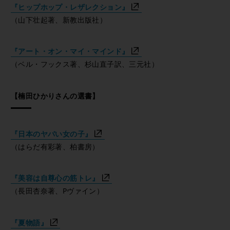
『ヒップホップ・レザレクション』
（山下壮起著、新教出版社）
『アート・オン・マイ・マインド』
（ベル・フックス著、杉山直子訳、三元社）
【楠田ひかりさんの選書】
『日本のヤバい女の子』
（はらだ有彩著、柏書房）
『美容は自尊心の筋トレ』
（長田杏奈著、Pヴァイン）
『夏物語』