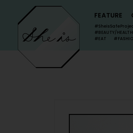
FEATURE
#SheisSafeProje
#BEAUTY/HEALTH
#EAT
#FASHI