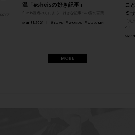
温「#sheisの好き記事」
こ
ミ
She is読者の方による、好きな記事への愛の言葉
本のブ
「東
Mar 31.2021
#LOVE
#WORDS
#COLUMN
と」
Mar 3
MORE