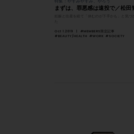
特集：やすみやすみ、やろう
まずは、罪悪感は遠投で／松田
妊娠と出産を経て「休むのが下手かも」と気づ
た
Oct 1.2019
#MEMBERS限定記事
#BEAUTY/HEALTH
#WORK
#SOCIETY