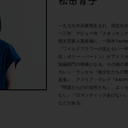
松田青子
一九七九年兵庫県生まれ。同志社
一三年、デビュー作『スタッキン
間文芸新人賞候補に、一四年Twit
『ワイルドフラワーの見えない一
訳：ポリー・バートン）がアメリ
短編部門の候補となる。その他の
カレン・ラッセル『狼少女たちの
血鬼』、アメリア・グレイ『AM/
『問題だらけの女性たち』、エッ
なし』『ロマンティックあげない
などがある。