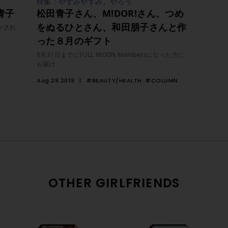
特集：やすみやすみ、やろう
青子
松田青子さん、M!DOR!さん、つめ
をぬるひとさん、和田朋子さんと作
かされ
った８月のギフト
8月31日までにFULL MOON Membersになった方に
お届け
Aug 29.2019
#BEAUTY/HEALTH
#COLUMN
OTHER GIRLFRIENDS