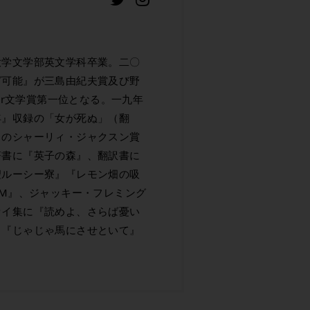
大学文学部英文学科卒業。二〇
グ可能』が三島由紀夫賞及び野
ter文学賞第一位となる。一九年
年』収録の「女が死ぬ」（翻
カのシャーリィ・ジャクスン賞
著書に『英子の森』、翻訳書に
聖ルーシー寮』『レモン畑の吸
PM』、ジャッキー・フレミング
セイ集に『読めよ、さらば憂い
』『じゃじゃ馬にさせといて』