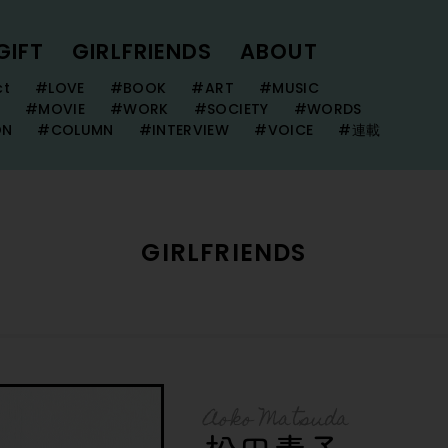
GIFT
GIRLFRIENDS
ABOUT
ct
#LOVE
#BOOK
#ART
#MUSIC
#MOVIE
#WORK
#SOCIETY
#WORDS
ON
#COLUMN
#INTERVIEW
#VOICE
#連載
GIRLFRIENDS
Aoko Matsuda