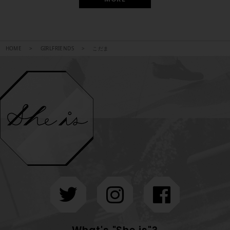
HOME
GIRLFRIENDS
こだま