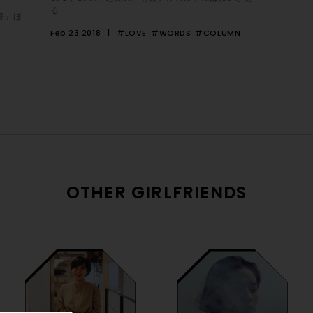
る
帯』ほ
Feb 23.2018
#LOVE
#WORDS
#COLUMN
OTHER GIRLFRIENDS