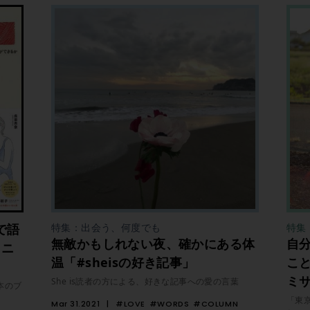
で語
特集：出会う、何度でも
特集
無敵かもしれない夜、確かにある体
自
ミニ
温「#sheisの好き記事」
こ
ミ
She is読者の方による、好きな記事への愛の言葉
本のブ
「東
Mar 31.2021
#LOVE
#WORDS
#COLUMN