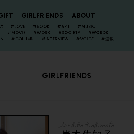
GIFT
GIRLFRIENDS
ABOUT
ct
#LOVE
#BOOK
#ART
#MUSIC
#MOVIE
#WORK
#SOCIETY
#WORDS
ON
#COLUMN
#INTERVIEW
#VOICE
#連載
GIRLFRIENDS
Sachiko Kishimoto