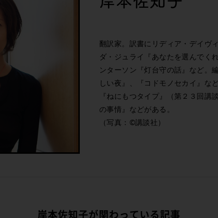
岸本佐知子
翻訳家。訳書にリディア・デイヴ
ダ・ジュライ『あなたを選んでく
ンターソン『灯台守の話』など。
しい夜』、『コドモノセカイ』な
『ねにもつタイプ』（第２３回講
の事情』などがある。
（写真：©講談社）
岸本佐知子が関わっている記事