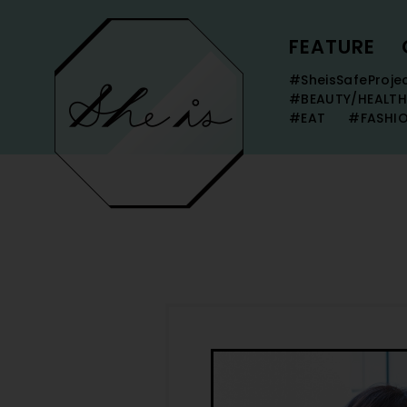
FEATURE
#SheisSafeProje
#BEAUTY/HEALTH
#EAT
#FASHI