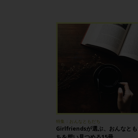
特集：おんなともだち
Girlfriendsが選ぶ、おんなと
ちを想い見つめる15冊