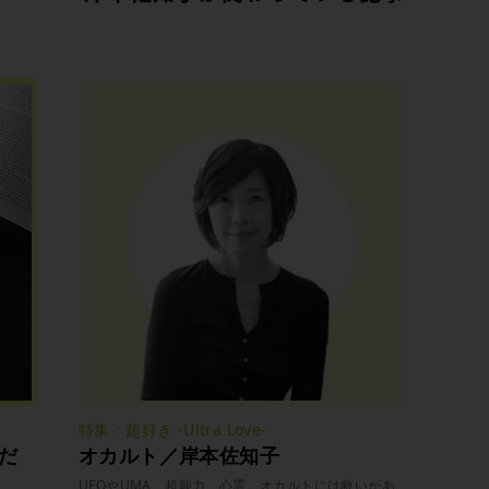
特集：超好き -Ultra Love-
もだ
オカルト／岸本佐知子
UFOやUMA、超能力、心霊。オカルトには救いがあ