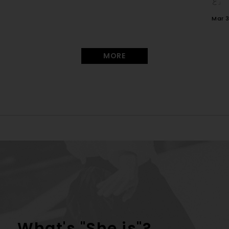
と」
Mar 3
MORE
子
What's "She is"?