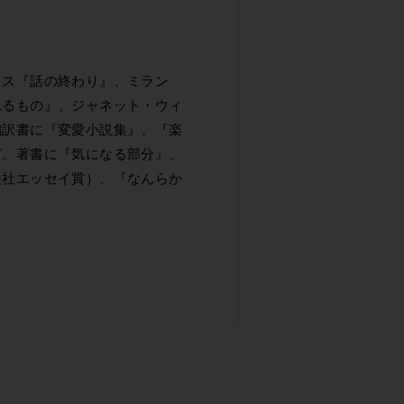
ィス『話の終わり』、ミラン
れるもの』、ジャネット・ウィ
編訳書に『変愛小説集』、『楽
ど。著書に『気になる部分』、
談社エッセイ賞）、『なんらか