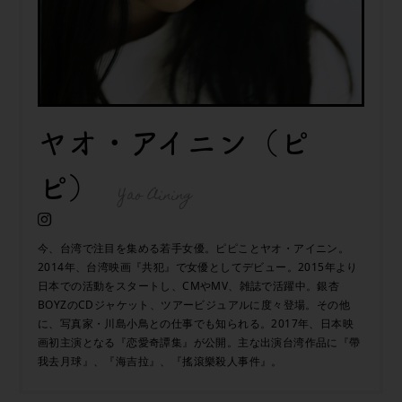
ヤオ・アイニン（ピ
ピ）
Yao Aining
今、台湾で注目を集める若手女優。ピピことヤオ・アイニン。
2014年、台湾映画『共犯』で女優としてデビュー。2015年より
日本での活動をスタートし、CMやMV、雑誌で活躍中。銀杏
BOYZのCDジャケット、ツアービジュアルに度々登場。その他
に、写真家・川島小鳥との仕事でも知られる。2017年、日本映
画初主演となる『恋愛奇譚集』が公開。主な出演台湾作品に『帶
我去月球』、『海吉拉』、『搖滾樂殺人事件』。