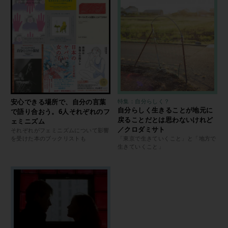
安心できる場所で、自分の言葉
特集：自分らしく？
自分らしく生きることが地元に
で語り合おう。6人それぞれのフ
戻ることだとは思わないけれど
ェミニズム
／クロダミサト
それぞれがフェミニズムについて影響
を受けた本のブックリストも
「東京で生きていくこと」と「地方で
生きていくこと」