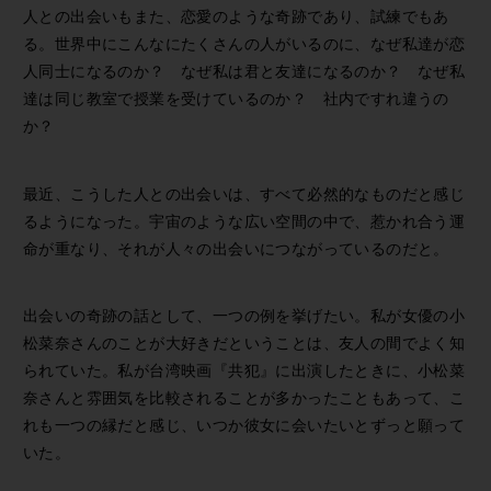
人との出会いもまた、恋愛のような奇跡であり、試練でもあ
る。世界中にこんなにたくさんの人がいるのに、なぜ私達が恋
人同士になるのか？ なぜ私は君と友達になるのか？ なぜ私
達は同じ教室で授業を受けているのか？ 社内ですれ違うの
か？
最近、こうした人との出会いは、すべて必然的なものだと感じ
るようになった。宇宙のような広い空間の中で、惹かれ合う運
命が重なり、それが人々の出会いにつながっているのだと。
出会いの奇跡の話として、一つの例を挙げたい。私が女優の小
松菜奈さんのことが大好きだということは、友人の間でよく知
られていた。私が台湾映画『共犯』に出演したときに、小松菜
奈さんと雰囲気を比較されることが多かったこともあって、こ
れも一つの縁だと感じ、いつか彼女に会いたいとずっと願って
いた。