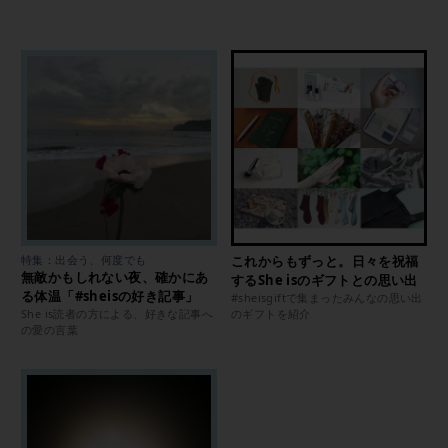
特集：出会う、何度でも
これからもずっと。日々を祝福
無敵かもしれない夜、確かにあ
するShe isのギフトとの思い出
る体温「#sheisの好き記事」
#sheisgiftで集まったみんなの思い出
She is読者の方による、好きな記事へ
のギフトを紹介
の愛の言葉