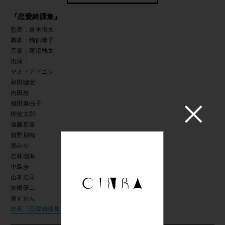
『恋愛綺譚集』
監督：倉本雷大
脚本：狗飼恭子
音楽：蓮沼執太
出演：
ヤオ・アイニン
和田聰宏
内田慈
福田麻由子
栁俊太郎
遠藤新菜
前野朋哉
潮みか
若林瑠海
中島歩
山本浩司
水橋研二
康すおん
映画『恋愛綺譚集』公式サイト