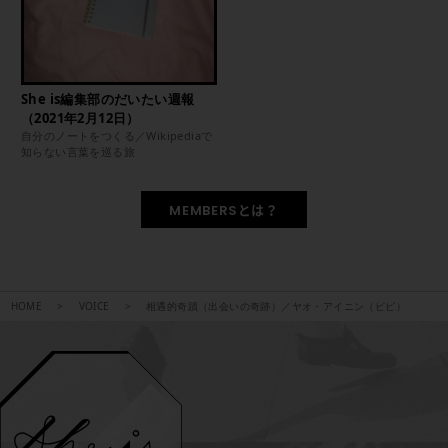
She is編集部のだいたい週報
（2021年2月12日）
自分のノートをつくる／Wikipediaで
知らない言葉を巡る旅
MEMBERSとは？
HOME
VOICE
相遇的奇蹟（出会いの奇跡）／ヤオ・アイニン（ピピ）