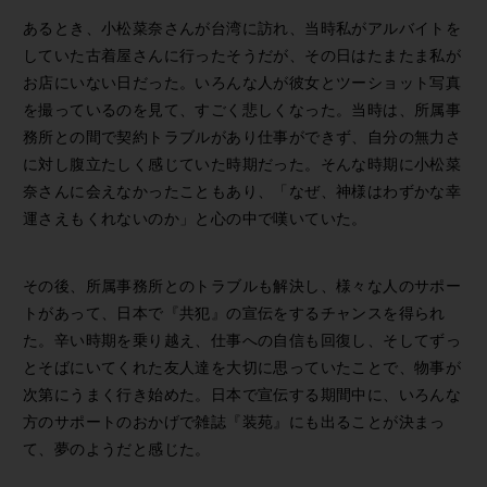
あるとき、小松菜奈さんが台湾に訪れ、当時私がアルバイトを
していた古着屋さんに行ったそうだが、その日はたまたま私が
お店にいない日だった。いろんな人が彼女とツーショット写真
を撮っているのを見て、すごく悲しくなった。当時は、所属事
務所との間で契約トラブルがあり仕事ができず、自分の無力さ
に対し腹立たしく感じていた時期だった。そんな時期に小松菜
奈さんに会えなかったこともあり、「なぜ、神様はわずかな幸
運さえもくれないのか」と心の中で嘆いていた。
その後、所属事務所とのトラブルも解決し、様々な人のサポー
トがあって、日本で『共犯』の宣伝をするチャンスを得られ
た。辛い時期を乗り越え、仕事への自信も回復し、そしてずっ
とそばにいてくれた友人達を大切に思っていたことで、物事が
次第にうまく行き始めた。日本で宣伝する期間中に、いろんな
方のサポートのおかげで雑誌『装苑』にも出ることが決まっ
て、夢のようだと感じた。