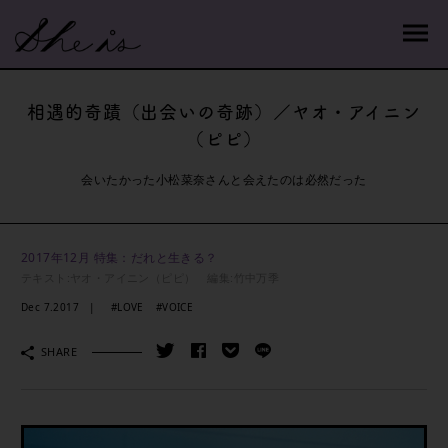
相遇的奇蹟（出会いの奇跡）／ヤオ・アイニン
（ピピ）
会いたかった小松菜奈さんと会えたのは必然だった
2017年12月 特集：だれと生きる？
テキスト:
ヤオ・アイニン（ピピ）
編集:
竹中万季
Dec 7.2017
#LOVE
#VOICE
SHARE