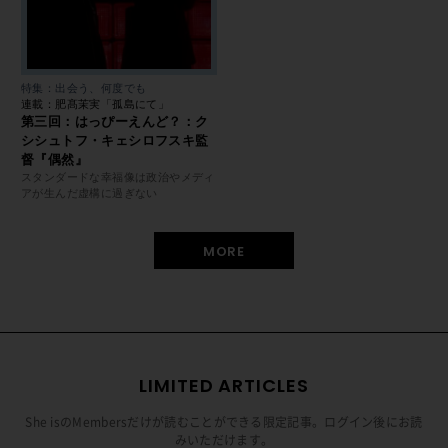
特集：出会う、何度でも
連載：肥髙茉実「孤島にて」
第三回：はっぴーえんど？：ク
シシュトフ・キェシロフスキ監
督『偶然』
スタンダードな幸福像は政治やメディ
アが生んだ虚構に過ぎない
MORE
LIMITED ARTICLES
She isのMembersだけが読むことができる限定記事。ログイン後にお読
みいただけます。