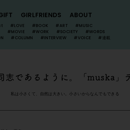
GIFT
GIRLFRIENDS
ABOUT
ct
#LOVE
#BOOK
#ART
#MUSIC
#MOVIE
#WORK
#SOCIETY
#WORDS
ON
#COLUMN
#INTERVIEW
#VOICE
#連載
同志であるように。「muska」
私は小さくて、自然は大きい。小さいからなんでもできる