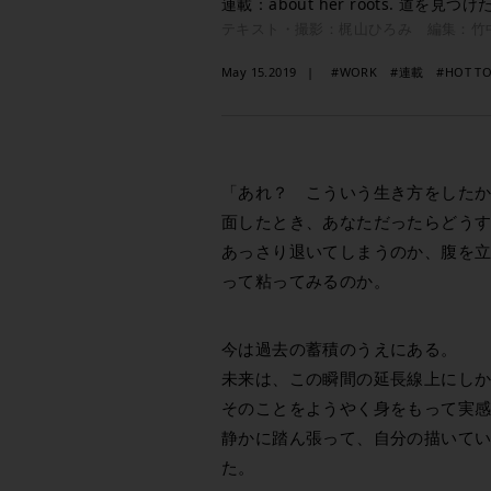
連載：about her roots. 道を見
テキスト・撮影：梶山ひろみ 編集：竹
May 15.2019
#WORK
#連載
#HOT TO
「あれ？ こういう生き方をした
面したとき、あなただったらどう
あっさり退いてしまうのか、腹を
って粘ってみるのか。
今は過去の蓄積のうえにある。
未来は、この瞬間の延長線上にし
そのことをようやく身をもって実
静かに踏ん張って、自分の描いて
た。