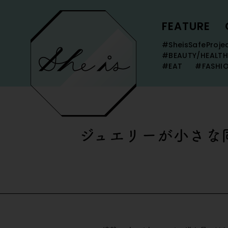
FEATURE
#SheisSafeProje
#BEAUTY/HEALTH
#EAT
#FASHI
ジュエリーが小さな