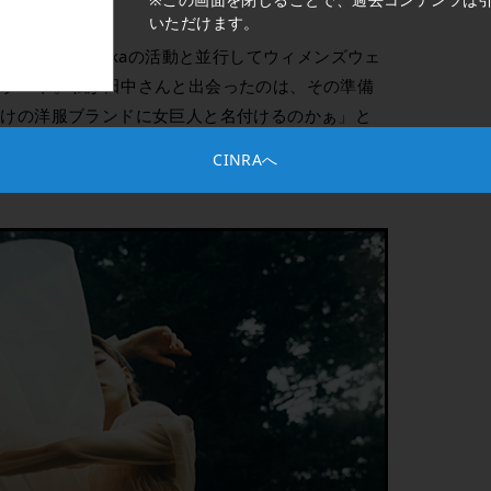
いただけます。
を設立し、muskaの活動と並行してウィメンズウェ
」をスタート。私が田中さんと出会ったのは、その準備
向けの洋服ブランドに女巨人と名付けるのかぁ」と
ったその美意識に感化され、「そんなあり方もかっ
CINRAへ
な女性像が加わったのだった。