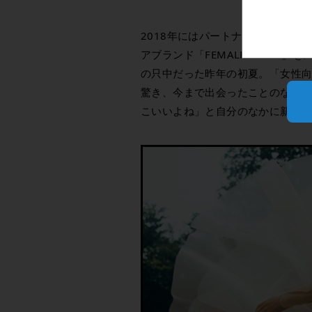
2018年にはパートナーと共に会社
アブランド「FEMALE GIANT
の只中だった昨年の初夏。「女性
驚き、今まで出会ったことのなか
こいいよね」と自分のなかに新た