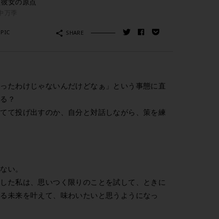
つけた彼女の原点
中万季
PIC
SHARE
かったわけじゃないんだけどなぁ」という事態に直
する？
立てて投げ出すのか、自分と対話しながら、策を練
かない。
感した私は、思いつく限りのことを試して、ときに
いる未来を叶えて、味わいたいと思うようになっ