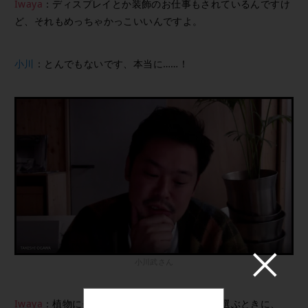
Iwaya
：ディスプレイとか装飾のお仕事もされているんですけ
ど、それもめっちゃかっこいいんですよ。
小川
：とんでもないです、本当に……！
小川武さん
Iwaya
：植物に優劣はないけど、お店に行って選ぶときに、