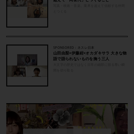
写真・映画・音楽。業界を超えて信頼する仲間
とつくる
SPONSORED：ネスレ日本
山田由梨×伊藤紺×オカダキサラ 大きな物
語で語られないものを掬う三人
大文字の歴史ではなく日常の細部に宿る尊い瞬
間を切り取る