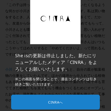
「この子は持って帰ります！」って、思わず言いたくなるよう
な何かが小川さんのところの植物にはあるんです。私は買い物
をするとき、人からおすすめされて買うことが多くて。だか
ら、友達からGreen thanks supplyさんをすすめてもらって、
小川さんとも喋ったすえに買ったことによって、思い入れがす
ごく付加されているところもあって、なんの変哲もない植物だ
ったとしても、大切に育てたくなるんです。小川さんはいつも
こうやってほめたりすると「やめてくださいよ」って照れるん
ですけど（笑）。
She isの更新は停止しました。新たにリ
ニューアルしたメディア「CINRA」をよ
ろしくお願いいたします。
小川
：嬉しいかぎりです（笑）。もともと、自分の親が観葉植
物の仕事をしていたんです。ほかの場所から仕入れている植物
※この画面を閉じることで、過去コンテンツは引き
もあるんですけど、基本的には父と母が千葉の方で何十年も育
続きご覧いただけます。
ててきた植物たちを見てもらう機会をつくるためにオープンし
たお店で。築年数もよくわからないような長屋を借りて、工事
中の現場でほこりまみれになって寝ながら、設計からなにか
CINRAへ
ら、自分で手がけて空間をつくったんです。僕のお店は希少植