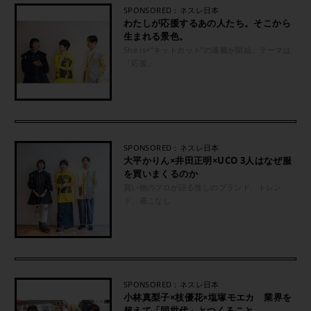
SPONSORED：ネスレ日本
わたしが応援するあの人たち。そこから
生まれる景色。
She is×“キットカット”の連載が開始。テーマは
「応援」
SPONSORED：ネスレ日本
大平かりん×井田正明×UCO 3人はなぜ服
を買いまくるのか
買い物のプロが語る推しのブランド、トレン
ド、着こなし
SPONSORED：ネスレ日本
小林真梨子×枝優花×塩塚モエカ 業界を
超えて「同世代」とつくること