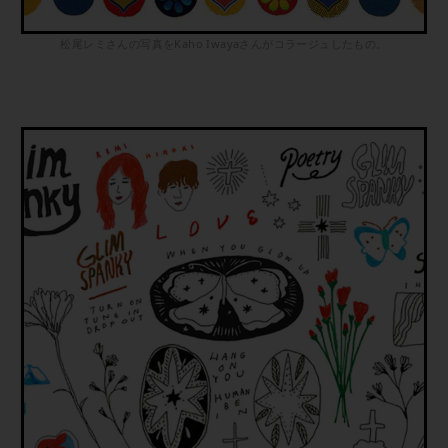
松尾レミさんの写真をKaho Iwayaさんがコラージュしたもの。