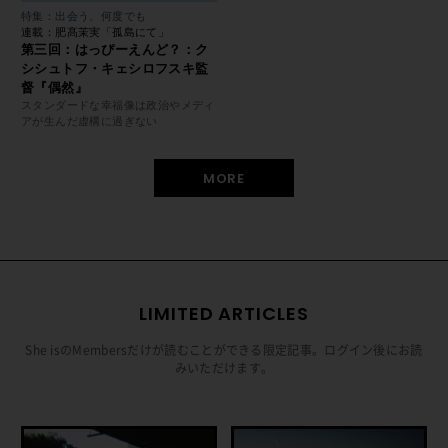
特集：出会う、何度でも
連載：肥髙茉実「孤島にて」
第三回：はっぴーえんど？：ク
シシュトフ・キェシロフスキ監
督『偶然』
スタンダードな幸福像は政治やメディ
アが生んだ虚構に過ぎない
MORE
LIMITED ARTICLES
She isのMembersだけが読むことができる限定記事。ログイン後にお読
みいただけます。