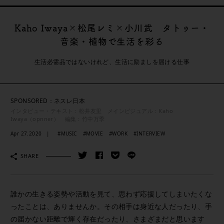
Kaho Iwaya×松尾レミ×小川武 タトゥー・
音楽・植物で生活を彩る
生活必需品ではないけれど、生活に励ましを届ける仕事
SPONSORED：ネスレ日本
インタビュー・テキスト：松井友里 メインビジュアル：Kaho
Iwaya（opnner） 編集：竹中万季
Apr 27.2020
#MUSIC
#MOVIE
#WORK
#INTERVIEW
SHARE
誰かの生きる姿勢や活動を見て、思わず応援してしまいたくな
ったことは、ありませんか。その相手は身近な人だったり、手
の届かない距離で輝く存在だったり、さまざまだと思います