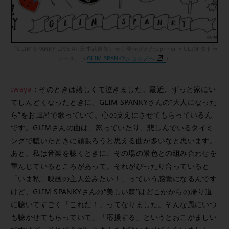
『GLIM SPANKY LIVE AT 日本武道館』から発売されたopnner × GLIM タトゥ
シール。（
GLIM SPANKYショップへ
）
Iwaya
：そのときは嬉しくて泣きました。最近、ずっと家にい
てしんどくなったときに、GLIM SPANKYさんの“大人になった
ら”をお風呂で歌っていて。心の支えにさせてもらっているん
です。GLIMさんの曲は、怒っていたり、悲しんでいるタイミ
ングで聴いたときに頑張ろうと思える曲が多いなと思います。
あと、私は音楽を聴くときに、その場の景色との組み合わせを
重んじているところがあって。それがぴったり合っていると
「いま私、映画の主人公みたい！」っていう感覚になるんです
けど、GLIM SPANKYさんの“美しい棘”はどこかからの帰り道
に聴いてすごく「これだ！」ってなりました。そんな風にいつ
も聴かせてもらっていて、「応援する」というとおこがましい