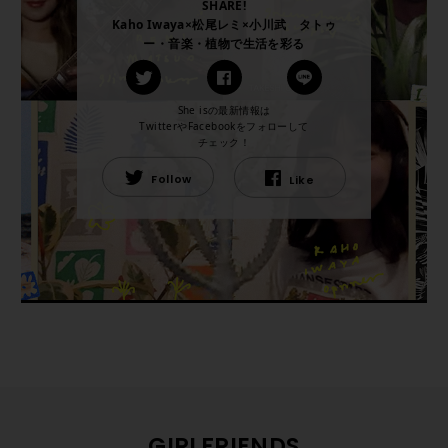
SHARE!
Kaho Iwaya×松尾レミ×小川武 タトゥ
ー・音楽・植物で生活を彩る
She isの最新情報は
TwitterやFacebookをフォローして
チェック！
Follow
Like
GIRLFRIENDS