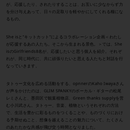
が、応援したり、されたりすることは、お互いに少なからず力
を分け与えあって、日々の足取りを軽やかにしてくれる糧にな
るもの。
She isと“キットカット”によるコラボレーション企画＜わたし
が応援するあの人たち。そこから生まれる景色。＞では、She
isのGirlfriends8名が、応援したいと思う個人を紹介。それぞ
れが、同じ時代に、共に頑張りたいと思える人たちと対話を行
なっていきます。
タトゥー文化を広める活動をする、opnnerのKaho Iwayaさん
が声をかけたのは、GLIM SPANKYのボーカル・ギターの松尾
レミさんと、墨田区で観葉植物店、Green thanks supplyを営
む小川武さん。タトゥー、音楽、植物というそれぞれの方法
で、生活を豊かに彩るものをつくることや、ものづくりにおけ
る予期せぬこと、想像を越えることの魅力について、たくさん
のあたたかな共感が飛び交う時間となりました。