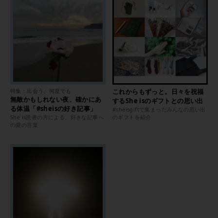
特集：出会う、何度でも
これからもずっと。日々を祝福
無敵かもしれない夜、確かにあ
するShe isのギフトとの思い出
る体温「#sheisの好き記事」
#sheisgiftで集まったみんなの思い出
She is読者の方による、好きな記事へ
のギフトを紹介
の愛の言葉