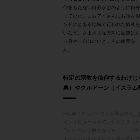
仰をもたない自分がどのように自
っていた、コムアイさんにお話を
ンドのとある地域で行われた儀礼
いなど、さまざまな方向に話題は
自身や、自分のいどころの輪郭を
ん。
特定の宗教を信仰するわけじ
典）やクルアーン（イスラム
─以前にコムアイさんが書かれた
「
インタビューさせていただくきっ
仰」について触れながら「ここで
ようなお話を伺えればと思ってい