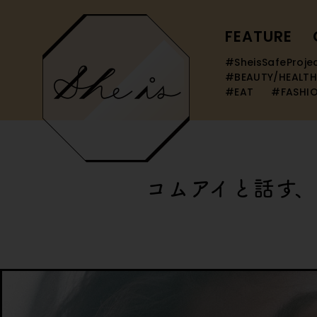
FEATURE
#SheisSafeProje
#BEAUTY/HEALTH
#EAT
#FASHI
コムアイと話す