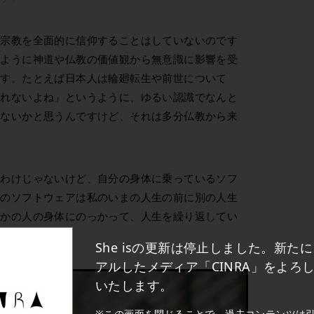
の宗教を全面的に信仰することはしていないのです
じように神道や仏教の価値観から無意識に影響を受
ます。たとえば日本人は輪廻転生や前世について
しれないよね」というように、ゆるい認識でなんと
ゃないかと思うんですけど、それは多分仏教から来
るわけじゃないけど、自分の身体に乗っているソフ
そのソフトウェアは私のいまの人生の前に別の人生
ほかの人の身体にのっかって、人生を繰り返してい
She isの更新は停止しました。新た
アルしたメディア「CINRA」をよろ
いたします。
※この画面を閉じることで、過去コンテンツは