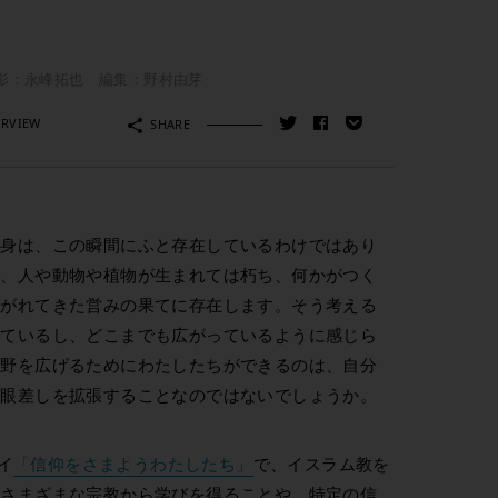
影：永峰拓也 編集：野村由芽
ERVIEW
SHARE
自身は、この瞬間にふと存在しているわけではあり
で、人や動物や植物が生まれては朽ち、何かがつく
紡がれてきた営みの果てに存在します。そう考える
っているし、どこまでも広がっているように感じら
視野を広げるためにわたしたちができるのは、自分
、眼差しを拡張することなのではないでしょうか。
イ
「信仰をさまようわたしたち」
で、イスラム教を
、さまざまな宗教から学びを得ることや、特定の信