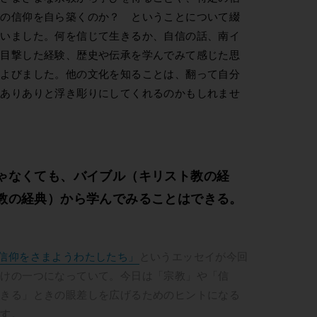
分の信仰を自ら築くのか？ ということについて綴
伺いました。何を信じて生きるか、自信の話、南イ
を目撃した経験、歴史や伝承を学んでみて感じた思
およびました。他の文化を知ることは、翻って自分
、ありありと浮き彫りにしてくれるのかもしれませ
ゃなくても、バイブル（キリスト教の経
教の経典）から学んでみることはできる。
信仰をさまようわたしたち」
というエッセイが今回
かけの一つになっていて。今日は「宗教」や「信
生きる」ときの眼差しを広げるためのヒントになる
ます。