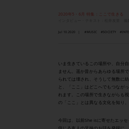
2020年5・6月 特集：ここで生きる
インタビュー・テキスト：松井友里 撮
Jul 10.2020
#MUSIC
#SOCIETY
#INT
いま生きているこの場所や、自分
ません。遥か昔からあらゆる場所
られては壊され、そうして無数に
と、「ここ」はどこへでもつなが
れます。この場所で生きながらも
の「ここ」とは異なる文化を知り
今回は、以前She isに寄せたエッセ
信じる友人の兄妹のお話を発端に