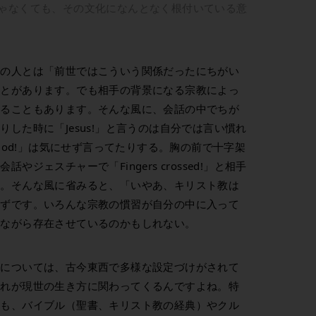
ゃなくても、その文化になんとなく根付いている意
徒の人とは「前世ではこういう関係だったにちがい
ことがあります。でも相手の背景になる宗教によっ
えることもあります。そんな風に、会話の中でちが
した時に「Jesus!」と言うのは自分では言い慣れ
 god!」は気にせず言ってたりする。胸の前で十字架
ジェスチャーで「Fingers crossed!」と相手
る。そんな風に省みると、「いやあ、キリスト教は
はずです。いろんな宗教の慣習が自分の中に入って
しながら存在させているのかもしれない。
界については、古今東西で多様な設定づけがされて
それが現世の生き方に関わってくるんですよね。特
ても、バイブル（聖書、キリスト教の経典）やクル