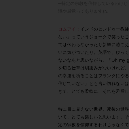
─特定の宗教を信仰しているわけじ
識や感覚ってありますね。
コムアイ：
インドのヒンドゥー教
ない」っていうジョークで笑った
ては伝わらなかったり新鮮に聴こ
いに気がついたり。英語で、びっくり
ないなあと思いながら、「Oh my
を切る仕草は馴染みがないけれど、会話や
の幸運を祈ることはフランクにや
信じていない」とも言い切れない
きて、とても柔軟に、それを矛盾
特に目に見えない世界、死後の世
いて、とても楽しいと思います。
定の宗教を信仰するわけじゃなく