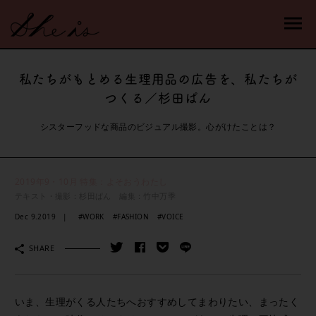
私たちがもとめる生理用品の広告を、私たちが
つくる／杉田ぱん
シスターフッドな商品のビジュアル撮影。心がけたことは？
2019年9・10月 特集：よそおうわたし
テキスト・撮影：杉田ぱん 編集：竹中万季
Dec 9.2019
#WORK
#FASHION
#VOICE
SHARE
いま、生理がくる人たちへおすすめしてまわりたい、まったく