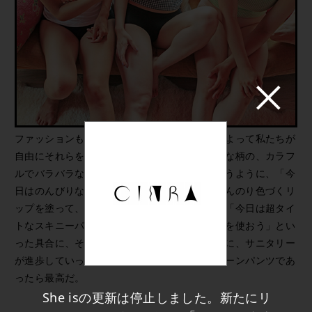
ファッションも生理用品も、大切なのは気分によって私たちが
自由にそれらを選び取れるということ。いろんな柄の、カラフ
ルでバラバラなよそおいでいようねと確かめ合うように、「今
日はのんびりな気分だから、オーガニックのほんのり色づくリ
ップを塗って、ムーンパンツで過ごそう」とか「今日は超タイ
トなスキニーパンツをはきたいから月経カップを使おう」とい
った具合に、その日の自分を、自分で選ぶために、サニタリー
が進歩していったらすてきだし、その一つがムーンパンツであ
ったら最高だ。
She isの更新は停止しました。新たにリ