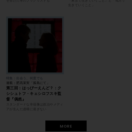
を受けた本のブックリストも
「東京で生きていくこと」と「地方で
生きていくこと」
特集：出会う、何度でも
連載：肥髙茉実「孤島にて」
第三回：はっぴーえんど？：ク
シシュトフ・キェシロフスキ監
督『偶然』
スタンダードな幸福像は政治やメディ
アが生んだ虚構に過ぎない
MORE