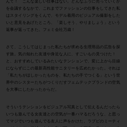
んて！ こんな楽しい仕事はない。どんなふうに売っていくか
を会議するなかで、これまでファッションの仕事をしてきた私
はスタイリングをくんで、モデル着用のビジュアル撮影をした
いと意見をあげたところ、「楽しそう、やりましょう」という
返事が返ってきた。フェミ会社万歳！
さて、こうしてはじまった私たちが求める生理用品の広告を探
す旅。気の知れた友達や身近な人に、すごいもの見つけた！
と、おすすめしているみたいなテンションで、変に上から目線
にならずにこの最新高性能サニタリーを広めたかった。それは
「私たちがほしかったものを、私たちの手でつくる」という世
界中のシスターたちがつくりだすフェムテックブランドの空気
を大事にしたかったからだ。
そういうテンションをビジュアル写真として伝えるんだったら
いつも遊んでる女友達との空気が一番ハマるだろうな、と思っ
てマジでいつも遊んでる友人に声をかけた。ラブピのミーティ