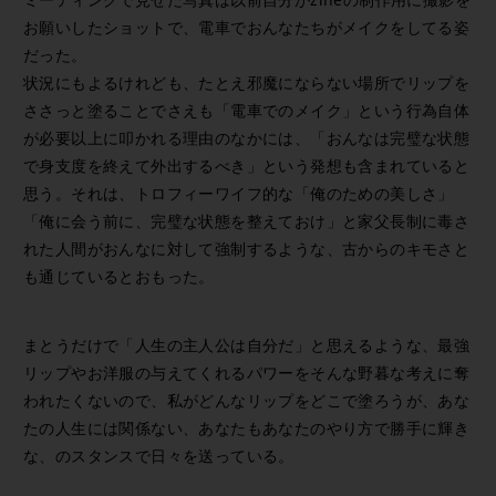
お願いしたショットで、電車でおんなたちがメイクをしてる姿
だった。
状況にもよるけれども、たとえ邪魔にならない場所でリップを
ささっと塗ることでさえも「電車でのメイク」という行為自体
が必要以上に叩かれる理由のなかには、「おんなは完璧な状態
で身支度を終えて外出するべき」という発想も含まれていると
思う。それは、トロフィーワイフ的な「俺のための美しさ」
「俺に会う前に、完璧な状態を整えておけ」と家父長制に毒さ
れた人間がおんなに対して強制するような、古からのキモさと
も通じているとおもった。
まとうだけで「人生の主人公は自分だ」と思えるような、最強
リップやお洋服の与えてくれるパワーをそんな野暮な考えに奪
われたくないので、私がどんなリップをどこで塗ろうが、あな
たの人生には関係ない、あなたもあなたのやり方で勝手に輝き
な、のスタンスで日々を送っている。