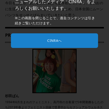
ニューアルしたメディア「CINRA」をよ
今日も明日も、おのおのに私たちは存在していこう、おのおの
ろしくお願いいたします。
に生活を選んでいこう、と少々願いもこめ、日本全国にムーン
パンツをせっせとばらまいていきたいと思う。
※この画面を閉じることで、過去コンテンツは引き
続きご覧いただけます。
PROFILE
CINRAへ
杉田ぱん
1994年6月生まれのフェミニスト。高円寺の古着屋で5年間勤務をしたの
ち2019年春よりフェミニスト目線で世界中からセクシュアルウェルネス