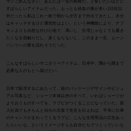
マジごめんなさい、あんたは一生の相棒だ、と誓いたいほどに
すばらしいアイテムだった。もっとも経血の量が多い2日目以
外だったら私はこれ一枚で朝から夕方まで外出できたし、水分
はキャッチするけど通気性はよい、という神機能により、ナプ
キンよりも自然な付け心地で、薄いし、生理じゃなくても履き
たくなる肌触りだし、臭くならないし、このまま一生、ムーン
パンツへの愛を語れそうだった。
こんなすばらしいサニタリーアイテム、日本中、隅から隅まで
必要な人のもとへ届けたい。
日本で販売するにあたって、箱のパッケージデザインやビジュ
アル写真など、ショーツ本体以外のすべて、いわばショーツが
よそおうものすべてを、ラブピがつくることになっていた。新
入社員でもきちんと自分の言葉で意見を伝えれば、平等に仕事
のチャンスがまわってくるラブピ。こんな生理用品の広告あっ
たらいいな、というイメージすらも自分たちでつくっていいな