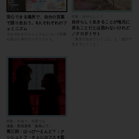
安心できる場所で、自分の言葉
特集：自分らしく？
自分らしく生きることが地元に
で語り合おう。6人それぞれのフ
戻ることだとは思わないけれど
ェミニズム
／クロダミサト
それぞれがフェミニズムについて影響
を受けた本のブックリストも
「東京で生きていくこと」と「地方で
生きていくこと」
特集：出会う、何度でも
連載：肥髙茉実「孤島にて」
第三回：はっぴーえんど？：ク
シシュトフ・キェシロフスキ監