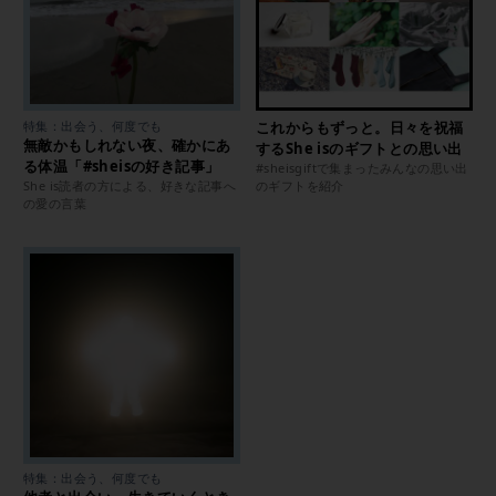
特集：出会う、何度でも
これからもずっと。日々を祝福
無敵かもしれない夜、確かにあ
するShe isのギフトとの思い出
る体温「#sheisの好き記事」
#sheisgiftで集まったみんなの思い出
She is読者の方による、好きな記事へ
のギフトを紹介
の愛の言葉
特集：出会う、何度でも