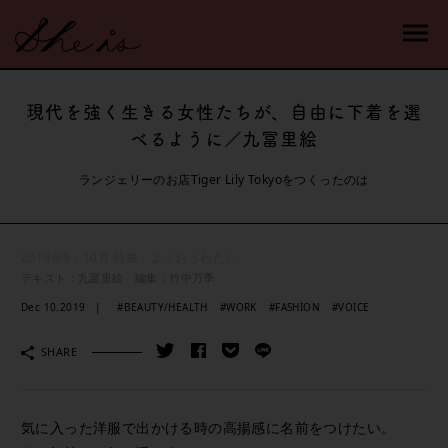
現代を強く生きる女性たちが、自由に下着を選
べるように／九冨里絵
ランジェリーのお店Tiger Lily Tokyoをつくったのは
2019年9・10月 特集：よそおうわたし
テキスト：九冨里絵 編集：竹中万季
Dec 10.2019
#BEAUTY/HEALTH
#WORK
#FASHION
#VOICE
SHARE
気に入った洋服で出かける時の高揚感に名前をつけたい。