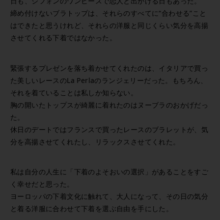
日も、シフォンのワンピースで恋人と出かける日もあった。
締め付けないブラトップは、それらのすべてに“合わせる”こと
はできたと思うけれど、それらの洋服と同じくらい気分を高揚
させてくれる下着ではなかった。
緊張するプレゼンを落ち着かせてくれたのは、イタリアで買っ
た美しいレースのLa Perlaのランジェリーだった。もちろん、
それを着ていることは私しか知らない。
胸の開いたトップスが綺麗に着れたのはヌーブラのおかげだっ
た。
休日のデートではフランスで買ったレースのブラレットが、気
分を高揚させてくれたし、リラックスさせてくれた。
私は自分の人生に「下着のよそおいの選択」があることをすご
く幸せだと思った。
ヨーロッパの下着文化に触れて、大人になって、その日の気分
と着る洋服に合わせて下着を選ぶ自由を手にした。