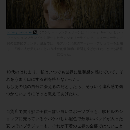
Lonely Lingerie
（ロンリー・ランジェリー）は「Lonely Hearts」という
ファッションブランドから派生したランジェリーラインで、ニュージーランド
発の世界的ブランド。最近では、モデルに56歳のマーシー・ブリュワーを起用
し、「若い人が美しい」という社会的価値感に疑問を投げかけたことでも話題
になった。
10代のはじまり、私はいつでも世界に違和感を感じていて、そ
れをうまく口にする術を持たなかった。
もしあの頃の自分に会えるのだとしたら、そういう違和感で傷
つかないようにそっと教えてあげたい。
百貨店で買う妙に子供っぽい白いスポーツブラも、駅ビルのシ
ョップに売っているケバケバしい配色で分厚いパッドが入った
安っぽいブラジャーも、それが下着の世界の全部ではないこと