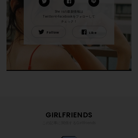
She isの最新情報は
TwitterやFacebookをフォローして
チェック！
Follow
Like
GIRLFRIENDS
この記事に関係するGirlfriends