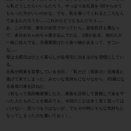
ら私どうしたらいいんだろう。やっぱり会社員を1回やらせて
もらった方がいいのかな。でも、私を雇ってくれるところなん
てあるんだろうか……これからどうなるんだろう……
あ、この不安、東京の自宅でやってたら、超低気圧も重なっ
て、多分めちゃめちゃ塞ぎ込んでたな。2階がある、他の人が
一緒に住んでる、冷蔵庫開けたら食べ物があるって、すごい
な……
母は土曜日はひとり暮らしの祖母宅に泊まるのを習慣にしてい
る。
台風が関東を直撃している当日、「私だけ（実家の）北海道に
逃げて来てしまった」みたいな気持ちになりながら、85歳にな
る祖母の家を訪ねた
（前もって長距離避難した人、家族を説得して避難して命を守
った人たちのことを鑑みても、今回のことは全く悪く思っては
いけない、思うつもりはないが、でもその時にそんな気持ちに
なってしまったのを書いておく）。