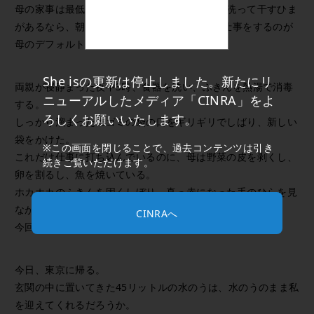
母の家事は最低限だ。台所のふきんをこまめに洗って干すひま
があるなら、朝5時に起きて仕事に行くための仕事をするのが
母のデフォルトだ。
She isの更新は停止しました。新たにリ
両親が寝静まった夜中3時、食器を洗い、ふきんを熱湯で消毒
ニューアルしたメディア「CINRA」をよ
する。
ろしくお願いいたします。
しっかり溜まった生ゴミの袋の口をギリギリでしばり、新しい
袋をかけた。
※この画面を閉じることで、過去コンテンツは引き
これだけ仕事に打ち込んでいるのに、母は野菜の皮を剥くし、
続きご覧いただけます。
卵を割るし、魚を焼いている。
ホカホカのふきんを固くしぼり、真っ赤になった手のひらを見
ながら、
CINRAへ
今回のことは書いておいた方がいいかもしれないと思った。
今日、東京に帰る。
玄関の中に置いてきた45リットルの水のうは、水のうのまま私
を迎えてくれるだろうか。