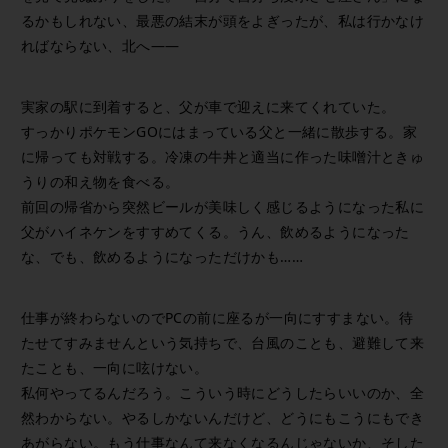
るかもしれない、最悪の結末が頭をよぎったが、私は行かなけ
ればならない、北へ——
実家の駅に到着すると、父が車で迎えに来てくれていた。
すっかりポケモンGOにはまっている父と一緒に散歩する。家
に帰っても対戦する。冷凍の牛丼と適当に作った味噌汁ときゅ
うりの和え物を食べる。
前回の帰省から突然ビールが美味しく感じるようになった私に
父がハイネケンをすすめてくる。うん、飲めるようになった
な、でも、飲めるようになっただけかも……
仕事が終わらないのでPCの前に座るが一向にすすまない。待
たせてすみませんという気持ちで、台風のことも、避難して来
たことも、一向に呟けない。
私何やってるんだろう。こういう時にどうしたらいいのか、全
然わからない。やるしかないんだけど、どうにもこうにもでき
あがらない。もう仕事なんて来なくなるんじゃないか、そした