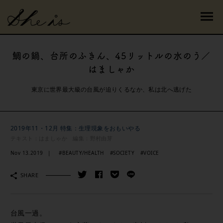
鯛の鍋、台所のふきん、45リットルの水のう／
はましゃか
東京に世界最大級の台風が迫りくるなか、私は北へ逃げた
2019年11・12月 特集：生理現象をおもいやる
テキスト：はましゃか 編集：野村由芽
Nov 13.2019
#BEAUTY/HEALTH
#SOCIETY
#VOICE
SHARE
台風一過。