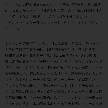
く。こんなの絶対耐えられない。1人部屋で窓がガタガタ鳴る
のに怯えながらネットで被害を見て落ち込んで体の不調を甘ん
じて受けるなんて無理!! こんなの絶対耐えられない。
こうなったらフリーランスのクセを生かして、すぐに逃げよ
う、北へ——
シーズン外の航空券は安い。11日の深夜、母親に「帰ります」
と告げて航空券を予約し、数時間睡眠をとり、昼に起きて小一
時間で部屋を守る対策をする。Twitterで見たやつ全部やる。
窓に米印の養生テープを貼ったらむしろダメかもしれないって
見た、怖い、けどとりあえず網戸がまだちゃんと固定されてい
るか確認して、窓のサッシを目張りした。窓が割れても大丈夫
（？）なようにカーテンを窓にビニールテープで固定した。
ベッドを窓から離して、凍らせたペットボトルを冷蔵庫に入れ
て、冷蔵庫の電源を切って食料を諦めようと思ったら卵も豆腐
も賞味期限切れてたから普通に捨てて、コンセントを全部抜い
て上の方に置き、水の流れるありとあらゆる穴にビニール袋で