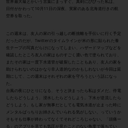
世界最大級とかいう言葉にまっすぐ、真剣にびびった私は、
日付がかわって10月11日の深夜、実家のある北海道行きの航
空券を取った。
この週末は、友人の家の引っ越しの断捨離を手伝いに行く予定
だったのだが、Twitterのタイムラインが米の形に貼られた養
生テープの写真だらけになってしまい、ハザードマップなどを
確認したところ友人の家はものすごく濃い色で塗られており、
またその家は一度下水道管が破裂したこともあり、友人の家を
助けられないのはかなり非人道的なのかもしれないが今回は延
期にして、この週末はそれぞれの家を守ろうという話になっ
た。
台風の夜にひとりになる、そうと決まったら私はダメだ。停電
したらどうしよう。浸水したらどうしよう。下水が逆流したら
どうしよう。もし家が無事だとしても電気水道が止まった時に
メンタルばっちりお姉さんでいられる気がしない。っていうか
そもそも仕事が終わってなくてそれどころじゃない。「頭痛ー
る」のアプリを見ても気圧が見たことのない角度で落ちてい