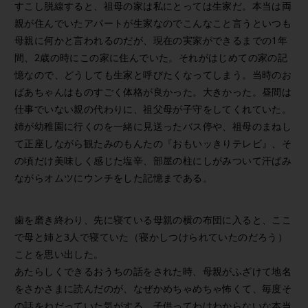
すこし脱線すると、祖母の家は私にとっては生家だ。本当は両
親が住んでいたアパートが生家なのでこんなこと言うといつも
母親に何かと言われるのだが、現在の実家ができるまでの1年
間、2歳の時にこの家に住んでいた。それがはじめての家の記
憶なので、どうしても生家と呼びたくなってしまう。当時のお
ばあちゃんはものすごく体格が良かった。大きかった。昼間は
仕事でいない親の代わりに、祖父母が子守をしてくれていた。
姉が幼稚園に行くのを一緒に見送ったバス停や、祖母のまねし
て正座しながら観たみのもんたの『おもいッきりテレビ』、そ
の頃だけ美味しく感じた塩辛、部屋の柱にしがみついて汗ばみ
ながらオムツにウンチをした記憶まである。
歯を磨き終わり、先に寝ている母親の横の布団に入ると、ここ
で母と姉と3人で寝ていた（寝かしつけられていたのだろう）
ことを思い出した。
あたらしくできるおうちの話をされた時、母親がふざけて地名
をさかさまに読んだのが、なぜかめちゃめちゃ怖くて、毎度そ
の話をねだっていた気がする。子供ってわけわからないな本当