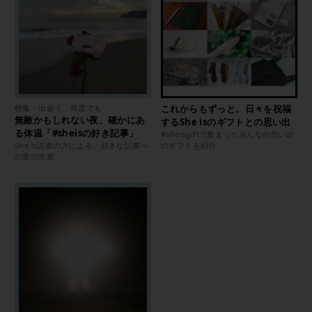
特集：出会う、何度でも
これからもずっと。日々を祝福
無敵かもしれない夜、確かにあ
するShe isのギフトとの思い出
る体温「#sheisの好き記事」
#sheisgiftで集まったみんなの思い出
She is読者の方による、好きな記事へ
のギフトを紹介
の愛の言葉