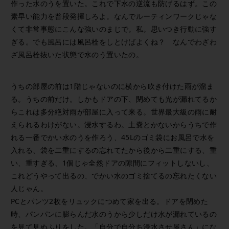
作った水のうを置いた。これで下水の逆流も防げるはず。この
素早い能力を普段発揮しろよ。なんでルーティンワークじゃな
くて非常事態にこんな強いのまじで。私。思いつき行動に強す
ぎる。でも風呂には風呂栓をしとけばよくね？ なんでわざわ
ざ風呂栓抜いた状態で水のう置いたの。
うちの部屋の前は1階じゃないのに横から吹き付けた雨が溜ま
る。うちの前だけ。しかもドアの下、閉めても光が漏れてるか
らこれは多分絶対雨が部屋に入って来る。世界最大級の雨に耐
えられるわけがない。浸水するわ。土嚢とかないからうちで作
れる一番でかい水のうを作ろう、45Lのゴミ袋にお風呂で水を
入れる、袋を二重にするの忘れてたから後から二重にする、重
い、重すぎる、1個じゃ全然ドアの隙間にフィットしないし、
これどうやって出るの、でかい水のゴミ捨てるの忘れたくない
人じゃん。
PCとパンツ2枚をリュックにつめて家を出る。ドアを閉めた
時、パンパンに膨らんだ水のうから少しだけ水が漏れているの
を見て見ぬふりをした。「自分で自分ち浸水させ屋さん」にな