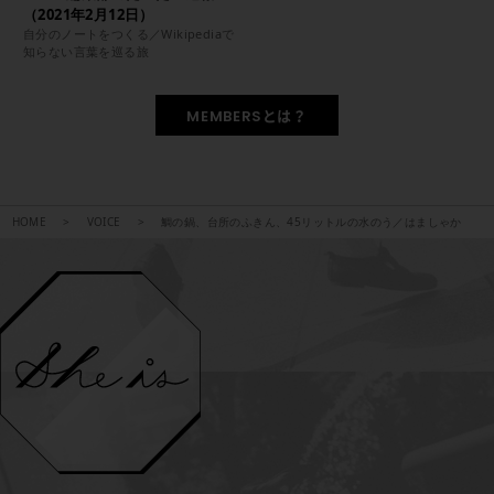
（2021年2月12日）
自分のノートをつくる／Wikipediaで
知らない言葉を巡る旅
MEMBERSとは？
HOME
VOICE
鯛の鍋、台所のふきん、45リットルの水のう／はましゃか