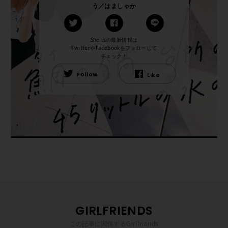
う／はましゃか
She isの最新情報は
TwitterやFacebookをフォローして
チェック！
Follow
Like
GIRLFRIENDS
この記事に関係するGirlfriends