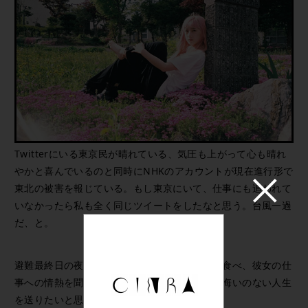
Twitterにいる東京民が晴れている、気圧も上がって心も晴れ
やかと喜んでいるのと同時にNHKのアカウントが現在進行形で
東北の被害を報じている。もし東京にいて、仕事にも追われて
いなかったら私も全く同じツイートをしたなと思う。台風一過
だ、と。
避難最終日の夜、母の買ってきてくれた寿司を食べ、彼女の仕
事への情熱を聞きながら泣いてしまった。私も悔いのない人生
を送りたいと思った。