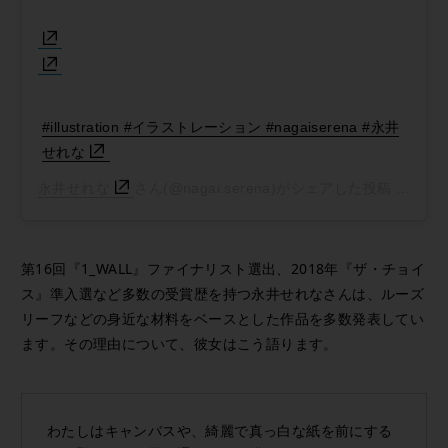
#illustration #イラストレーション #nagaiserena #永井
せれな
永井せれな
さん(@nagai.serena)がシェアした投稿 -
2018
第16回『1_WALL』ファイナリスト選出、2018年『ザ・チョイ
ス』準入選など多数の受賞歴を持つ永井せれなさんは、ルーズ
リーフなどの身近な材料をベースとした作品を多数発表してい
ます。その理由について、彼女はこう語ります。
わたしはキャンバスや、綺麗で真っ白な紙を前にする