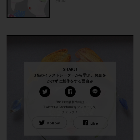
のGIRL
SHARE!
3名のイラストレーターから学ぶ、お金を
かけずに創作をする面白み
She isの最新情報は
TwitterやFacebookをフォローして
チェック！
Follow
Like