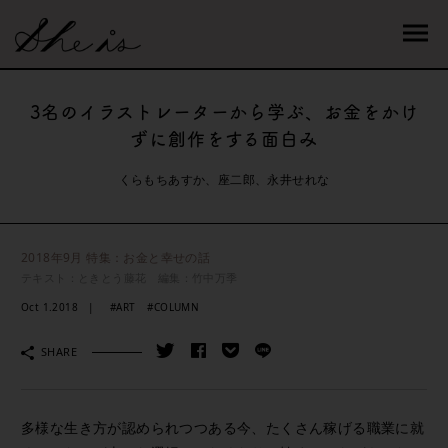
3名のイラストレーターから学ぶ、お金をかけ
ずに創作をする面白み
くらもちあすか、座二郎、永井せれな
2018年9月 特集：お金と幸せの話
テキスト：ときとう藤花 編集：竹中万季
Oct 1.2018
#ART
#COLUMN
SHARE
多様な生き方が認められつつある今、たくさん稼げる職業に就