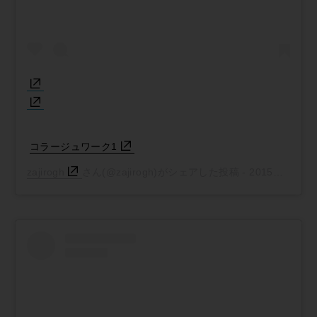
コラージュワーク1
zajirogh
さん(@zajirogh)がシェアした投稿 -
2015年 8月月27日午後2時39分PDT