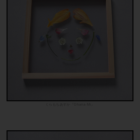
くらもちあすか『Ohana-Mi』