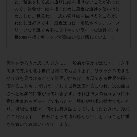
と、緊張をして思い通りに絵を描けないことがあった
ので、緊張せず絵を描くために身近な道具を使いはじ
めました。気負わず、思い切り絵を描けるところが、
わたしは好きです。最近はコピー用紙やペン、ルーズ
リーフなど誰でも手に取りやすいライトな道具で、本
気の絵を描くギャップが面白いなと感じています。
何かをやろうと思ったときに、一般的か否かではなく、向き不
向きで方法を選ぶ自由は誰にでもあります。リラックスできる
やり方を見つけることで視界がひらけ、表現できる世界の幅が
広がることもしばしば。そして世界は広がるにつれ、次の面白
さへと連鎖的に繋がっていきます。それは彼女の言うように不
意に生まれるギャップであったり、興味や欲求の拡大であった
り、可能性は様々。何かに行き詰まってしまったときは、形式
にこだわらず、「自分にとって違和感がない」ということに重
きを置いてみはいかがでしょう。