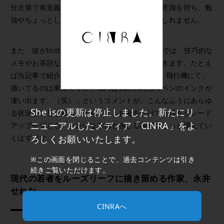
分次第で有意義なスペースに変わるのだという意識を持ち、勉
強やちょっとした作業などに励むのもいいかもしれません。
また、彼がInstagramに投稿している制作過程では、技巧的な
メモやお茶目な裏話をあわせて楽しむことができます。たとえ
ば当記事で紹介した画像の3枚目には、「珍しく飛行機にて。
描いてるのは東京ですが。機内は気圧の関係でペンのインクが
凄い出ます。（笑）」というコメントが。こんなふうにあらゆ
She isの更新は停止しました。新たにリ
る状況を楽しむ姿勢さえあれば、お金をかけて生活をグレード
ニューアルしたメディア「CINRA」をよ
アップせずとも、ささいな幸福を感じる瞬間はきっと増えてい
くはずです。
ろしくお願いいたします。
※この画面を閉じることで、過去コンテンツは引き
続きご覧いただけます。
現代の若者をルーズリーフに描き留める作家、永井
せれな
CINRAへ