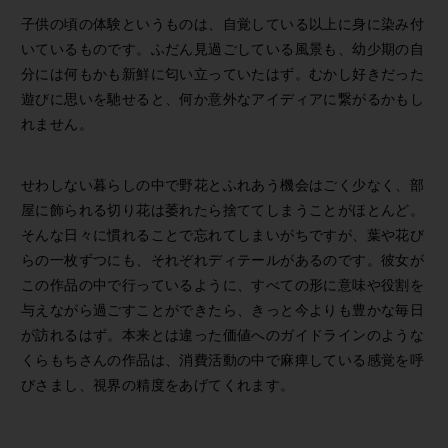
子供の頃の体験というものは、自覚している以上に身に染み付
いているものです。ふだん見過ごしている風景も、幼少期の自
分には何もかも新鮮に匂い立っていたはず。むかし好きだった
遊びに思いを馳せると、何か意外なアイディアに繋がるかもし
れません。
せわしない暮らしの中で野花とふれあう機会はごく少なく、部
屋に飾られる切り花は萎れたら捨ててしまうことがほとんど。
そんな日々に慣れることで忘れてしまいがちですが、葉や花び
らの一枚ずつにも、それぞれディテールがあるのです。彼女が
この作品の中で行っているように、すべての形に意味や役割を
与えながら過ごすことができたら、きっと今よりも豊かな毎日
が訪れるはず。本来とは違った価値へのガイドラインのような
くらもちさんの作品は、消費活動の中で麻痺している感覚を呼
びさまし、視界の精度をあげてくれます。