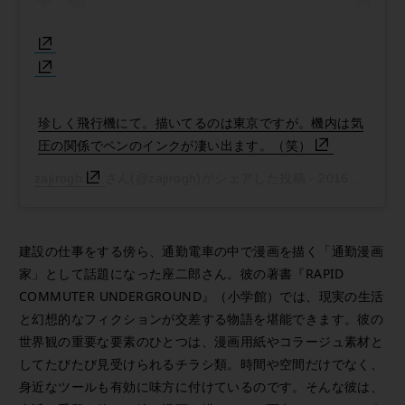
珍しく飛行機にて。描いてるのは東京ですが。機内は気
圧の関係でペンのインクが凄い出ます。（笑）
zajirogh
さん(@zajirogh)がシェアした投稿 -
2016年11月月8日午後5時04分PST
建設の仕事をする傍ら、通勤電車の中で漫画を描く「通勤漫画
家」として話題になった座二郎さん。彼の著書『RAPID
COMMUTER UNDERGROUND』（小学館）では、現実の生活
と幻想的なフィクションが交差する物語を堪能できます。彼の
世界観の重要な要素のひとつは、漫画用紙やコラージュ素材と
してたびたび見受けられるチラシ類。時間や空間だけでなく、
身近なツールも有効に味方に付けているのです。そんな彼は、