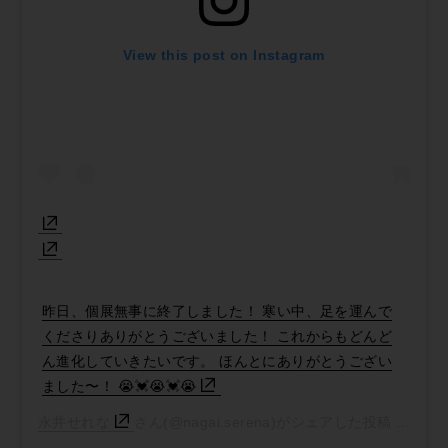
View this post on Instagram
昨日、個展無事に終了しました！ 寒い中、足を運んで
くださりありがとうございました！ これからもどんど
ん進化していきたいです。 ほんとにありがとうござい
ました〜！ 😭💓😭💓😭
永井せれな
さん(@nagai.serena)がシェアした投稿 -
2018