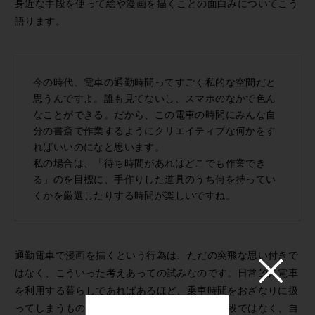
身近な手段を使って絵や漫画を描くことの面白みについてこう
語ります。
今の時代、電車の通勤時間ってすごく私的な空間だと
思うんですよ。誰も見てないし、スマホのなかで色ん
なことができる。だから、この電車の時間にみんな自
分の書斎で作業するようにクリエイティブな何かをす
ればいいのになと思います。
私の場合は、「待ち時間があればどこでも作業でき
る」のを目標に、手作りした道具のうち何を持ってい
くかを厳選したりする時間が楽しいですね。
通勤電車で漫画を描くという行為は、ただの突飛な思い付きで
はなく、こういった考えあっての試みなのです。日常的に電車
を利用する暮らしであればあるほど、乗車時間をおざなりに扱
ってしまうもの。しかし、電車はただの移動手段ではなく、自