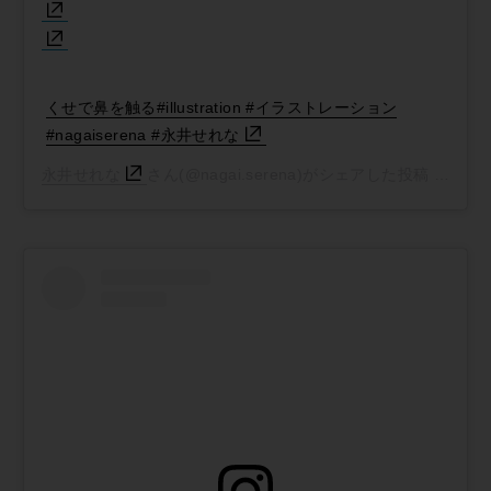
くせで鼻を触る#illustration #イラストレーション
#nagaiserena #永井せれな
永井せれな
さん(@nagai.serena)がシェアした投稿 -
2018