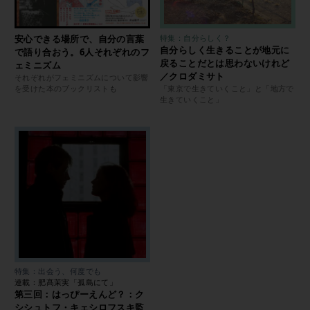
安心できる場所で、自分の言葉
特集：自分らしく？
自分らしく生きることが地元に
で語り合おう。6人それぞれのフ
戻ることだとは思わないけれど
ェミニズム
／クロダミサト
それぞれがフェミニズムについて影響
を受けた本のブックリストも
「東京で生きていくこと」と「地方で
生きていくこと」
特集：出会う、何度でも
連載：肥髙茉実「孤島にて」
第三回：はっぴーえんど？：ク
シシュトフ・キェシロフスキ監