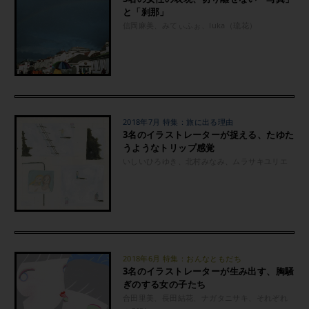
と「刹那」
信岡麻美、みてぃふぉ、luka（琉花）
2018年7月 特集：旅に出る理由
3名のイラストレーターが捉える、たゆた
うようなトリップ感覚
いしいひろゆき、北村みなみ、ムラサキユリエ
2018年6月 特集：おんなともだち
3名のイラストレーターが生み出す、胸騒
ぎのする女の子たち
合田里美、長田結花、ナガタニサキ、それぞれ