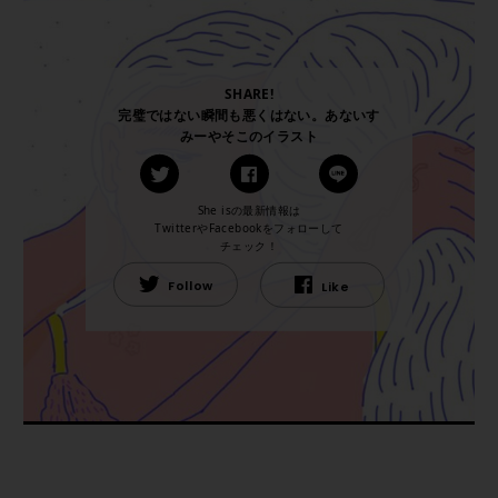
SHARE!
完璧ではない瞬間も悪くはない。あないす
みーやそこのイラスト
She isの最新情報は
TwitterやFacebookをフォローして
チェック！
Follow
Like