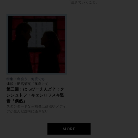
生きていくこと」
特集：出会う、何度でも
連載：肥髙茉実「孤島にて」
第三回：はっぴーえんど？：ク
シシュトフ・キェシロフスキ監
督『偶然』
スタンダードな幸福像は政治やメディ
アが生んだ虚構に過ぎない
MORE