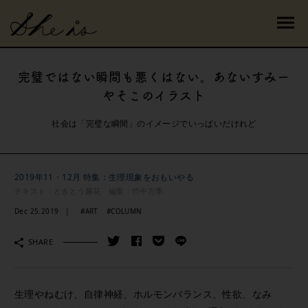
完璧ではない瞬間も悪くはない。あないすみー
やそこのイラスト
社会は「完璧な瞬間」のイメージでいっぱいだけれど
2019年11・12月 特集：生理現象をおもいやる
テキスト：ときとう藤花 編集：竹中万季
Dec 25.2019
#ART
#COLUMN
SHARE
生理やねむけ、自律神経、ホルモンバランス、性欲、なみ