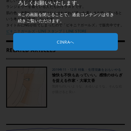
新しいラインスタンプができました。
ろしくお願いいたします。
ランジェリーを着ている人たちのイラストです。
肌の色、体型などの正解はなくそれぞれが違った美しさを持っていると
※この画面を閉じることで、過去コンテンツは引き
いう考え方に共感しています。
続きご覧いただけます。
タイトルにNGが出てしまったので「ビキニ？ガールズ」で販売中です。
ビキニ？ガールズ - LINE スタンプ | LINE STORE
CINRAへ
RELATED ARTICLES
2019年11・12月 特集：生理現象をおもいやる
愉快も不快もあっていい。感情のゆらぎ
を捉える作家・大塚文香
気持ちのいいような、わるいような、そんな絵
が描けると良い