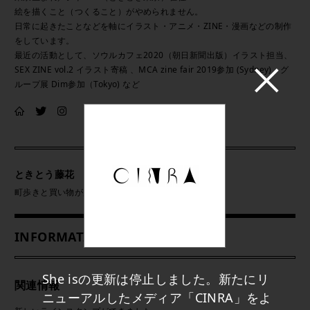
絵を描くこと（つくること）がやめられません。
日常に起きたことなどを軸にイラスト・アニメ・ZINE・漫画などの制作
をしています。
最近の活動として、ソウルカフェ2020（朝日新聞出版）イラスト担当、
SEX ZINE vol.2 イラスト寄稿 、MCA zine fair 2019参加 (Sydney)、グ
ループ展 Dim参加（Tokyo) など
ときとう藤花
町歩きと買い物が趣味の編集アシスタント
INFORMATION
She isの更新は停止しました。新たにリ
関連情報
ニューアルしたメディア「CINRA」をよ