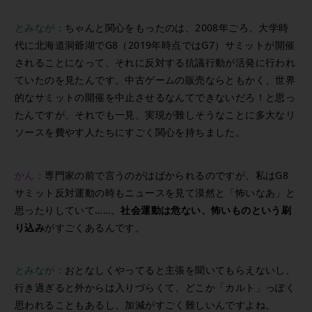
とみなが：
ちゃんと関心をもったのは、2008年ごろ。大学時
代に北海道洞爺湖でG8（2019年時点ではG7）サミットが開催
されることになって、それに反対する抗議行動が活発に行われ
ていたのを見たんです。中古ゲームの販売ならともかく、世界
的なサミットの開催を中止させるなんてできないだろ！と思っ
たんですが、それでも一見、実現が難しそうなことに多大なリ
ソースを費やす人たちにすごく関心を持ちました。
かん：
専門家の前で言うのがはばかられるのですが、私はG8
サミット反対運動の時もニュースを見て漠然と「怖いなあ」と
思ったりしていて……。
社会運動は危ない、怖いものという刷
り込み
がすごくあるんです。
とみなが：
おとなしくやってると主張を聞いてもらえないし、
行き過ぎると外からは入りづらくて、どこか「カルト」っぽく
思われることもあるし、加減がすごく難しいんですよね。