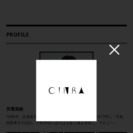
PROFILE
安壇美緒
1986年、北海道生まれ。早稲田大学第二文学部卒業。2017年に『天龍
院亜希子の日記』で第30回小説すばる新人賞を受賞し、デビュー。