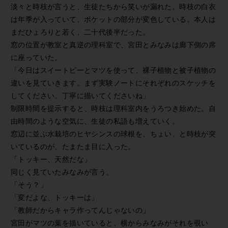
淡々と時枝が言うと、生徒たちから笑いが漏れた。時枝の白衣
は年季が入っていて、ポケットの部分が変色している。本人は
まだひょろりと若く、二十代後半だった。
窓の位置が教室と真逆の理科室で、宮田とみなみは廊下側の席
に座っていた。
「今日はスイートピーとマツを使って、裸子植物と被子植物の
違いを見ていきます。まず実験ノートにそれぞれのスケッチを
してください。丁寧に描いてくださいね」
制限時間を提示すると、時枝は理科室内をうろつき始めた。自
由時間のような空気に、生徒の私語も増えていく。
窓辺に並ぶ水栽培のヒヤシンスの球根を、ちょい、と時枝が突
いているのが、たまたま目に入った。
「トッキー、天然だな」
同じく見ていたみなみが言う。
「そう？」
「変だよな、トッキーは」
「教師だからキャラ作ってんじゃないの」
宮田がマツの葉を描いていると、横からみなみがそれを覗い