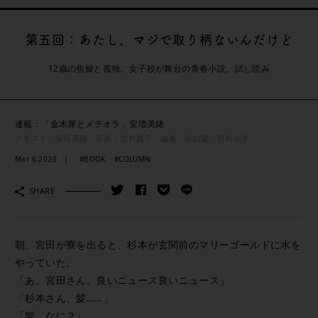
第五回：あたし、マジで取り柄ないんだけど
12歳の焦燥と孤独。女子校が舞台の青春小説、試し読み
連載：「金木犀とメテオラ」安壇美緒
テキスト：安壇美緒 装画：志村貴子 編集：谷口愛、野村由芽
Mar 6.2020
#BOOK
#COLUMN
SHARE
朝、宮田が寮を出ると、杉本が玄関前のマリーゴールドに水を
やっていた。
「あ、宮田さん。良いニュース良いニュース」
「杉本さん、髪……」
「髪、なに？」