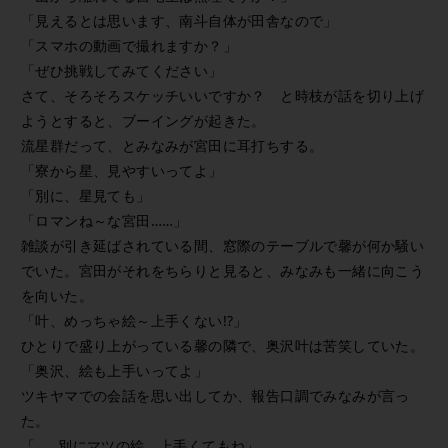
「見えるとは思います、南斗自体が田舎なので」
「スマホの動画で撮れますか？」
「ぜひ挑戦してみてください」
さて、そろそろスケッチいいですか？ と時枝が話を切り上げ
ようとすると、ブーイングが起きた。
流星群だって、とみなみが宮田に耳打ちする。
「寮から星、見やすいってよ」
「別に、星見ても」
「ロマンね～な宮田……」
雑談が引き延ばされている間、窓際のテーブルで馨が何か騒い
でいた。宮田がそれをちらりと見ると、みなみも一緒に向こう
を向いた。
「叶、めっちゃ絵～上手くない!?」
ひとりで盛り上がっている馨の隣で、奥沢叶は苦笑していた。
「奥沢、絵も上手いってよ」
ツキヤマでの会話を思い出してか、報告口調でみなみが言っ
た。
「……別にマツの絵、上手くてもね」