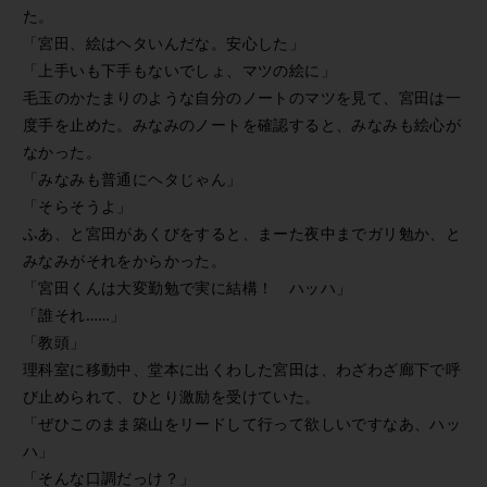
た。
「宮田、絵はヘタいんだな。安心した」
「上手いも下手もないでしょ、マツの絵に」
毛玉のかたまりのような自分のノートのマツを見て、宮田は一
度手を止めた。みなみのノートを確認すると、みなみも絵心が
なかった。
「みなみも普通にヘタじゃん」
「そらそうよ」
ふあ、と宮田があくびをすると、まーた夜中までガリ勉か、と
みなみがそれをからかった。
「宮田くんは大変勤勉で実に結構！ ハッハ」
「誰それ……」
「教頭」
理科室に移動中、堂本に出くわした宮田は、わざわざ廊下で呼
び止められて、ひとり激励を受けていた。
「ぜひこのまま築山をリードして行って欲しいですなあ、ハッ
ハ」
「そんな口調だっけ？」