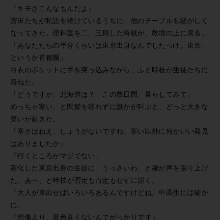
「キモさこんなもんだよ」
宮田たちが私語を続けているうちに、他のテーブルも騒がしく
なってきた。理科室を二、三周した時枝が、教壇の上に戻る。
「あなたたちの半分くらいは東京出身なんでしたっけ。東京、
というか首都圏」
白衣のポケットに手を突っ込みながら、ふと時枝が生徒たちに
尋ねた。
「どうですか、北海道は？ この数日間、暮らしてみて」
めっちゃ寒い、と間髪を容れずに誰かが叫ぶと、どっと大きな
笑いが起きた。
「寒さはねえ、しょうがないですね。寒い以外に何かいい発見
はありましたか」
「行くところがマジでない」
茶化した東京出身の生徒に、うっさいわ、と馨が声を張り上げ
た。あー、と時枝が否定も肯定もせずに頷く。
「大人が車出せばいろいろあるんですけどね。中高生には確か
に」
「想像より、景色良くないんでがっかりです」