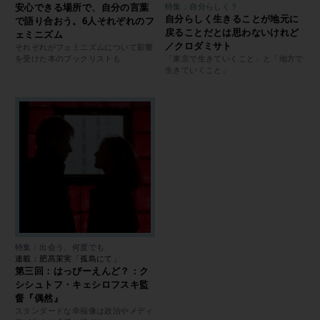
安心できる場所で、自分の言葉
特集：自分らしく？
自分らしく生きることが地元に
で語り合おう。6人それぞれのフ
戻ることだとは思わないけれど
ェミニズム
／クロダミサト
それぞれがフェミニズムについて影響
を受けた本のブックリストも
「東京で生きていくこと」と「地方で
生きていくこと」
特集：出会う、何度でも
連載：肥髙茉実「孤島にて」
第三回：はっぴーえんど？：ク
シシュトフ・キェシロフスキ監
督『偶然』
スタンダードな幸福像は政治やメディ