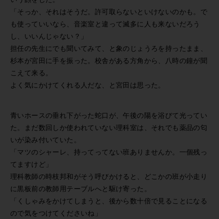
「そっか、それはそうだ。許可取らないといけないのかも。で
も使っていいなら、音楽室と違って滅多に人も来ないだろう
し、いいんじゃない？」
担任の先生にでも聞いてみて、と象のじょうろを持ったまま、
杉本が宮田に手を振った。校舎がある方角から、八時の鐘が聞
こえて来る。
よく気にかけてくれる人だな、と宮田は思った。
青いホースの垂れ下がった蛇口が、午後の陽を浴びて光ってい
た。まだ数回しか使われていない理科室は、それでも薬品の匂
いが染み付いていた。
「マツのシャーレ、持ってってない班ありませんか。一個残っ
てますけど」
理科教師の時枝邦和がそう呼びかけると、どこかの班が小走り
に黒板前の教師用テーブルへと駆け寄った。
「くしゃみをかけてしまうと、後から数十倍で見ることになる
ので気をつけてくださいね」