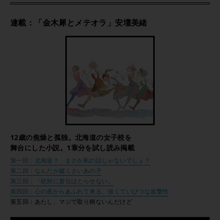
連載：「金木犀とメテオラ」安壇美緒
12歳の焦燥と孤独。北海道の女子校を
舞台にした小説。1章分を試し読み掲載
第一回：北海道？ まさか私の話じゃないでしょ？
第二回：なんだか噓くさいあの子
第三回：「絶対に首位はとらせない」
第四回：心の底からあふれて来る、強くていびつな攻撃性
第五回：あたし、マジで取り柄ないんだけど