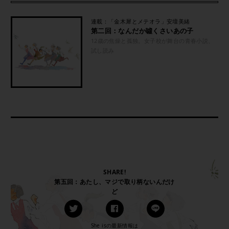
連載：「金木犀とメテオラ」安壇美緒
第二回：なんだか噓くさいあの子
12歳の焦燥と孤独。女子校が舞台の青春小説、
試し読み
SHARE!
第五回：あたし、マジで取り柄ないんだけ
ど
She isの最新情報は