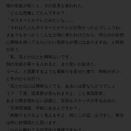
他の生徒が呟くと、その意見も拾われた。
「どんな想像してたんですか？」
「ポスターとかテレビみたいな……」
「それはたぶんポスターとかテレビが良かったんでしょうね」
まあでもせっかくこんな土地に来たわけだから、何らかの自然
に興味を持ってもらいたい気持ちが僕にはありますね、と時枝
が言う。
「私、花とか山とか興味ないです」
別の生徒が茶々を入れると、また笑いが起きた。
うーん、と思案するような素振りを見せた後で、時枝がポン、
と手のひらを打つ。
「花とか山には興味なくても、あるいは星ならどうでしょ
う？ 丁度、流星群が見られますよ。こと座流星群」
あまり聞き慣れない話題に、宮田もスケッチの手を止めた。
「天体望遠鏡、学校にあるんですか？」
「肉眼でも十分よく見えますよ。特にこの辺、山ですし。寮生
は特に好環境だと思います」
「山から離れてる自宅生は無理ですか？」