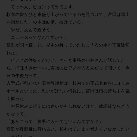
「てっぺん、ピョンって出てます」
杉本の髪がひと束盛り上がっているのを見つけて、宮田は頭上
を指差した。杉本は結構、抜けている。
「やだ、あとで直そう」
「ニュースってなんですか？」
宮田が聞き直すと、杉本の持っていたじょうろの水が丁度途切
れた。
「ピアノの件なんだけど。さっき事務の小林さんと話してた
ら、ほほえみホールに寄贈のピアノが入るんだって聞いて。今
日の午後だって」
入学式が行われた旧宣教師館は、校内での正式名称をほほえみ
ホールといった。思いがけない情報に、宮田は鞄の持ち手を強
く握った。
「お昼休みに行くには遠いかもしれないけど、放課後ならどう
かなって」
「あそこって、勝手に入ってもいいんですか？」
宮田が真面目に尋ねると、杉本はそこまで考えていなかったと
いう顔をした。