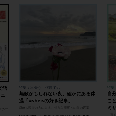
で語
特集：出会う、何度でも
特集
無敵かもしれない夜、確かにある体
自
ミニ
温「#sheisの好き記事」
こ
ミ
She is読者の方による、好きな記事への愛の言葉
本のブ
「東