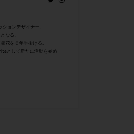
ァッションデザイナー。
味となる。
梨凛花を６年手掛ける。
aritaとして新たに活動を始め