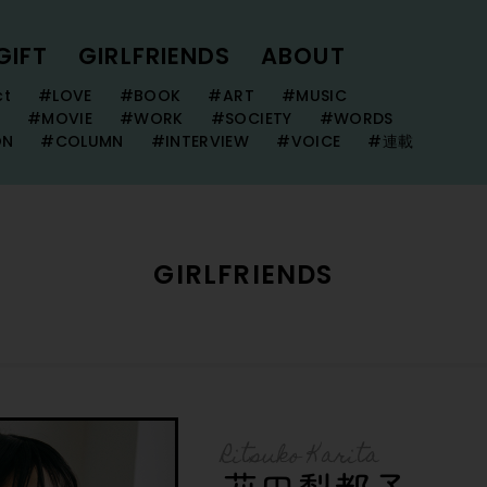
GIFT
GIRLFRIENDS
ABOUT
ct
#LOVE
#BOOK
#ART
#MUSIC
#MOVIE
#WORK
#SOCIETY
#WORDS
ON
#COLUMN
#INTERVIEW
#VOICE
#連載
GIRLFRIENDS
Ritsuko Karita