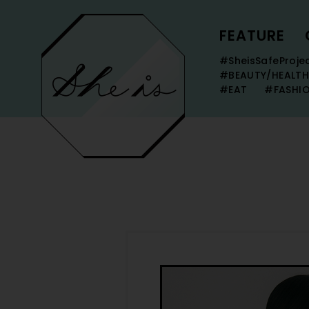
FEATURE
#SheisSafeProje
#BEAUTY/HEALTH
#EAT
#FASHI