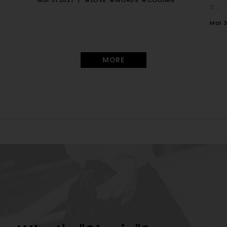
Mar 31.2021
#LOVE
#WORDS
#COLUMN
と」
Mar 3
MORE
子