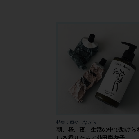
特集：癒やしながら
朝、昼、夜。生活の中で助けら
いる香りたち／苅田梨都子