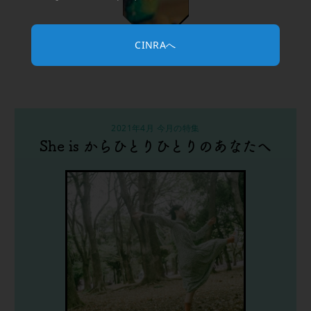
CINRAへ
生物群
2021年4月 今月の特集
She is からひとりひとりのあなたへ