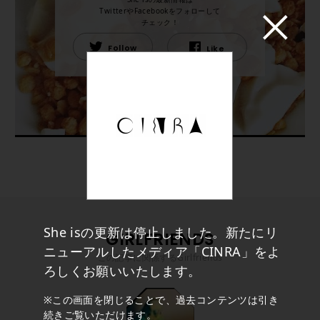
TwitterやFacebookをフォローして
チェック！
Follow
Like
She isの更新は停止しました。新たにリ
GIRLFRIENDS
ニューアルしたメディア「CINRA」をよ
この記事に関係するGirlfriends
ろしくお願いいたします。
※この画面を閉じることで、過去コンテンツは引き
続きご覧いただけます。