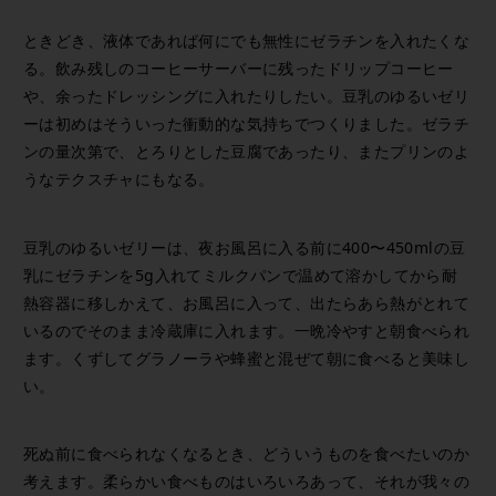
ときどき、液体であれば何にでも無性にゼラチンを入れたくな
る。飲み残しのコーヒーサーバーに残ったドリップコーヒー
や、余ったドレッシングに入れたりしたい。豆乳のゆるいゼリ
ーは初めはそういった衝動的な気持ちでつくりました。ゼラチ
ンの量次第で、とろりとした豆腐であったり、またプリンのよ
うなテクスチャにもなる。
豆乳のゆるいゼリーは、夜お風呂に入る前に400〜450mlの豆
乳にゼラチンを5g入れてミルクパンで温めて溶かしてから耐
熱容器に移しかえて、お風呂に入って、出たらあら熱がとれて
いるのでそのまま冷蔵庫に入れます。一晩冷やすと朝食べられ
ます。くずしてグラノーラや蜂蜜と混ぜて朝に食べると美味し
い。
死ぬ前に食べられなくなるとき、どういうものを食べたいのか
考えます。柔らかい食べものはいろいろあって、それが我々の