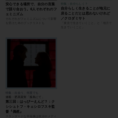
安心できる場所で、自分の言葉
特集：自分らしく？
自分らしく生きることが地元に
で語り合おう。6人それぞれのフ
戻ることだとは思わないけれど
ェミニズム
／クロダミサト
それぞれがフェミニズムについて影響
を受けた本のブックリストも
「東京で生きていくこと」と「地方で
生きていくこと」
特集：出会う、何度でも
連載：肥髙茉実「孤島にて」
第三回：はっぴーえんど？：ク
シシュトフ・キェシロフスキ監
督『偶然』
スタンダードな幸福像は政治やメディ