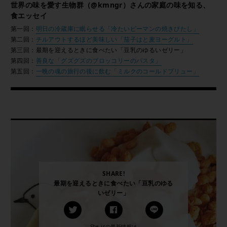
世界の味を愛す生物群（@kmngr）さんの家庭の味を知る、
食エッセイ
第一回：
明日の冷蔵庫に眠らせる「冷たいピーマンの焼きびたし」
第二回：
チルアウトするほど美味しい「茄子はと麦ヨーグルト」
第三回：最期を迎えるときに食べたい「豆乳のゆるいゼリー」
第四回：
善良な「グズグズのブロッコリーのパスタ」
第五回：
一晩の魂の旅行の後に飲む「ミルクのコールドブリュー」
SHARE!
最期を迎えるときに食べたい「豆乳のゆる
いゼリー」
She isの最新情報は