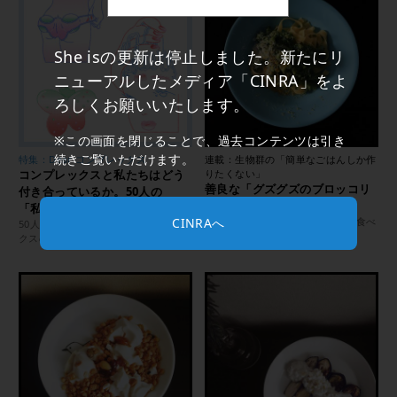
She isの更新は停止しました。新たにリ
ニューアルしたメディア「CINRA」をよ
ろしくお願いいたします。
※この画面を閉じることで、過去コンテンツは引き
続きご覧いただけます。
特集：Dear コンプレックス
連載：生物群の「簡単なごはんしか作
コンプレックスと私たちはどう
りたくない」
善良な「グズグズのブロッコリ
付き合っているか。50人の
ーのパスタ」
「私」の声。
ブロッコリーには茹ですぎた側の食べ
CINRAへ
50人いれば50人異なる。コンプレッ
方がある
クスの向き合い方