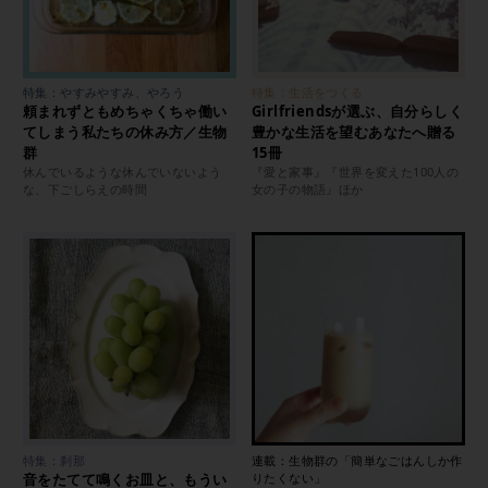
特集：やすみやすみ、やろう
特集：生活をつくる
頼まれずともめちゃくちゃ働い
Girlfriendsが選ぶ、自分らしく
てしまう私たちの休み方／生物
豊かな生活を望むあなたへ贈る
群
15冊
休んでいるような休んでいないよう
『愛と家事』『世界を変えた100人の
な、下ごしらえの時間
女の子の物語』ほか
特集：刹那
連載：生物群の「簡単なごはんしか作
音をたてて鳴くお皿と、もうい
りたくない」