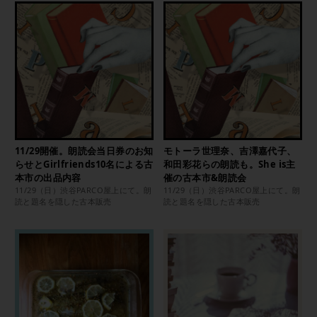
11/29開催。朗読会当日券のお知
モトーラ世理奈、吉澤嘉代子、
らせとGirlfriends10名による古
和田彩花らの朗読も。She is主
本市の出品内容
催の古本市&朗読会
11/29（日）渋谷PARCO屋上にて。朗
11/29（日）渋谷PARCO屋上にて。朗
読と題名を隠した古本販売
読と題名を隠した古本販売