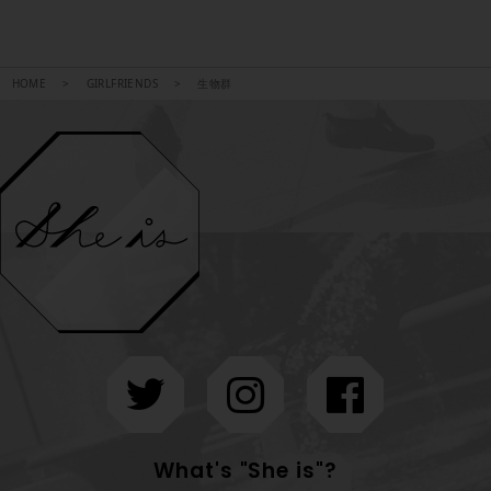
HOME
GIRLFRIENDS
生物群
What's "She is"?