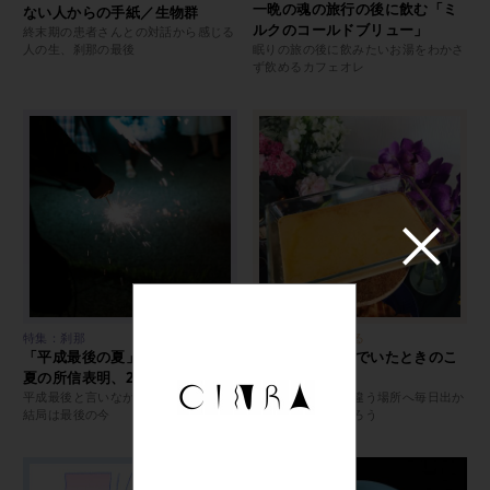
一晩の魂の旅行の後に飲む「ミ
ない人からの手紙／生物群
ルクのコールドブリュー」
終末期の患者さんとの対話から感じる
人の生、刹那の最後
眠りの旅の後に飲みたいお湯をわかさ
ず飲めるカフェオレ
特集：刹那
特集：生活をつくる
「平成最後の夏」だった。この
生活さんと住んでいたときのこ
夏の所信表明、25人による声
と／生物群
平成最後と言いながら、どんな瞬間も
一緒に暮らそう、違う場所へ毎日出か
結局は最後の今
けて同じ場所に帰ろう