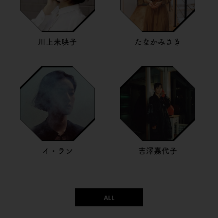
川上未映子
たなかみさき
イ・ラン
吉澤嘉代子
ALL