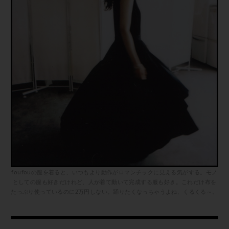
foufouの服を着ると、いつもより動作がロマンチックに見える気がする。モノ
としての服も好きだけれど、人が着て動いて完成する服も好き。これだけ布を
たっぷり使っているのに2万円しない。踊りたくなっちゃうよね、くるくる～。