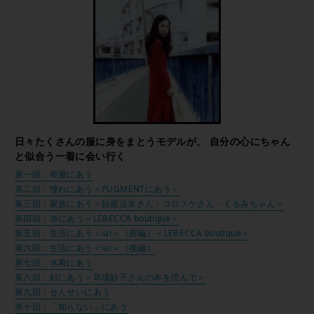
日々たくさんの服に身をまとうモデルが、 自分の心にちゃん
と似合う一着に会い行く
第一回：喪服にあう
第二回：憧れにあう＜PUGMENTにあう＞
第三回：家族にあう＜飴屋法水さん・コロスケさん・くるみちゃん＞
第四回：赤にあう＜LEBECCA boutique＞
第五回：生活にあう＜iai＞（前編）＜LEBECCA boutique＞
第六回：生活にあう＜iai＞（後編）
第七回：水着にあう
第八回：顔にあう＜草場妙子さんの本を読んで＞
第九回：せんせいにあう
第十回：「知らない」にあう