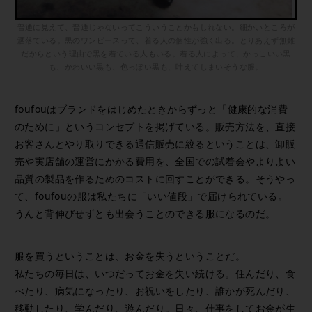
普通に見えて、普通じゃないってこういうことかもしれない。細かいところが
洒落ている。黒のワンピースって、着る人の個性が強く出る。とりあえず無難
だからという理由で黒を着ている人もいる。着る人によって、かっこいい黒
も、かわいい黒も、色っぽい黒も、叶えてしまいそうな服。
foufouはブランドをはじめたときからずっと「健康的な消費
のために」というコンセプトを掲げている。販売方法を、直接
お客さんとやり取りできる通信販売に絞るということは、卸販
売や実店舗の運営にかかる費用を、全国での試着会やよりよい
品質の製品を作るためのコストに回すことができる。そうやっ
て、foufouの服は私たちに「いい値段」で届けられている。
うんと背伸びせずとも出会うことのできる服になるのだ。
服を買うということは、お金を失うということだ。
私たちの毎日は、いつだってお金を失い続ける。住んだり、食
べたり、病気になったり、お祝いをしたり、誰かが死んだり、
移動したり、学んだり、遊んだり。日々、仕事をしてお金が生