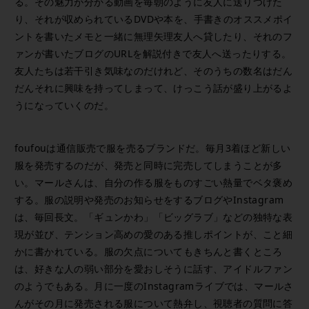
る。その魅力が分かる動画を毎朝のように友人に送りつけた
り、それが収められているDVDや本を、手書きのオススメポイ
ントを書いたメモと一緒に無理矢理友人へ貸したり、それのフ
ァンが書いたブログのURLを解説付きで友人へ送ったりする。
友人たちは若干引き気味なのだけれど、そのうちの数名はだん
だんそれに興味を持ってしまって、けっこう話が盛り上がるよ
うになっていくのだ。
foufouは通信販売で服を売るブランドだ。毎月3着ほど新しい
服を発売するのだが、発売と同時に完売してしまうことが多
い。マールさんは、自分の作る服をものすごい熱量でベタ褒め
する。服の説明や発売のお知らせをするブログやInstagram
は、毎回長文。「ギュンかわ」「ビッグラブ」などの独特な表
現が並び、テンション高めの愛のある推しポイントが、こと細
かに書かれている。服の欠点についてもきちんと書くところ
は、好きな人の弱い部分を愛おしそうに話す、アイドルファン
のようでもある。月に一度のInstagramライブでは、マールさ
んがその月に発売される服について熱弁し、視聴者の質問に答