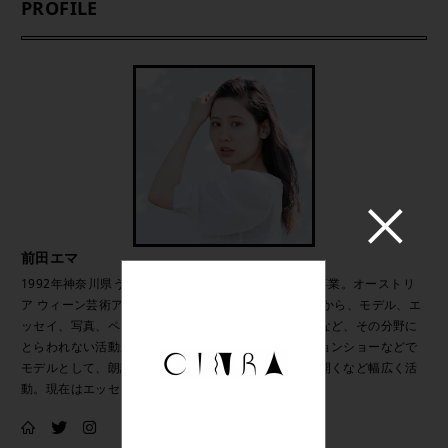
PROFILE
前田エマ
1992年神奈川県うまれ。2015年春、東京造形大学を卒業。オーストリ
ア ウィーン芸術アカデミーに留学経験を持ち、在学中から、モデル、エ
ッセイ、写真、ペインティング、朗読、ナレーションなど、その分野に
とらわれない活動が注目を集める。芸術祭やファッションショーなどで
モデルとして、朗読者として参加、また自身の個展を開くなど幅広く活
動。現在はエッセイの連載を雑誌にて毎号執筆中。