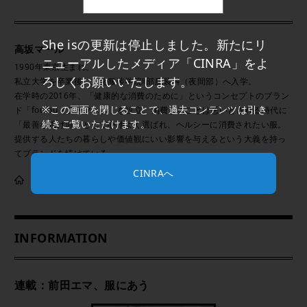
She isの更新は停止しました。新たにリ
高坂マール
ニューアルしたメディア「CINRA」をよ
1990年東京生まれ。
ろしくお願いいたします。
私立大学を卒業後、文化服装学院Ⅱ部服装科（夜間部）へ入学。
在学時の2016年、「健康的な消費のために」というコンセプトのブラン
※この画面を閉じることで、過去コンテンツは引き
ド「foufou（フーフー）」を設立。消費することは悪いとされる時代に
続きご覧いただけます。
「最善な逃げ道」として心地よく選ばれ、ヘルシーに消費されたい服。
提供する人たちの暮らしや価値観にいい影響を与えるという大義を持っ
てブランドを続けている。
CINRAへ
INFORMATION
連載：前田エマ、服にあう