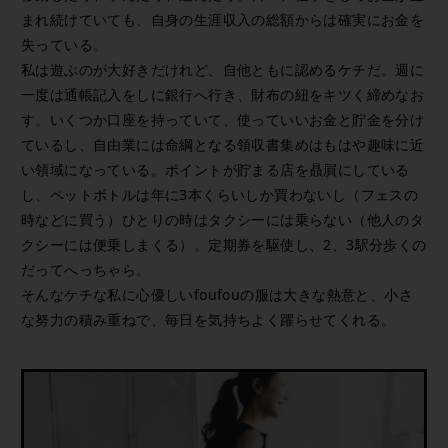
まれ続けていても、自身の生涯収入の総額からは確実にお金を
失っている。
私は遊ぶのが大好きだけれど、自他ともに認めるケチだ。週に
一度は通帳記入をしに銀行へ行き、財布の紐をキツく締めなお
す。いくつか口座を持っていて、使っていいお金と貯金を分け
ているし、自由業には命綱となる領収書集めはもはや趣味に近
い領域になっている。ポイントが貯まる店を贔屓にしている
し、ペットボトルは年に3本くらいしか買わないし（フェスの
時などに買う）ひとりの時はタクシーには乗らない（他人のタ
クシーには便乗しまくる）。定期券を駆使し、2、3駅分歩くの
だってへっちゃら。
そんなケチな私に心優しいfoufouの服は大きな熱意と、小さ
な努力の積み重ねで、毎日を気持ちよく躍らせてくれる。