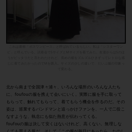
これは通称「ボスワンピース」と呼ばれているらしい。私は「シスターワン
ピ」と呼んでいる。試着会でSサイズとMサイズを着てみた。友達からはSのほ
うがピッタリだと言われたけれど、長めの裾をズルズルひきずってレトロな感
じに着てみたかったのでMを購入。サイズの少しの違いで、だいぶ服の印象っ
て変わる。
北から南まで全国津々浦々、いろんな場所のいろんな人たち
に、foufouの服を携えて会いにいく。実際に服を手に取って
もらって、触れてもらって、着てもらう機会を作るのだ。その
姿は、巡業するバンドマンと追っかけファンを、一人で二役こ
なすような、執念にも似た熱意が伝わってくる。
foufouの服は決して安くはないけれど、高くない。無理しな
くても買える服だ。そして「この服が毎日にあったら、たのし