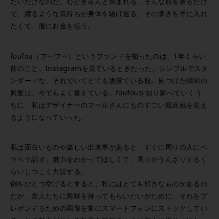
たいだけなのだ。心がぎゅんと掴まれる、そんな服を着るだけ
で、躍るような気持ちが身体を駆け巡る。その儚さを手に入れ
たくて、服にお金を払う。
foufou（フーフー）というブランドを知ったのは、1年くらい
前のこと。Instagramを見ているときだった。シンプルでスタ
ンダードな、それでいてとても洒落ている服。見つけた瞬間の
興奮は、今でもよく覚えている。foufouを知り調べていくう
ちに、私はデザイナーのマールさんにものすごい親近感を覚え
るようになっていった。
私は面白いものや楽しい出来事があると、すぐに周りの人にベ
ラベラ話す。魅力をわかってほしくて、周りがうんざりするく
らいしつこく力説する。
例をひとつ挙げるとすると、私にはとても好きなものがあるの
だが、友人たちに興味を持ってもらいたいがために、それをプ
レゼンするための画像を常にスマートフォンにストックしてい