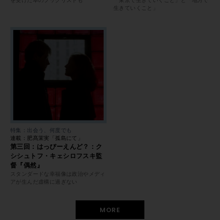
生きていくこと」
特集：出会う、何度でも
連載：肥髙茉実「孤島にて」
第三回：はっぴーえんど？：ク
シシュトフ・キェシロフスキ監
督『偶然』
スタンダードな幸福像は政治やメディ
アが生んだ虚構に過ぎない
MORE