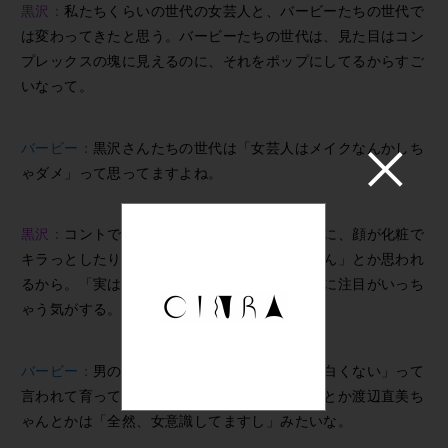
黒沢：
私たちくらいの世代の女芸人と、バービーたちの世代で
は変わってきたと思う。バービーたちの世代は、見た目はコン
プレックスの塊に見えるのに、それをポップにしてるからすご
いなって。
バービー：
黒沢さんたちの世代は「女芸人はメイクなんかしち
ゃダメ」って思ってますよね。
黒沢：
コントで顔をグッと押さえたりしたときに、顔が化粧で
キラっとしたりすると「結構心に余裕あるじゃん」とか思われ
るから。「実は女意識してるんだ」っていう方に注目がいっち
ゃう気がする。
バービー：
男の芸人さんに「女を捨てなきゃ面白くない」って
言われて育ってる世代かもしれないですね。私とか渡辺直美ち
ゃんとかは「全然、女意識してますし」みたいな。