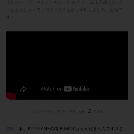
よしのバービーさんとともに、CHAIとチーム未完成に会いた
いとおっしゃってくださったことから実現しました。恐縮で
す！
ニューアルバム『PINK』を
Amazon
で見る
黒沢：
私、RIP SLYMEのDJ FUMIYAさんが好きなんですけど、