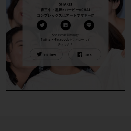
SHARE!
森三中・黒沢×バービー×CHAI
コンプレックスはアートでマネー!?
She isの最新情報は
TwitterやFacebookをフォローして
チェック！
Follow
Like