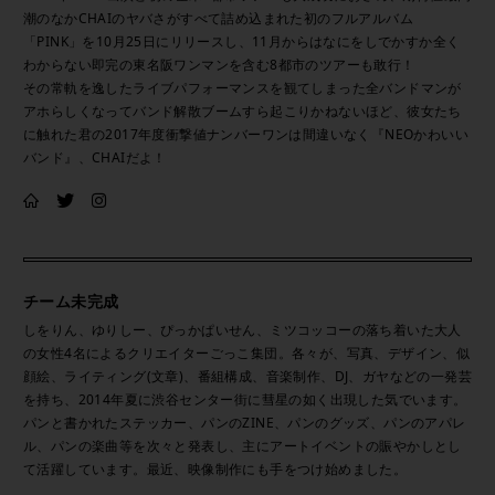
潮のなかCHAIのヤバさがすべて詰め込まれた初のフルアルバム
「PINK」を10月25日にリリースし、11月からはなにをしでかすか全く
わからない即完の東名阪ワンマンを含む8都市のツアーも敢行！
その常軌を逸したライブパフォーマンスを観てしまった全バンドマンが
アホらしくなってバンド解散ブームすら起こりかねないほど、彼女たち
に触れた君の2017年度衝撃値ナンバーワンは間違いなく『NEOかわいい
バンド』、CHAIだよ！
チーム未完成
しをりん、ゆりしー、ぴっかぱいせん、ミツコッコーの落ち着いた大人
の女性4名によるクリエイターごっこ集団。各々が、写真、デザイン、似
顔絵、ライティング(文章)、番組構成、音楽制作、DJ、ガヤなどの一発芸
を持ち、2014年夏に渋谷センター街に彗星の如く出現した気でいます。
パンと書かれたステッカー、パンのZINE、パンのグッズ、パンのアパレ
ル、パンの楽曲等を次々と発表し、主にアートイベントの賑やかしとし
て活躍しています。最近、映像制作にも手をつけ始めました。