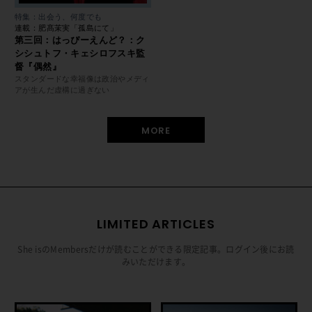
特集：出会う、何度でも
連載：肥髙茉実「孤島にて」
第三回：はっぴーえんど？：ク
シシュトフ・キェシロフスキ監
督『偶然』
スタンダードな幸福像は政治やメディ
アが生んだ虚構に過ぎない
MORE
LIMITED ARTICLES
She isのMembersだけが読むことができる限定記事。ログイン後にお読
みいただけます。