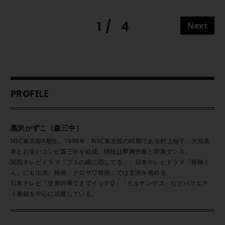
1
4
Next
PROFILE
黒沢かずこ（森三中）
NSC東京校4期生。1998年、NSC東京校の同期である村上知子、大島美
幸とお笑いコンビ森三中を結成。特技は即興作曲と即興ダンス。
関西テレビドラマ「ブスの瞳に恋してる」、日本テレビドラマ「怪物く
ん」にも出演。映画「クロサワ映画」では主演を務める。
日本テレビ「世界の果てまでイッテQ」「ヒルナンデス」などバラエテ
ィ番組を中心に活躍している。