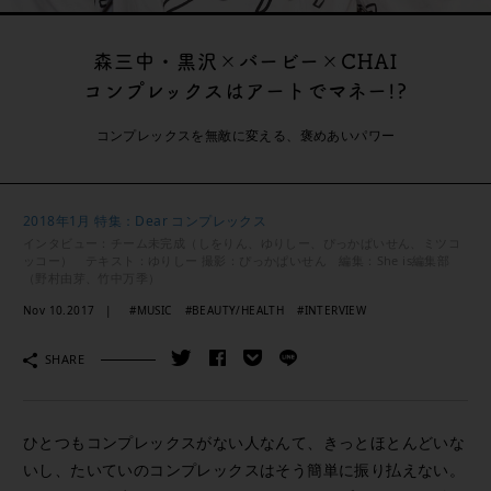
森三中・黒沢×バービー×CHAI
コンプレックスはアートでマネー!?
コンプレックスを無敵に変える、褒めあいパワー
2018年1月 特集：Dear コンプレックス
インタビュー：チーム未完成（しをりん、ゆりしー、ぴっかぱいせん、ミツコ
ッコー） テキスト：ゆりしー 撮影：ぴっかぱいせん 編集：She is編集部
（野村由芽、竹中万季）
Nov 10.2017
#MUSIC
#BEAUTY/HEALTH
#INTERVIEW
SHARE
ひとつもコンプレックスがない人なんて、きっとほとんどいな
いし、たいていのコンプレックスはそう簡単に振り払えない。