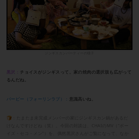
ジンギスカンパーティーの様子
黒沢：
チョイスがジンギスって。家の焼肉の選択肢も広がって
るんだね。
バービー（フォーリンラブ）：
意識高いね。
🍞：たまたま未完成メンバーの家にジンギスカン鍋があるだ
けなんですけどね（笑）。今回の対談は、CHAIのMV（“ボー
イズ・セコ・メン”）を、偶然黒沢さんがご覧になって、なか