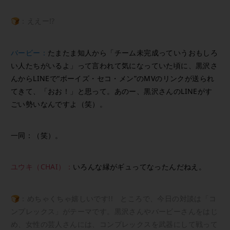
🍞：ええー!?
バービー：
たまたま知人から「チーム未完成っていうおもしろ
い人たちがいるよ」って言われて気になっていた頃に、黒沢さ
んからLINEで“ボーイズ・セコ・メン”のMVのリンクが送られ
てきて、「おお！」と思って。あのー、黒沢さんのLINEがす
ごい勢いなんですよ（笑）。
一同：（笑）。
ユウキ（CHAI）：
いろんな縁がギュってなったんだねえ。
🍞：めちゃくちゃ嬉しいです!! ところで、今日の対談は「コ
ンプレックス」がテーマです。黒沢さんやバービーさんをはじ
め、女性の芸人さんには、コンプレックスを武器にして戦って