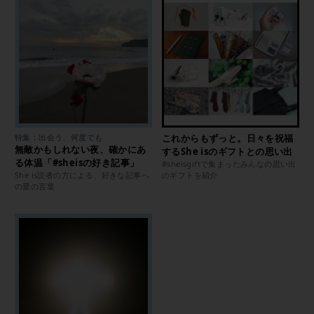
特集：出会う、何度でも
これからもずっと。日々を祝福
無敵かもしれない夜、確かにあ
するShe isのギフトとの思い出
る体温「#sheisの好き記事」
#sheisgiftで集まったみんなの思い出
She is読者の方による、好きな記事へ
のギフトを紹介
の愛の言葉