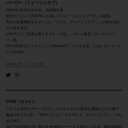
バービー（フォーリンラブ）
1984年1月26日生まれ 北海道出身
相方のハジメと2007年にお笑いコンビ「フォーリンラブ」を結成。
男女の恋愛模様をネタにした「イエス、フォーリンラブ！」の決め台詞
で人気を得る。
日本テレビ『世界の果てまでイッテQ!』、テレビ朝日『ロンドンハー
ツ』他、
2016年4月よりスタートしたAbemaTV「スリルな夜」にはレギュラーと
して出演中。
AbemaTV「スリルな夜」
CHAI（ちゃい）
ミラクル双子のマナ・カナに、ユウキとユナの男前な最強のリズム隊で
編成された4人組、『NEO - ニュー・エキサイト・オンナバンド』、それ
がCHAI。
2017年SXSW出演と初の全米8都市ツアーも大成功におさめ、期待値最高