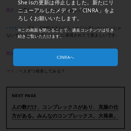
She isの更新は停止しました。新たにリ
ニューアルしたメディア「CINRA」をよ
黒沢：
直美ちゃんも、バービーもおしゃれだよね。
ろしくお願いいたします。
バービー：
でも、CHAIはさらにニュージェネレーションじゃ
※この画面を閉じることで、過去コンテンツは引き
ないですか。よりストレートに表現されてて羨ましいです。
続きご覧いただけます。
黒沢：
みんなはどんなコンプレックスがあるの？
CINRAへ
マナ：
一人ずつ発表してみる？
NEXT PAGE
人の数だけ、コンプレックスがあり、克服の仕
方がある。みんなのコンプレックス、大発表。