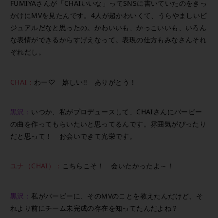
FUMIYAさんが「CHAIいいな」ってSNSに書いていたのをきっ
かけにMVを見たんです。4人が超かわいくて、うらやましいビ
ジュアルだなと思ったの。かわいいも、かっこいいも、いろん
な表情ができるからすげえなって。表現の仕方もみなさんそれ
ぞれだし。
CHAI：
わー♡ 嬉しい!! ありがとう！
黒沢：
いつか、私がプロデュースして、CHAIさんにバービー
の曲を作ってもらいたいと思ってるんです。雰囲気がぴったり
だと思って！ お会いできて光栄です。
ユナ（CHAI）：
こちらこそ！ 会いたかったよ～！
黒沢：
私がバービーに、そのMVのことを教えたんだけど、そ
れより前にチーム未完成の存在を知ってたんだよね？