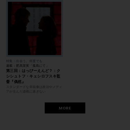
特集：出会う、何度でも
連載：肥髙茉実「孤島にて」
第三回：はっぴーえんど？：ク
シシュトフ・キェシロフスキ監
督『偶然』
スタンダードな幸福像は政治やメディ
アが生んだ虚構に過ぎない
MORE