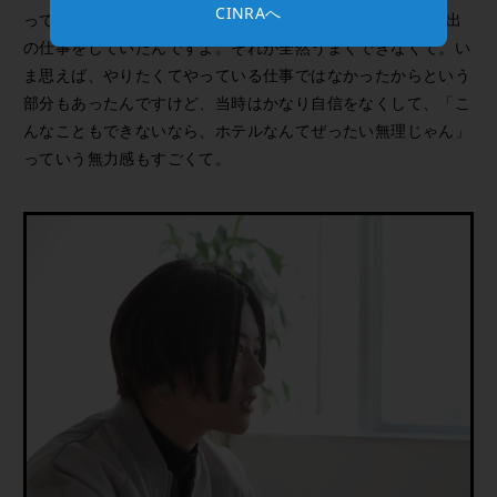
CINRAへ
って、貿易関係の仕事をしているOBの手伝いでおむつの輸出
の仕事をしていたんですよ。それが全然うまくできなくて。い
ま思えば、やりたくてやっている仕事ではなかったからという
部分もあったんですけど、当時はかなり自信をなくして、「こ
んなこともできないなら、ホテルなんてぜったい無理じゃん」
っていう無力感もすごくて。