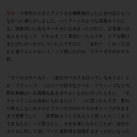
龍崎：
小学生のときにアメリカを横断旅行したときの話ともつ
ながった感じがしました。ハイアットのような高級ホテルに
も、道路沿いにあるモーテルにも泊まったけれど、正直違いは
あんまりなくて、どれもすごく退屈だったんです。ドアを開け
るたびにがっかりしていたんですけど、「あれ？ これってほ
かと違うんじゃない？」って感じたのが、ラスベガスのホテル
群。
「サーカスサーカス」（連日サーカスを行っているホテル）と
か「フラミンゴ」（カジノや巨大なプール、フラミンゴなどの
野生動物がいる庭園もあるホテル）とかに行ったときに、「ホ
テルってこんな自由になれるんだ！」って思ったんです。変わ
り映えしないホテルとラスベガスのホテルのギャップが大きす
ぎて衝撃でした。「世界観をつくり込もうと思ったらここまで
できるんだ」って思えたし、それを感じられたことが、自分が
ホテルに対して感じていた違和感を認識するきっかけになった