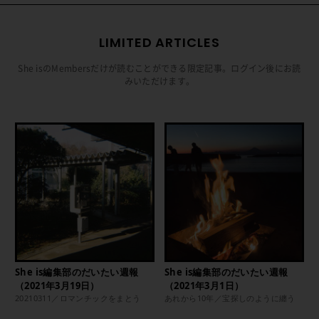
LIMITED ARTICLES
She isのMembersだけが読むことができる限定記事。ログイン後にお読
みいただけます。
She is編集部のだいたい週報
She is編集部のだいたい週報
（2021年3月19日）
（2021年3月1日）
20210311／ロマンチックをまとう
あれから10年／宝探しのように纏う