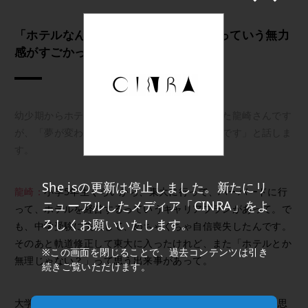
「ホテルなんてぜったい無理じゃん」っていう無力
感がすごかった。
幼少期からホテルに対する強い思いを持っていた龍崎さんです
が、「夢が変わったタイミングが何度かあるんです」と話しま
す。
She isの更新は停止しました。新たにリ
龍崎：
小学5年生くらいから、東大に行って、ハーバードに行
ニューアルしたメディア「CINRA」をよ
って、ホテルを経営するっていうキャリアプランがあって。で
ろしくお願いいたします。
も、中学受験に失敗して、めちゃくちゃ自信喪失したんです。
そのあと軌道修正して東大に入ったけれど、また「ホテルとか
※この画面を閉じることで、過去コンテンツは引き
無理じゃない？」って思う出来事があって。
続きご覧いただけます。
大学1年生のとき、起業のためのビジネス経験を積みたいと思