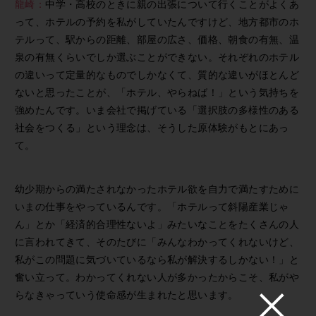
龍崎：
中学・高校のときに親の出張について行くことがよくあ
って、ホテルの予約を私がしていたんですけど、地方都市のホ
テルって、駅からの距離、部屋の広さ、価格、朝食の有無、温
泉の有無くらいでしか選ぶことができない。それぞれのホテル
の違いって定量的なものでしかなくて、質的な違いがほとんど
ないと思ったことが、「ホテル、やらねば！」という気持ちを
強めたんです。いま会社で掲げている「選択肢の多様性のある
社会をつくる」という理念は、そうした原体験がもとにあっ
て。
幼少期からの満たされなかったホテル欲を自力で満たすために
いまの仕事をやっているんです。「ホテルって斜陽産業じゃ
ん」とか「経済的合理性ないよ」みたいなことをたくさんの人
に言われてきて、そのたびに「みんなわかってくれないけど、
私がこの問題に気づいているなら私が解決するしかない！」と
奮い立って。わかってくれない人が多かったからこそ、私がや
らなきゃっていう使命感が生まれたと思います。