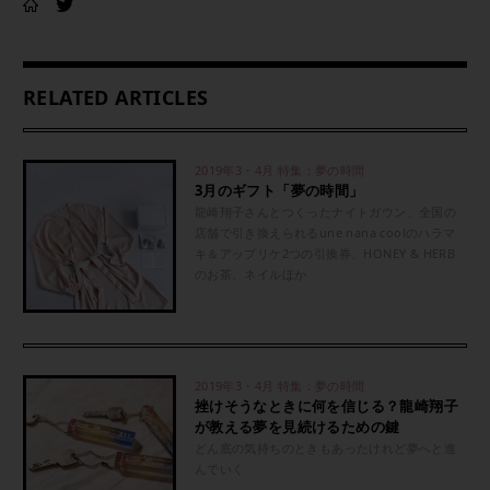
RELATED ARTICLES
2019年3・4月 特集：夢の時間
3月のギフト「夢の時間」
龍崎翔子さんとつくったナイトガウン、全国の
店舗で引き換えられるune nana coolのハラマ
キ＆アップリケ2つの引換券、HONEY & HERB
のお茶、ネイルほか
2019年3・4月 特集：夢の時間
挫けそうなときに何を信じる？龍崎翔子
が教える夢を見続けるための鍵
どん底の気持ちのときもあったけれど夢へと進
んでいく