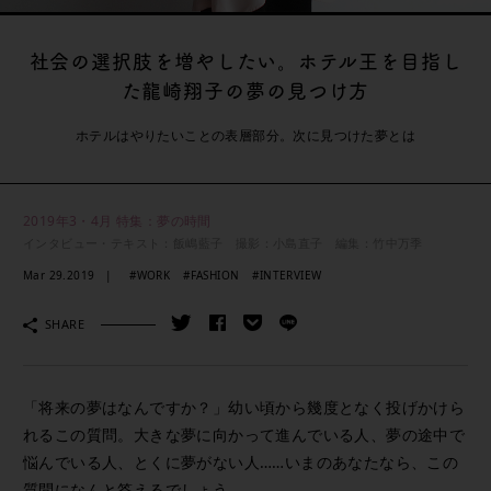
社会の選択肢を増やしたい。ホテル王を目指し
た龍崎翔子の夢の見つけ方
ホテルはやりたいことの表層部分。次に見つけた夢とは
2019年3・4月 特集：夢の時間
インタビュー・テキスト：飯嶋藍子 撮影：小島直子 編集：竹中万季
Mar 29.2019
#WORK
#FASHION
#INTERVIEW
SHARE
「将来の夢はなんですか？」幼い頃から幾度となく投げかけら
れるこの質問。大きな夢に向かって進んでいる人、夢の途中で
悩んでいる人、とくに夢がない人……いまのあなたなら、この
質問になんと答えるでしょう。