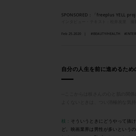
SPONSORED：「freeplus YELL proj
インタビュー・テキスト：松井友里 撮
Feb 25.2020
#BEAUTY/HEALTH
#INTE
自分の人生を前に進めるため
─ここからは枝さんの心と肌の関係
よくないときは、つい消極的な気
枝：
そういうときにどうやって抜
ど。映画業界は男性が多いという