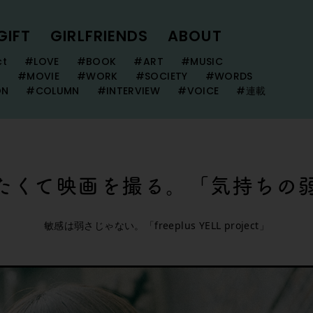
GIFT
GIRLFRIENDS
ABOUT
ct
#LOVE
#BOOK
#ART
#MUSIC
#MOVIE
#WORK
#SOCIETY
#WORDS
ON
#COLUMN
#INTERVIEW
#VOICE
#連載
たくて映画を撮る。「気持ちの
敏感は弱さじゃない。「freeplus YELL project」