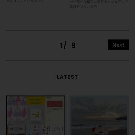
るように」という気持ち
一見幸せな日常に蔓延るカジュアルで
気付きづらい暴力
1
9
Next
LATEST