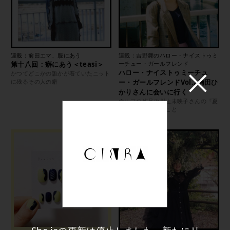
連載：前田エマ、服にあう
連載：吉野舞のハロー・ナイストゥミ
第十八回：癖にあう＜teasi＞
ーチュー・ガールフレンド
ハロー・ナイストゥミーチュ
かつてどこかの誰かが着ていたニット
に残るその人の癖
ー・ガールフレンドVol.2楠田ひ
かりさんに会いに行く
ウルフの作品や川上未映子さんの『夏
物語』から考えたこと