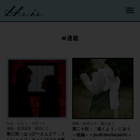
#連載
特集：出会う、何度でも
連載：前田エマ、服にあう
連載：肥髙茉実「孤島にて」
第二十回：「描くよう」にあう
第三回：はっぴーえんど？：ク
～後編～＜yushokobayashi＞
シシュトフ・キェシロフスキ監