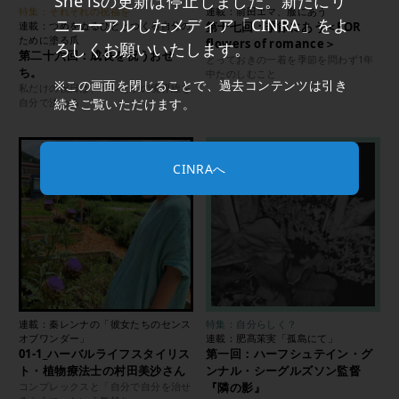
She isの更新は停止しました。新たにリ
特集：それぞれの祝福を
連載：前田エマ、服にあう
ニューアルしたメディア「CINRA」をよ
連載：つめをぬるひととつくる自分の
第十七回：季節にあう＜FOR
ために塗る爪
flowers of romance＞
ろしくお願いいたします。
第二十六回：成長を祝うおせ
とっておきの一着を季節を問わず1年
ち。
中たのしむこと
※この画面を閉じることで、過去コンテンツは引き
私だけの祝日は、ハレとケの境界線を
続きご覧いただけます。
自分で決める
CINRAへ
連載：秦レンナの「彼女たちのセンス
特集：自分らしく？
オブワンダー」
連載：肥髙茉実「孤島にて」
01-1_ハーバルライフスタイリス
第一回：ハーフシュテイン・グ
ト・植物療法士の村田美沙さん
ンナル・シーグルズソン監督
コンプレックスと「自分で自分を治せ
『隣の影』