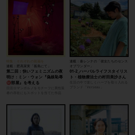
特集：それぞれの祝福を
連載：秦レンナの「彼女たちのセンス
連載：肥髙茉実「孤島にて」
オブワンダー」
第二回：快いフェミニズムの夜
01-2_ハーバルライフスタイリス
明け：ミン・ウォン『偽娘恥辱
ト・植物療法士の村田美沙さん
㊙︎部屋』を考える
生活の中で楽しくハーブを取り入れる
ブランド「Verseau」
日活ロマンポルノをモチーフに異性装
者の存在にもスポットを当てた作品