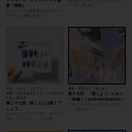
家にあった古着と、とても大切なTシ
督『偶然』
ャツで、服を作る
スタンダードな幸福像は政治やメディ
アが生んだ虚構に過ぎない
特集：出会う、何度でも
連載：前田エマ、服にあう
連載：つめをぬるひととつくる自分の
第十九回：「描くよう」にあう
ために塗る爪
～前編～＜yushokobayashi＞
第二十七回：続く人とは続くで
「ただ、かわいいものを作っていた
しょう。
い」と彼は言う
あのカフェのブログで見た「続く人と
は続くでしょう！」という言葉