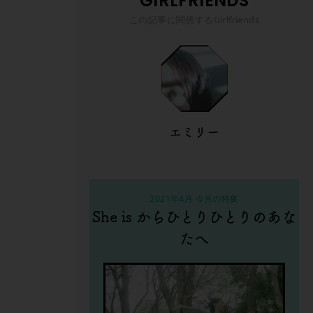
GIRLFRIENDS
この記事に関係するGirlfriends
エミリー
2021年4月 今月の特集
She is からひとりひとりのあな
たへ