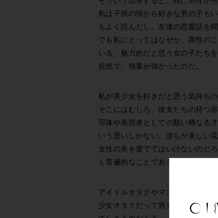
そういう話をすると、特に男性から
私は子供の頃から好きな男の子も
もよく読んだし、友達の恋愛話を
でも私にとってはなぜか、異性の
いる、魅力的だと思う女の子たち
自然で、熱量が強かったのだ。
私が美少女を好きだと思う気持ち
そこにはむしろ、彼女たちの持つ
写体や表現者としての類い稀なる
いう思いしかない。誰もが美しい
女性の美を愛でてはいけないのだ
く普遍的なことであるはずなのに
アイドルオタクやマンガオタク、
少女オタクだって男女ともに存在