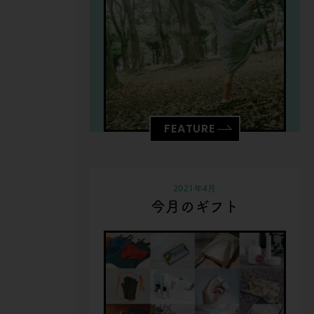
FEATURE
2021年4月
今月のギフト