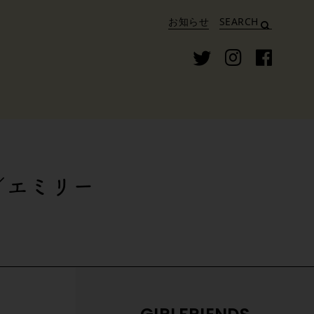
お知らせ
SEARCH
／エミリー