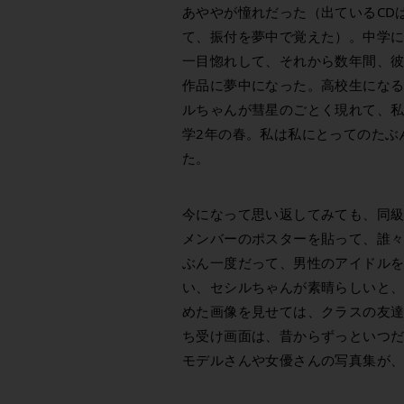
あややが憧れだった（出ているCD
て、振付を夢中で覚えた）。中学に
一目惚れして、それから数年間、
作品に夢中になった。高校生になると
ルちゃんが彗星のごとく現れて、
学2年の春。私は私にとってのたぶ
た。
今になって思い返してみても、同
メンバーのポスターを貼って、誰
ぶん一度だって、男性のアイドル
い、セシルちゃんが素晴らしいと
めた画像を見せては、クラスの友
ち受け画面は、昔からずっといつ
モデルさんや女優さんの写真集が