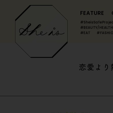
FEATURE
#SheisSafeProje
#BEAUTY/HEALTH
#EAT
#FASHI
恋愛より