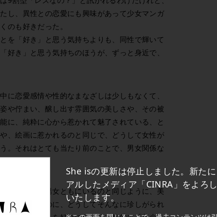
は9割型「レズなの？」と訊かれるわけだけれど、
いたし、異性との恋愛にも興味があって少女マンガ
聞くのも好きだった。
ことを「好き」と思う気持ちよりも、同性で輝いて
を「好き」と思う気持ちのほうが、ずっと身近で、
の中に恋愛感情や性的なまなざしは少しもなくて、
容姿や佇まい、醸し出す雰囲気の美しさや、その被
才能に、純粋に心から惹かれて魅了されている、と
花や、絵画に惹かれるのと同じで、どうして女性が
ろう。それはとても当たり前のことで、男女関係な
。
She isの更新は停止しました。新た
アルしたメディア「CINRA」をよろ
アニメオタクが男女ともにいるのと同じように、美
いたします。
しているはずなのに、どうしてそんなに珍しがられ
※この画面を閉じることで、過去コンテンツは