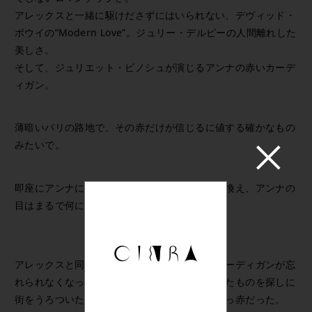
アレックスと一緒に駆けださずにはいられない、デヴィッド・
ボウイの“Modern Love”。ジュリー・デルピーの人間離れした
美しさ。
そして、ジュリエット・ビノシュが演じるアンナの赤いカーデ
ィガン。
薄暗いパリの路地で、その赤だけが信じるに値する確かなもの
みたいで。
即座にアンナに心を奪われるアレックスに引き換え、アンナの
目はまるで何にも関心がないように見えた。
アレックスと同じように、アンナの真っ赤なカーディガンが忘
れられなくなったわたしは、その特別な服に似たものを探しに
街をうろついた。普通の赤じゃない。かなり真っ赤だった。