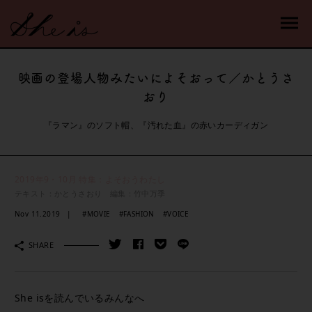
映画の登場人物みたいによそおって／かとうさ
おり
『ラマン』のソフト帽、『汚れた血』の赤いカーディガン
2019年9・10月 特集：よそおうわたし
テキスト：かとうさおり 編集：竹中万季
Nov 11.2019
#MOVIE
#FASHION
#VOICE
SHARE
She isを読んでいるみんなへ