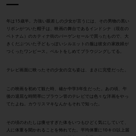
年は15歳半。力強い眼差しの少女が言うには、その男物の黒い
リボンがついた帽子は、映画の舞台であるインドシナ（現在の
ベトナム）のカティナ街のバーゲンセールで買ったもので、大
きくだぶついた子どもっぽいシルエットの服は彼女の家政婦が
つくったワンピース。ベルトをしめてブラウジングしてる。
テレビ画面に映ったその少女の立ち姿は、まさに完璧だった。
この映画を初めて観た時、確か中学3年生だった。あの頃、午
後の退屈な時間帯にブラウン管のテレビでは色々な洋画をやっ
てたよね。カウリスマキなんかもそれで知った。
その頃のわたしは痩せすぎた体をいつもひどく気にしていて、
人に体重を聞かれることを怖れてた。平均体重に10キロ以上届