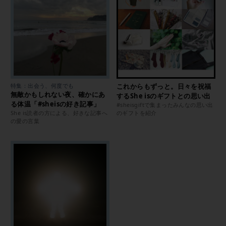
特集：出会う、何度でも
これからもずっと。日々を祝福
無敵かもしれない夜、確かにあ
するShe isのギフトとの思い出
る体温「#sheisの好き記事」
#sheisgiftで集まったみんなの思い出
She is読者の方による、好きな記事へ
のギフトを紹介
の愛の言葉