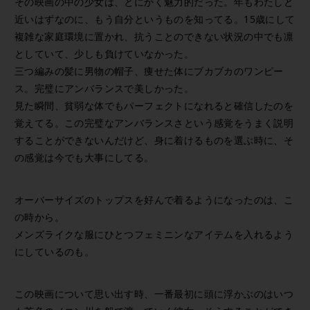
その映画の中の少女は、とにかく魅力的だった。年もわたしと
近いはずなのに、もう自分というものを知ってる。15歳にして
複雑な家庭環境に置かれ、抗うことのできない状況の中でも凛
としていて、少しも負けていなかった。
三つ編みの髪に男物の帽子、痩せた体にブカブカのワンピー
ス。完璧にアンバランスで美しかった。
見た瞬間、貧弱な体でもパーフェクトになれると確信したのを
覚えてる。この完璧なアンバランスさという感覚をうまく説明
することができないんだけど、身に着けるものを選ぶ時に、そ
の感覚は今でも大事にしてる。
オーバーサイズのトップスを好んで着るようになったのは、こ
の時から。
メンズライクな服にひとつフェミニンなアイテムを入れるよう
にしているのも。
この映画について思い出す時、一番最初に頭に浮かぶのはいつ