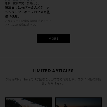
連載：肥髙茉実「孤島にて」
第三回：はっぴーえんど？：ク
シシュトフ・キェシロフスキ監
督『偶然』
スタンダードな幸福像は政治やメディ
アが生んだ虚構に過ぎない
MORE
LIMITED ARTICLES
She isのMembersだけが読むことができる限定記事。ログイン後にお読
みいただけます。