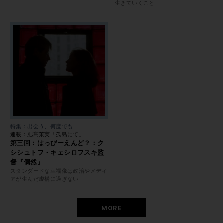
生きていくこと」
特集：出会う、何度でも
連載：肥髙茉実「孤島にて」
第三回：はっぴーえんど？：ク
シシュトフ・キェシロフスキ監
督『偶然』
スタンダードな幸福像は政治やメディ
アが生んだ虚構に過ぎない
MORE