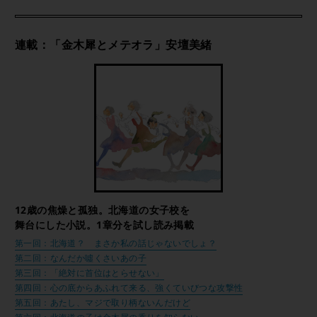
連載：「金木犀とメテオラ」安壇美緒
12歳の焦燥と孤独。北海道の女子校を
舞台にした小説。1章分を試し読み掲載
第一回：北海道？ まさか私の話じゃないでしょ？
第二回：なんだか噓くさいあの子
第三回：「絶対に首位はとらせない」
第四回：心の底からあふれて来る、強くていびつな攻撃性
第五回：あたし、マジで取り柄ないんだけど