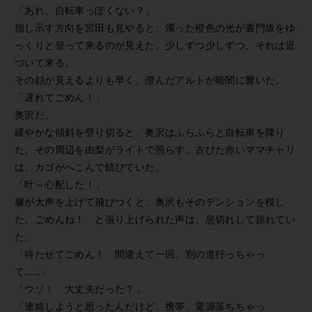
「あれ、自転車っぽくない？」
指し示す方向を宮田も見やると、濁った橙色の光が裏門坂をゆ
っくりと登って来るのが見えた。少しずつ少しずつ、それは近
づいて来る。
その顔が見えるよりも早く、澄んだアルトが暗闇に響いた。
「遅れてごめん！」
奥沢だ。
緩やかな傾斜を登り切ると、奥沢はふらふらと自転車を降り
た。その周辺を由梨がライトで照らす。古びた赤いママチャリ
は、カゴがへこんで錆びていた。
「叶～心配した！」
馨が大声を上げて飛びつくと、奥沢もそのテンションを模し
た。ごめんね！ と張り上げられた声は、息切れして掠れてい
た。
「待たせてごめん！ 間違えて一回、別の道行っちゃっ
て……」
「ウソ！ 大丈夫だった？」
「連絡しようと思ったんだけど、携帯、電源落ちちゃっ