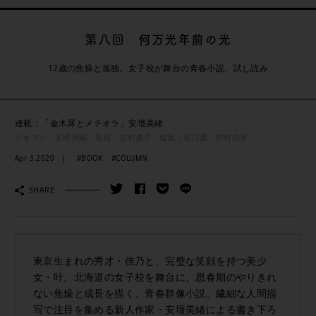
第八回 何万光年前の光
12歳の焦燥と孤独。女子校が舞台の青春小説、試し読み
連載：「金木犀とメテオラ」安壇美緒
テキスト：安壇美緒 装画：志村貴子 編集：谷口愛、野村由芽
Apr 3.2020
#BOOK
#COLUMN
SHARE
東京生まれの秀才・佳乃と、完璧な笑顔を持つ美少
女・叶。北海道の女子校を舞台に、思春期のやりきれ
ない焦燥と成長を描く、青春群像小説。繊細な人間描
写で注目を集める新人作家・安壇美緒による書き下ろ