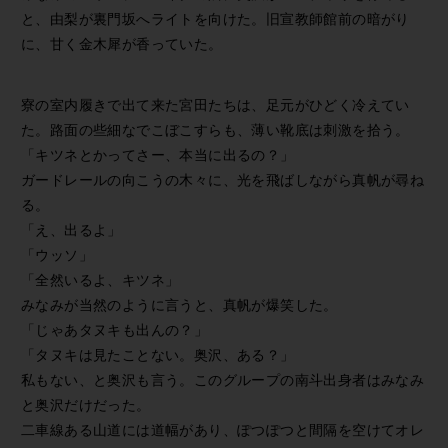
と、由梨が裏門坂へライトを向けた。旧宣教師館前の暗がり
に、甘く金木犀が香っていた。
寮の室内履きで出て来た宮田たちは、足元がひどく冷えてい
た。路面の些細なでこぼこすらも、薄い靴底は刺激を拾う。
「キツネとかってさー、本当に出るの？」
ガードレールの向こうの木々に、光を飛ばしながら真帆が尋ね
る。
「え、出るよ」
「ウッソ」
「全然いるよ、キツネ」
みなみが当然のように言うと、真帆が爆笑した。
「じゃあタヌキも出んの？」
「タヌキは見たことない。奥沢、ある？」
私もない、と奥沢も言う。このグループの南斗出身者はみなみ
と奥沢だけだった。
二車線ある山道には道幅があり、ぽつぽつと間隔を空けてオレ