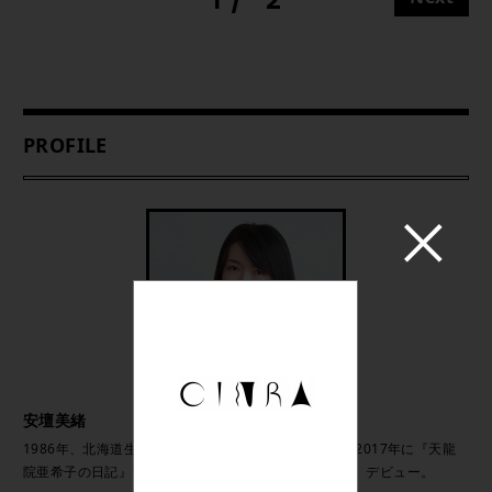
PROFILE
安壇美緒
1986年、北海道生まれ。早稲田大学第二文学部卒業。2017年に『天龍
院亜希子の日記』で第30回小説すばる新人賞を受賞し、デビュー。