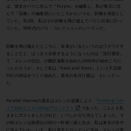
は、彼女がパリに住んで『Purple』を編集し、私が東京に住
んで『花椿』の編集部にいたころからいつも、距離を前提とし
ていた。年2回、私はその距離を飛び越えてパリに出張に行っ
ていた。90年代のパリ・コレクションのシーズンだ。
距離を飛び越えたところに、友達がいるというのはワクワクす
ることだと、はっきり自覚するようになったのは『流行通信』
で「エレンの日記」の翻訳連載を始めた2000年の始めごろだ
っただろうか。そして私は『here and there』という不定期
刊行の雑誌をつくり始めた。題名の名付け親は、エレンだっ
た。
Parallel Diariesの題名はエレンの提案により、
Tumblrをつか
って始めた二人のblogプロジェクト
であった。二人とも気
ままにポストをしたけれど、いつしか立ち消えてしまった。そ
の時エレンは南西仏の村の一軒家に娘と住み、私は東京の谷中
に住んでいた。いま、私は息子とロンドンに住み、エレンは変