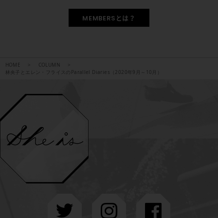
MEMBERSとは？
HOME
COLUMN
林央子とエレン・フライスのParallel Diaries（2020年9月～10月）