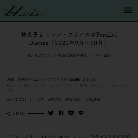
林央子とエレン・フライスのParallel
Diaries（2020年9月～10月）
私たちのすごした季節の感情を映した、並行日記
連載：林央子とエレン・フライスのParallel Diaries
テキスト・撮影：林央子、エレン・フライス 翻訳：金沢みなみ 編集：竹中
万季
Mar 18.2021
#ART
#WORDS
#FASHION
#COLUMN
SHARE
ここと、あそこ。hereとthere。エレン・フライスと私の交流