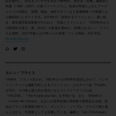
誌を創刊し、現在までに今号を含み14冊制作。資生堂『花椿』編集部に
所属（1988～2001）の後フリーランスに。自身の琴線にふれたアーテ
ィストの活動を、新聞、雑誌、webマガジンなど各種媒体への執筆によ
り継続的にレポートする。2014年の「拡張するファッション」展に続
き、東京都写真美術館で行われた「写真とファッション 1990年代から
の関係性を探る」展（2020）の監修を勤めた。同展にはエレン・フライ
スも招聘。2021年春には10年ぶりの新著『つくる理由』刊行予定。
Parallel Diaries
エレン・フライス
1968年、フランス生まれ。1992年から2000年代初頭にかけて、インデ
ィペンデントな編集方針によるファッション・カルチャー誌『Purple』
を刊行。その後も個人的な視点にもとづくジャーナリズム誌
『HÉLÈNE』『The Purple Journal』を手掛ける。また、1994年の
「L'Hiver de L'Amour」をはじめ世界各国の美術館で展覧会を企画。現
在はフランス南西部の町サン・タントナン・ノーブル・ヴァルで娘と暮
らしながら、写真家としても活躍している。編著に『Les Chroniques