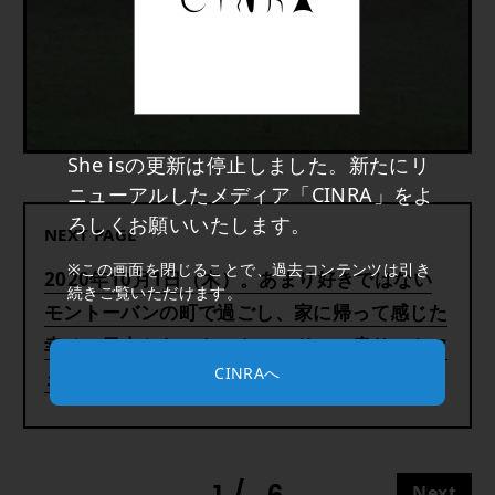
She isの更新は停止しました。新たにリ
ニューアルしたメディア「CINRA」をよ
ろしくお願いいたします。
NEXT PAGE
※この画面を閉じることで、過去コンテンツは引き
2020年10月1日（木）。あまり好きではない
続きご覧いただけます。
モントーバンの町で過ごし、家に帰って感じた
幸せ。日本からいやいやロンドンに戻り、カフ
CINRAへ
ェで感じたここにいられることの幸せ。
Next