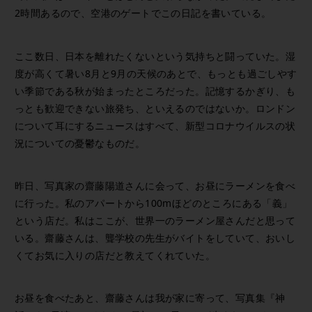
2時間あるので、空港のゲートでこの日記を書いている。
ここ数日、日本を離れたくないという気持ちと闘っていた。湿
度が高くて暑い8月と9月の天候のあとで、もっとも過ごしやす
い季節である秋が始まったところだった。記憶するかぎり、も
っとも歓迎できない旅発ち、といえるのではないか。ロンドン
について耳にするニュースはすべて、新型コロナウイルスの状
況についての憂鬱なものだ。
昨日、写真家の齋藤陽道さんに会って、お昼にラーメンを食べ
に行った。私のアパートから100mほどのところにある「義」
という店だ。私はここが、世界一のラーメン屋さんだと思って
いる。齋藤さんは、聾学校の先生がバイトをしていて、おいし
くてお気に入りの店だと教えてくれていた。
お昼を食べたあと、齋藤さんは我が家に寄って、写真集『神