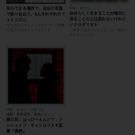
安心できる場所で、自分の言葉
特集：自分らしく？
自分らしく生きることが地元に
で語り合おう。6人それぞれのフ
戻ることだとは思わないけれど
ェミニズム
／クロダミサト
それぞれがフェミニズムについて影響
を受けた本のブックリストも
「東京で生きていくこと」と「地方で
生きていくこと」
特集：出会う、何度でも
連載：肥髙茉実「孤島にて」
第三回：はっぴーえんど？：ク
シシュトフ・キェシロフスキ監
督『偶然』