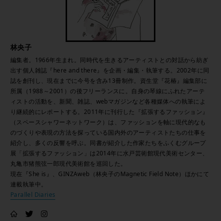
林央子
編集者。1966年生まれ。同時代を生きるアーティストとの対話から紡ぎ
出す個人雑誌『here and there』を企画・編集・執筆する。2002年に同
誌を創刊し、現在までに今号を含み13冊制作。資生堂『花椿』編集部に
所属（1988～2001）の後フリーランスに。自身の琴線にふれたアーテ
ィストの活動を、新聞、雑誌、webマガジンなど各種媒体への執筆によ
り継続的にレポートする。2011年に刊行した『拡張するファッション』
（スペースシャワーネットワーク）は、ファッションを軸に現代的なも
のづくりや表現の方法を探っている国内外のアーティストたちの仕事を
紹介し、多くの反響を呼ぶ。同書が紹介した作家たちをふくむグループ
展「拡張するファッション」は2014年に水戸芸術館現代美術センター、
丸亀市猪熊弦一郎現代美術館を巡回した。
現在『She is』、GINZAweb（林央子のMagnetic Field Note）ほかにて
連載執筆中。
Parallel Diaries