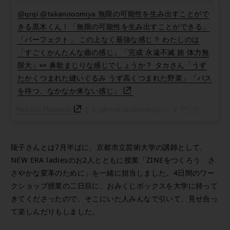
@qrqi @takanooomiya 無限の可能性を生み出すことがで
きる黒木くん！「無限の可能性を生み出すことができる」
「パーフェクト」 この上なく最強な感じ？ わたしのは
「すごくかんたんな曲の感じ」「完成 永遠不滅 旅 体力無
限大」👀 鼻歌まじりな感じでしょうか？ タカさん「うず
たかくつまれた縫いぐるみ うず高くつまれた野菜」「バス
を待つ、なかなか来ない感じ」
Nakako Hayashi
さん(@nakakobooks)がシェアした投稿 -
2
陵子さんとは7月半ばに、京都市立芸術大学の講師として、
NEW ERA ladiesのお2人とともに授業「ZINEをつくろう さ
さやかな変革のために」を一緒に担当しました。4日間のワー
クショップ授業の二日目に、おみくじボックスを大学に持って
きてくださったので、そこにいた人みんなで引いて、見せ合っ
て楽しんだりもしました。