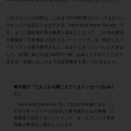
このイベントの内容は、これまでの16年間でつくってきたバッ
クナンバーを読むことができる「here and there library」で
す。そこに現在進行形の要素も加えたくなって、この号の巻頭
で展覧会『三者面談で忘れてるノートブック』をご紹介したア
ーティストの青木陵子さんに、おみくじをつくっていただきま
した。会場に来た人は100円で一枚、おみくじを引くことがで
きます。会場にはこのような説明書きを置いておきました。
青木陵子『とおくから聞こえてくるメッセージおみく
じ』
『here and there vol.13』では2018年春にタケ・ニ
ナガワギャラリーで行われた青木陵子さんの個展「三
者面談で忘れてるノートブック」を、ヒアシンス革命
特集の巻頭でご紹介しています。