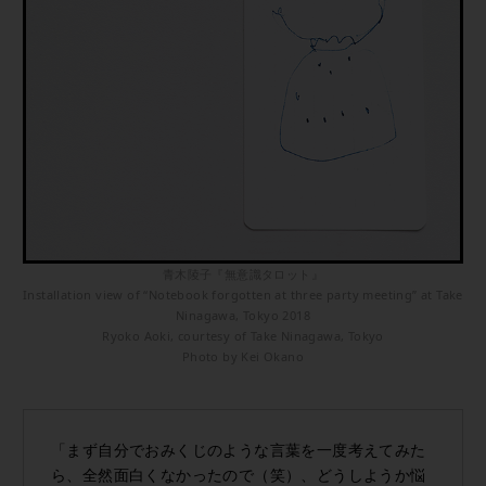
青木陵子『無意識タロット』
Installation view of “Notebook forgotten at three party meeting” at Take
Ninagawa, Tokyo 2018
Ryoko Aoki, courtesy of Take Ninagawa, Tokyo
Photo by Kei Okano
「まず自分でおみくじのような言葉を一度考えてみた
ら、全然面白くなかったので（笑）、どうしようか悩