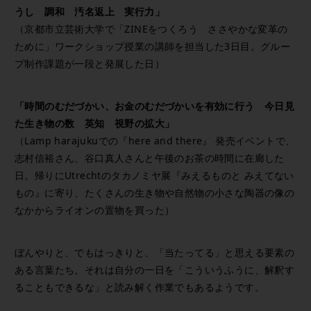
うし 調和 汚名返上 実行力」
（京都市立芸術大学で「ZINEをつくろう ささやかな変革の
ために」ワークショップ授業の講師を担当した3日目。グルー
プ制作課題が一段と発展した日）
「時間のむだづかい、お金のむだづかいを有効に行う 今日見
た生き物の数 英知 視野の拡大」
（Lamp harajukuでの『here and there』 発売イベントで、
志村信裕さん、谷口真人さんと午後のお茶の時間に在廊した
日。帰りにUtrechtのタカノミヤ展『みえるものと みえてない
もの』に寄り、たくさんの生き物や自然物の小さな陶器の像の
なかからライオンの置物を買った）
ぼんやりと、でもはっきりと、「当たってる」と思える要素の
ある言葉たち。それは自分の一日を「こういうふうに、解釈す
ることもできるな」と読み解く作業でもあるようです。