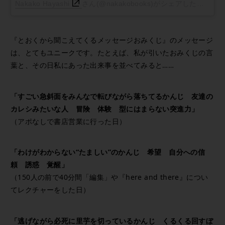
Nakako Hayashi
さん(@nakakobooks)がシェアした投稿 -
2
『とおくから聞こえてくるメッセージおみくじ』のメッセージ
は、とてもユニークです。たとえば、私が引いたおみくじの言
葉と、その日私にあった出来事を並べてみると……
「すごい急斜面をみんなで転びながら落ちてるかんじ 友達の
カレシみたいな人 冒険 体験 型にはまらない突進力」
（アポなしで書店営業に行った日）
「わけがわからない“たましい”のかんじ 希望 自分への信
頼 誘惑 覚醒」
（150人の前で40分間「編集」や『here and there』につい
てレクチャーをした日）
「逃げながら必死に里芋を切っているかんじ くるくる回すぼ