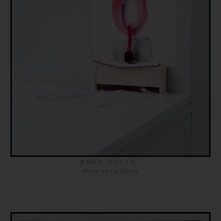
青木陵子『ろうそく台』
Photo by Kei Okano