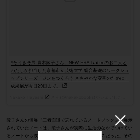
#そうきそ展 青木陵子さん、NEW ERA Ladiesのお二人と
わたしが担当した京都市立芸術大学 総合基礎のワークショ
ップシリーズ「ジンをつくろう ささやかな変革のために」
成果展が今日29日まで。
Nakako Hayashi
さん(@nakakobooks)がシェアした投稿 -
2
陵子さんの個展『三者面談で忘れているノートブック』で展示
されていたノートは、陵子さんが実際に生活のなかでつけてい
るノートから抜粋して展示用に再構成されたものだった。その