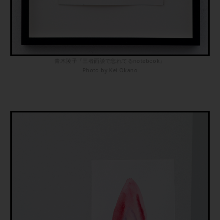
青木陵子『三者面談で忘れてるnotebook』
Photo by Kei Okano