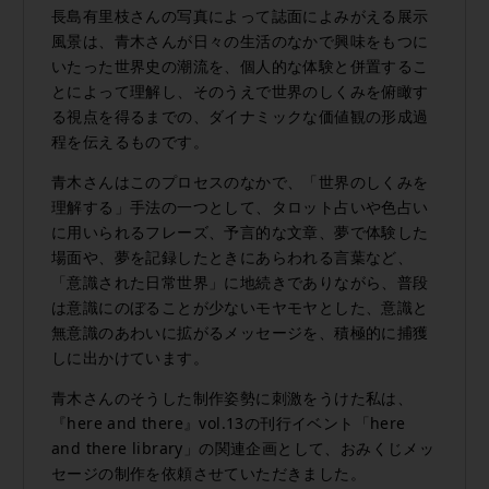
長島有里枝さんの写真によって誌面によみがえる展示
風景は、青木さんが日々の生活のなかで興味をもつに
いたった世界史の潮流を、個人的な体験と併置するこ
とによって理解し、そのうえで世界のしくみを俯瞰す
る視点を得るまでの、ダイナミックな価値観の形成過
程を伝えるものです。
青木さんはこのプロセスのなかで、「世界のしくみを
理解する」手法の一つとして、タロット占いや色占い
に用いられるフレーズ、予言的な文章、夢で体験した
場面や、夢を記録したときにあらわれる言葉など、
「意識された日常世界」に地続きでありながら、普段
は意識にのぼることが少ないモヤモヤとした、意識と
無意識のあわいに拡がるメッセージを、積極的に捕獲
しに出かけています。
青木さんのそうした制作姿勢に刺激をうけた私は、
『here and there』vol.13の刊行イベント「here
and there library」の関連企画として、おみくじメッ
セージの制作を依頼させていただきました。