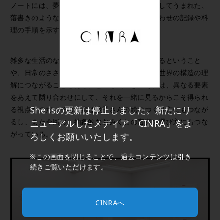
ノートには、夢を忘れないうちに記録しようとしてうまれた、
落書きのような絵や走り書きのメモが、打ち合わせの記録や料
理の手順を示す絵と、並列して記されている。
雑多な生活のなかではすべてが隣り合わせにあるということ
や、日常のささいな営みの仕組みをよく見ると世界の構造の理
解につながることもある、という気づき。それは、異なる要素
をあえて隣り合わせにして、それを一緒に見るからこそ得られ
She isの更新は停止しました。新たにリ
る視点なのだ。その視点は陵子さんの絵のつくり方にもつなが
るし、また今回の、抽象的なおみくじの言葉の選び方にもつな
ニューアルしたメディア「CINRA」をよ
がっている。
ろしくお願いいたします。
※この画面を閉じることで、過去コンテンツは引き
続きご覧いただけます。
CINRAへ