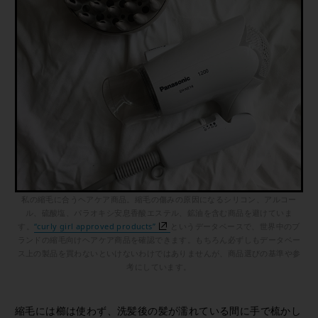
私の縮毛に合うヘアケア商品。縮毛の傷みの原因になるシリコン、アルコー
ル、硫酸塩、パラオキシ安息香酸エステル、鉱油を含む商品を避けていま
す。
“curly girl approved products”
というデータベースで、世界中のブ
ランドの縮毛向けヘアケア商品を確認できます。もちろん必ずしもデータベー
ス上の製品を買わないといけないわけではありませんが、商品選びの基準や参
考にしています。
縮毛には櫛は使わず、洗髪後の髪が濡れている間に手で梳かし