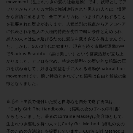
movement（生まれつきの髪の社会運動）です。奴隷としてア
フリカからアメリカ大陸に強制連行された黒人の人々は、慣習
から言語に至るまで、全てアメリカ化、つまり白人化すること
を強要された歴史があります。人種差別の観点からアフロヘア
に代表される黒人の人種的特徴が劣性で醜い条件と定められ、
黒人の人々は生き延びるために髪型を変えざるを得ませんでし
た。しかし、60,70年代に始まり、現在も続く市民権運動の中
でBlack is Beautiful（黒は美しい）という啓蒙活動が立ち上
がりました。アフロを含め、特定の髪型への歴史的な暗黙の圧
力を跳ね返して、好きな髪型を手に入れる運動がnatural hair
movementです。醜い特徴とされていた縮毛は自由と解放の象
徴となりました。
直毛至上主義で傷付いた髪と自尊心を自分で癒す勇気は、
『Curly Girl: The Handbook』（縮毛の女の子への手引書）
からもらいました。著者のLorraine Masseyは美容師として、
生まれつき縮毛を持つ人々にCurly Girl Method（縮毛の女の
子のための方法論）を提案しています。Curly Girl Methodは