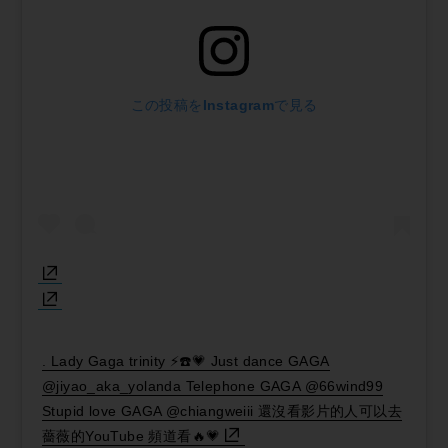
この投稿をInstagramで見る
. Lady Gaga trinity ⚡️☎️💗 Just dance GAGA
@jiyao_aka_yolanda Telephone GAGA @66wind99
Stupid love GAGA @chiangweiii 還沒看影片的人可以去
薔薇的YouTube 頻道看🔥💗