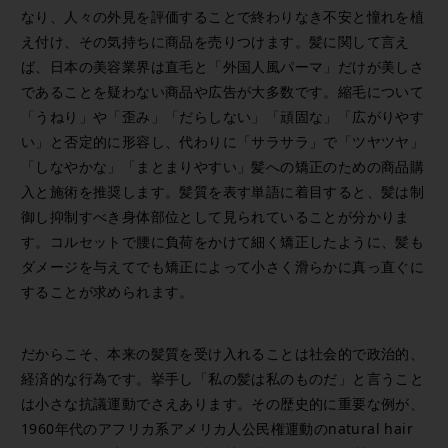
なり、人々の外見を評価することで終わりなき不安と憧れを植
え付け、その気持ちに商品を売りつけます。髪に関して言え
ば、日本の美容業界は直毛と「外国人風パーマ」だけが美しさ
であることを疑わない商品や広告が大多数です。縮毛について
「うねり」や「歪み」「だらしない」「頑固な」「広がりやす
い」と否定的に形容し、代わりに「サラサラ」で「ツヤツヤ」
「しなやかな」「まとまりやすい」髪への矯正のための商品購
入と施術を推奨します。髪質を表す単語に着目すると、髪は制
御し抑制すべき身体部位として見られていることが分かりま
す。コルセットで腰に負荷をかけて細く矯正したように、髪も
ダメージを与えてでも矯正によって小さく滑らかに真っ直ぐに
することが求められます。
だからこそ、本来の髪質を受け入れることは社会的で政治的、
経済的な行為です。挙手し「私の髪は私のものだ」と言うこと
は小さな抗議運動でさえあります。その歴史的に重要な例が、
1960年代のアフリカ系アメリカ人公民権運動のnatural hair