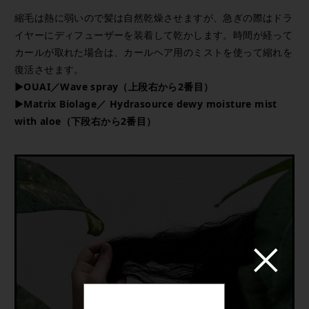
縮毛は熱に弱いので髪は自然乾燥させますが、急ぎの際はドラ
イヤーにディフューザーを装着して乾かします。時間が経って
カールが取れた場合は、カールヘア用のミストを使って縮れを
復活させます。
▶OUAI／Wave spray（上段右から2番目）
▶Matrix Biolage／ Hydrasource dewy moisture mist
with aloe（下段右から2番目）