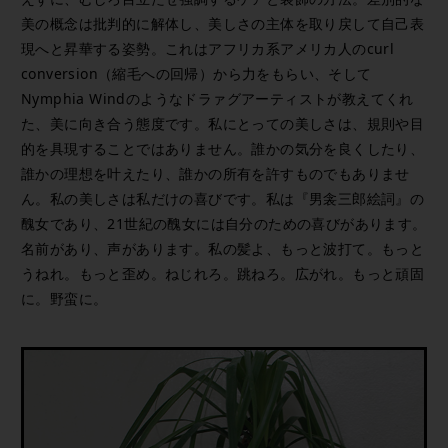
美の概念は批判的に解体し、美しさの主体を取り戻して自己表
現へと昇華する姿勢。これはアフリカ系アメリカ人のcurl
conversion（縮毛への回帰）から力をもらい、そして
Nymphia Windのようなドラァグアーティストが教えてくれ
た、美に向き合う態度です。私にとっての美しさは、規則や目
的を具現することではありません。誰かの気分を良くしたり、
誰かの理想を叶えたり、誰かの所有を許すものでもありませ
ん。私の美しさは私だけの喜びです。私は『男衾三郎絵詞』の
醜女であり、21世紀の醜女には自分のための喜びがあります。
名前があり、声があります。私の髪よ、もっと波打て。もっと
うねれ。もっと歪め。ねじれろ。跳ねろ。広がれ。もっと頑固
に。野蛮に。