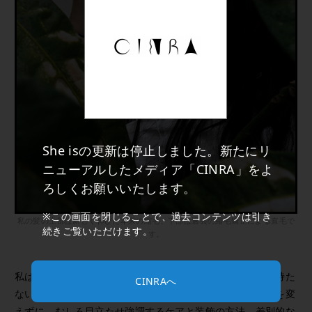
She isの更新は停止しました。新たにリ
ニューアルしたメディア「CINRA」をよ
ろしくお願いいたします。
※この画面を閉じることで、過去コンテンツは引き
私の髪の上部は新しく伸びた本来の縮毛、下部は過去の縮毛矯正による直毛で
続きご覧いただけます。
す。
私は逸脱や異常と見做されても、自分の在り方に罪悪感を持た
CINRAへ
ないと決めました。好きな髪型の選択。自分の特徴や形状を変
えずに、むしろ目立たせ強調するケアと装飾の方法。差別的な