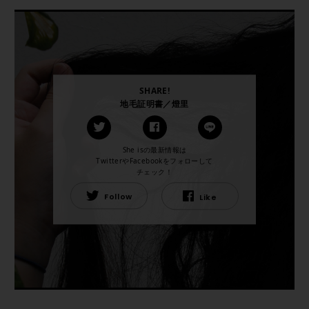
SHARE!
地毛証明書／燈里
She isの最新情報は
TwitterやFacebookをフォローして
チェック！
Follow
Like