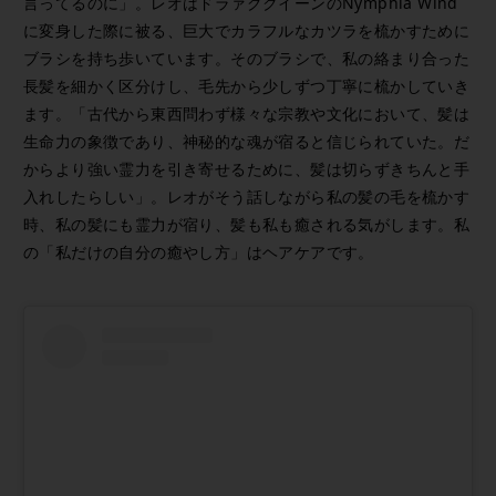
言ってるのに」。レオはドラァグクイーンのNymphia Wind
に変身した際に被る、巨大でカラフルなカツラを梳かすために
ブラシを持ち歩いています。そのブラシで、私の絡まり合った
長髪を細かく区分けし、毛先から少しずつ丁寧に梳かしていき
ます。「古代から東西問わず様々な宗教や文化において、髪は
生命力の象徴であり、神秘的な魂が宿ると信じられていた。だ
からより強い霊力を引き寄せるために、髪は切らずきちんと手
入れしたらしい」。レオがそう話しながら私の髪の毛を梳かす
時、私の髪にも霊力が宿り、髪も私も癒される気がします。私
の「私だけの自分の癒やし方」はヘアケアです。