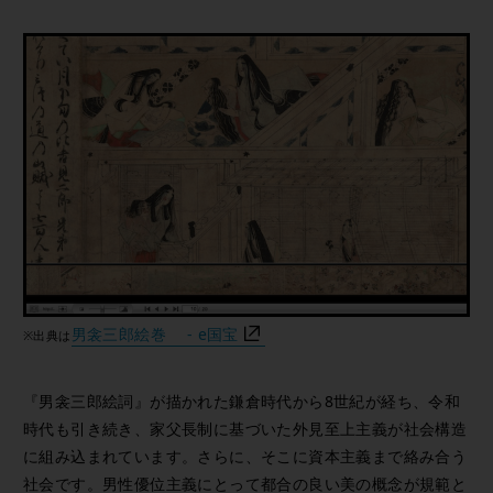
男衾三郎絵巻 - e国宝
※出典は
『男衾三郎絵詞』が描かれた鎌倉時代から8世紀が経ち、令和
時代も引き続き、家父長制に基づいた外見至上主義が社会構造
に組み込まれています。さらに、そこに資本主義まで絡み合う
社会です。男性優位主義にとって都合の良い美の概念が規範と