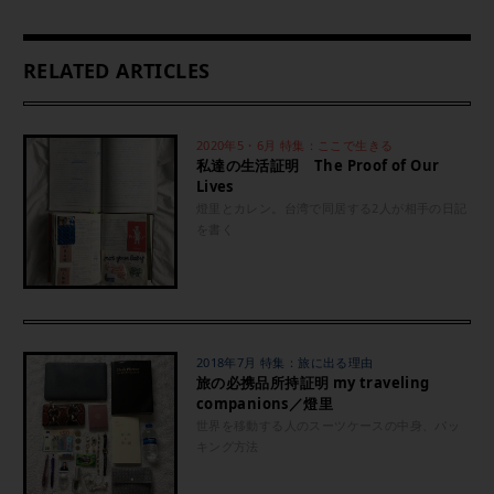
RELATED ARTICLES
2020年5・6月 特集：ここで生きる
私達の生活証明 The Proof of Our
Lives
燈里とカレン。台湾で同居する2人が相手の日記
を書く
2018年7月 特集：旅に出る理由
旅の必携品所持証明 my traveling
companions／燈里
世界を移動する人のスーツケースの中身、パッ
キング方法