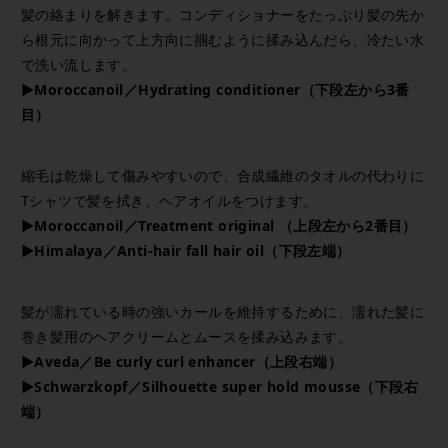
髪の絡まりを解きます。コンディショナーをたっぷり髪の先か
ら根元に向かって上方向に掴むように揉み込んだら、冷たい水
で洗い流します。
▶Moroccanoil／Hydrating conditioner（下段左から3番
目）
縮毛は乾燥して傷みやすいので、合成繊維のタオルの代わりに
Tシャツで髪を拭き、ヘアオイルをつけます。
▶Moroccanoil／Treatment original （上段左から2番目）
▶Himalaya／Anti-hair fall hair oil（下段左端）
髪が濡れている時の強いカールを維持するために、濡れた髪に
巻き髪用のヘアクリームとムースを揉み込みます。
▶Aveda／Be curly curl enhancer（上段右端）
▶Schwarzkopf／Silhouette super hold mousse（下段右
端）