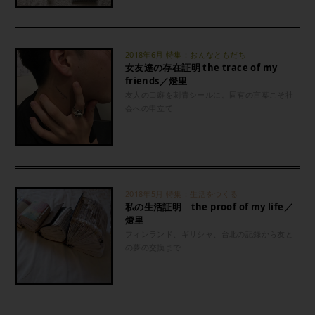
2018年6月 特集：おんなともだち
女友達の存在証明 the trace of my
friends／燈里
友人の口癖を刺青シールに。固有の言葉こそ社
会への申立て
2018年5月 特集：生活をつくる
私の生活証明 the proof of my life／
燈里
フィンランド、ギリシャ、台北の記録から友と
の夢の交換まで