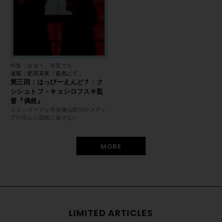
特集：出会う、何度でも
連載：肥髙茉実「孤島にて」
第三回：はっぴーえんど？：ク
シシュトフ・キェシロフスキ監
督『偶然』
スタンダードな幸福像は政治やメディ
アが生んだ虚構に過ぎない
MORE
LIMITED ARTICLES