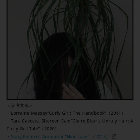
＜参考文献＞
・Lorraine Massey“Curly Girl: The Handbook”（2011）
・Tara Cavosie, Shereen Said“Claire Blair's Unruly Hair: A
Curly-Girl Tale”（2020）
・
Sony Pictures Animation"Hair Love" （2017）