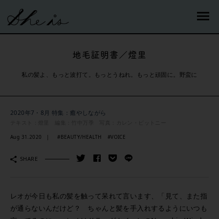
地毛証明書／燈里
私の髪よ、もっと波打て。もっとうねれ。もっと頑固に。野蛮に
2020年7・8月 特集：癒やしながら
テキスト：燈里 編集：竹中万季 写真：カレン・ピットニー
Aug 31.2020
#BEAUTY/HEALTH
#VOICE
SHARE
レオが今日も私の髪を触って呆れて言います、「見て、また指
が通らないんだけど？ ちゃんと髪を手入れするようにいつも