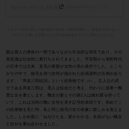
Nymphia Wind 🎀 妮妃雅
(@66wind99)がシェアした投稿 -
レディーガガに扮したNymphia Wind（1枚目写真右）。彼女をガガにもシン
デレラにも鬼にも宇宙人にもする自由自在なカツラに憧れてきました。
髪は個人の身体の一部でありながら社会的な存在であり、その
美意識は社会性に裏打ちされてきました。平安期から室町時代
の日本では元来、直毛の垂髪が女性の美の条件でした。ところ
がその中で、縮毛を持つ女性が描かれた絵画資料の古例があり
ます、『男衾三郎絵詞』という絵巻物です
。主人公の武
（※）
士である男衾三郎は、美人は短命だと考え、代わりに坂東一醜
悪な女を妻とします。醜女の妻とその娘2人は縮れ髪を持って
いて、これは当時の醜い女性を表す記号的表現です。初めてこ
の絵巻物を見た時、私と同じ縮毛の女の表象に親しみを覚えま
した。しかめ面に「ねぢけたる」髪がかかる、名前がない醜女
と自分を重ね合わせました。