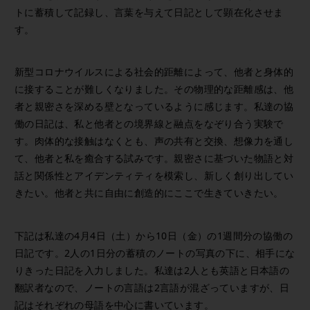
トに蓄積して記録し、言葉を与えて日記として顕在化させま
す。
新型コロナウイルスによる社会的距離によって、他者と身体的
に接することが難しくなりました。その物理的な距離感は、他
者と親密さを深める壁となっているように感じます。私達の協
働の日記は、私と他者との境界線と融点をなぞり合う実験で
す。肉体的な接触はなくとも、声の共有と交換、想像力を通し
て、他者と私を癒合する試みです。親密さに基づいた物語と対
話と関係性とアイデンティティを模索し、新しく創り出してい
きたい。他者と共に自由に創造的にここで生きていきたい。
下記は私達の4月4日（土）から10日（金）の1週間分の協働の
日記です。2人の1日分の蓄積のノートの写真の下に、相手にな
りきった日記を入力しました。私達は2人とも英語と日本語の
翻訳者なので、ノートの言語は2言語が混ざっていますが、日
記はそれぞれの母語を中心に書いています。