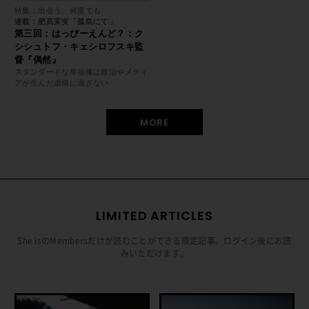
特集：出会う、何度でも
連載：肥髙茉実「孤島にて」
第三回：はっぴーえんど？：ク
シシュトフ・キェシロフスキ監
督『偶然』
スタンダードな幸福像は政治やメディ
アが生んだ虚構に過ぎない
MORE
LIMITED ARTICLES
She isのMembersだけが読むことができる限定記事。ログイン後にお読
みいただけます。