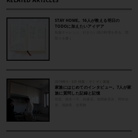
STAY HOME。16人が教える明日の
TODOに加えたいアイデア
私服チャレンジ、行きたい国の料理を作る、間
取りを書く
2019年5・6月 特集：ぞくぞく家族
家族にはじめてのインタビュー。7人が家
族に質問した記録と記憶
燈里、植本一子、枝優花、後閑麻里奈、野村由
芽、堀静香、吉野舞