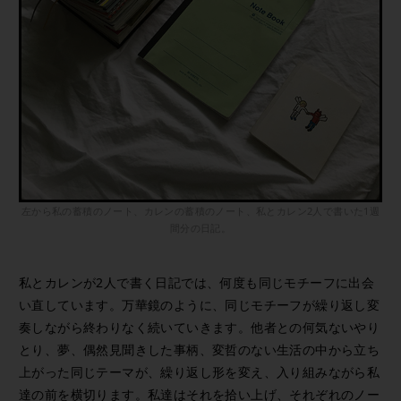
左から私の蓄積のノート、カレンの蓄積のノート、私とカレン2人で書いた1週
間分の日記。
私とカレンが2人で書く日記では、何度も同じモチーフに出会
い直しています。万華鏡のように、同じモチーフが繰り返し変
奏しながら終わりなく続いていきます。他者との何気ないやり
とり、夢、偶然見聞きした事柄、変哲のない生活の中から立ち
上がった同じテーマが、繰り返し形を変え、入り組みながら私
達の前を横切ります。私達はそれを拾い上げ、それぞれのノー