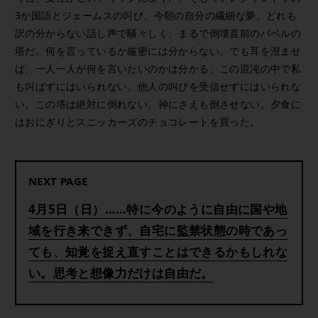
3か国語とジェームスの叫び、今朝の自分の繊細な夢。どれも
訳の分からない話し声で騒々しく、まるで倒壊直前のバベルの
塔だ。何を言っているか厳密には分からない。でも耳を澄ませ
ば、一人一人が何を言いたいのかは分かる。この混沌の中で私
も叫ばずにはいられない。他人の叫びを受信せずにはいられな
い。この塔は絶対に倒れない。神にさえも倒させない。夕食に
はおにぎりとスニッカーズのチョコレートを買った。
NEXT PAGE
4月5日（日）……特に今のように自由に国や地
域を行き来できず、自宅に監禁状態の時であっ
ても、知覚を捉え直すことはできるかもしれな
い。思考と想像力だけは自由だ。