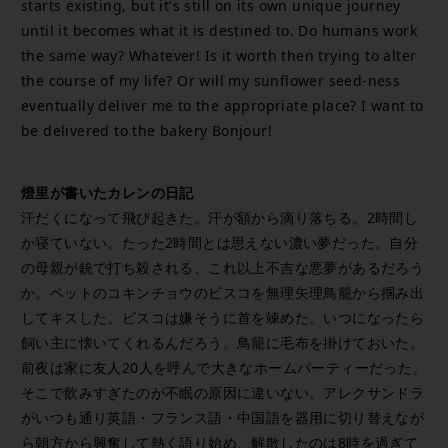
starts existing, but it's still on its own unique journey
until it becomes what it is destined to. Do humans work
the same way? Whatever! Is it worth then trying to alter
the course of my life? Or will my sunflower seed-ness
eventually deliver me to the appropriate place? I want to
be delivered to the bakery Bonjour!
燈里が書いたカレンの日記
汗だくになって飛び起きた。汗が額から滴り落ちる。2時間し
か寝ていない。たった2時間とは思えない濃い夢だった。自分
の母親が銃で打ち殺される、これ以上不吉な悪夢があるだろう
か。ペットのコキンチョウのビスコを無理矢理鳥籠から掴み出
してキスした。ビスコは嫌そうに首を竦めた。いつになったら
飼い主に懐いてくれるんだろう。鳥籠に毛布を掛けておいた。
前夜は家に友人20人を呼んで大きなホームパーティーだった。
そこで飲みすぎたのが不眠の原因に違いない。アレクサンドラ
がいつも通り英語・フランス語・中国語を器用に切り替えなが
ら朝方から興奮して熱く語り始め、解散したのは8時を過ぎて