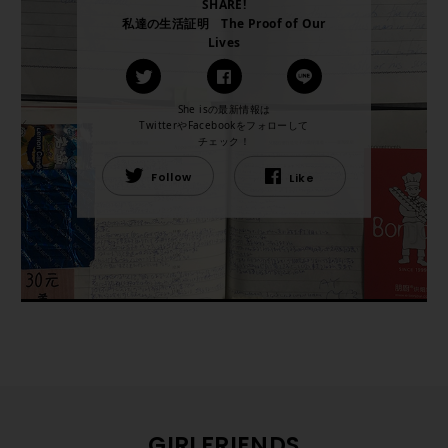
SHARE!
私達の生活証明 The Proof of Our
Lives
She isの最新情報は
TwitterやFacebookをフォローして
チェック！
Follow
Like
GIRLFRIENDS