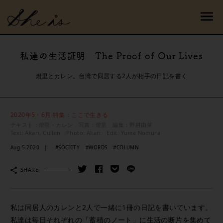
私達の生活証明 The Proof of Our Lives
燈里とカレン。台湾で同居する2人が相手の日記を書く
2020年5・6月 特集：ここで生きる
テキスト：燈里・カレン 写真：燈里 編集：野村由芽
Text: Akari, Cullen Photo: Akari Edit: Yume Nomura
Aug 5.2020
#SOCIETY
#WORDS
#COLUMN
SHARE
私は同居人のカレンと2人で一緒に1冊の日記を書いています。
私達は毎日それぞれの「蓄積のノート」に生活の断片を集めて