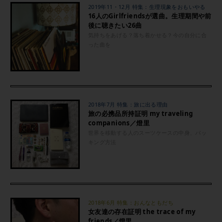
2019年11・12月 特集：生理現象をおもいやる
16人のGirlfriendsが選曲。生理期間や前
後に聴きたい26曲
気持ちをあげる？落ち着かせる？今の自分に合
った曲を
2018年7月 特集：旅に出る理由
旅の必携品所持証明 my traveling
companions／燈里
世界を移動する人のスーツケースの中身、パッ
キング方法
2018年6月 特集：おんなともだち
女友達の存在証明 the trace of my
friends／燈里