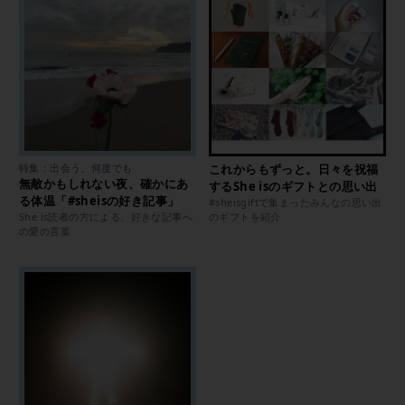
特集：出会う、何度でも
これからもずっと。日々を祝福
無敵かもしれない夜、確かにあ
するShe isのギフトとの思い出
る体温「#sheisの好き記事」
#sheisgiftで集まったみんなの思い出
She is読者の方による、好きな記事へ
のギフトを紹介
の愛の言葉