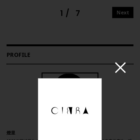
1
7
Next
PROFILE
燈里