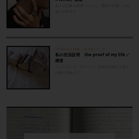
友人の口癖を刺青シールに。固有の言葉こそ社
会への申立て
2018年5月 特集：生活をつくる
私の生活証明 the proof of my life／
燈里
フィンランド、ギリシャ、台北の記録から友と
の夢の交換まで