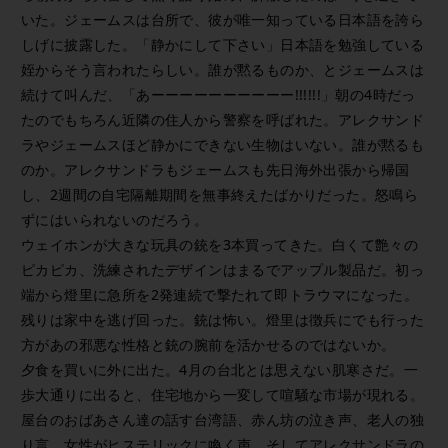
いた。ジェームスは台所で、彼が唯一知っている日本語を誇ら
しげに披露した。「静かにして下さい」日本語を勉強している
姪からそう言われたらしい。誰が黙るものか、とジェームスは
続けて叫んだ、「あーーーーーーーーーー!!!!!!」朝の4時だっ
たのでもちろん近隣の住人から警察を呼ばれた。アレクサンド
ラやジェームスほど静かにできない生物はいない。誰が黙るも
のか。アレクサンドラもジェームスも先日海外出張から帰国
し、2週間の自宅隔離期間を無事終えたばかりだった。怒鳴ら
ずにはいられないのだろう。
ウェイホンが大きな玩具の銃を3本買ってきた。白くて艶々の
ピカピカ、洗練されたデザインはまるでアップル製品だ。初っ
端から燈里に急所を2発連続で撃たれて即トラウマになった。
残りは家中を逃げ回った。銃は怖い。燈里は徴兵にでも行った
方があの邪悪な性格と銃の腕前を活かせるのではないか。
夕食を買いに外に出た。4月の台北とは思えない肌寒さだ。一
歩大通りに出ると、住宅地から一変して喧騒な市場が現れる。
屋台のおばあさん達の話す台湾語、赤ん坊の泣き声、老人の独
り言、女性がヒステリックに喚く声、そしてアレクサンドラの