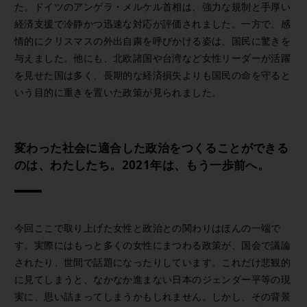
た。ドイツのアンゲラ・メルケル首相は、強力な規制と手厚い
経済支援で冷静かつ迅速な対応が評価されました。一方で、感
情的にクリスマスの外出自粛を呼びかける姿は、国民に驚きを
与えました。他にも、北欧諸国や台湾など女性リーダーが活躍
を見せた国は多く、長期的な経済損失よりも国民の命を守ると
いう目的に重きを置いた政策が見られました。
変わった社会に適合した政治をつくることができる
のは、わたしたち。2021年は、もう一歩前へ。
今回ここで取り上げた女性と政治との関わりはほんの一端で
す。実際にはもっと多くの女性にまつわる政策が、国会で議論
されたり、世間で話題になったりしています。これだけ悲観的
に見てしまうと、なかなか進まない日本のジェンダー平等の現
実に、思い詰まってしまうかもしれません。しかし、その背景