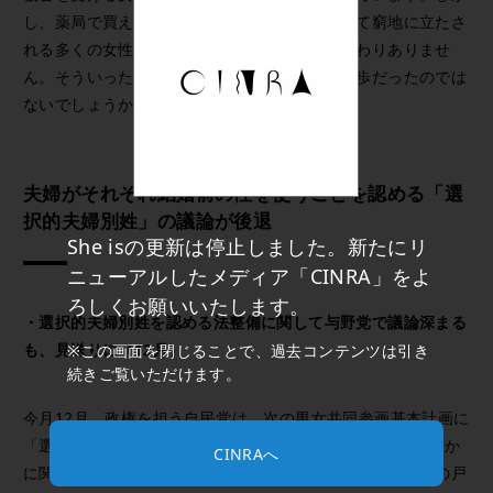
し、薬局で買えることは、緊急時の救世主として窮地に立たさ
れる多くの女性を助けられるという事実には変わりありませ
ん。そういった意味では、大きく前に進んだ一歩だったのでは
ないでしょうか。
夫婦がそれぞれ結婚前の性を使うことを認める「選
択的夫婦別姓」の議論が後退
She isの更新は停止しました。新たにリ
ニューアルしたメディア「CINRA」をよ
ろしくお願いいたします。
・選択的夫婦別姓を認める法整備に関して与野党で議論深まる
も、見送りに（12月）
※この画面を閉じることで、過去コンテンツは引き
続きご覧いただけます。
今月12月、政権を担う自民党は、次の男女共同参画基本計画に
「選択的夫婦別姓（＊2）」に関する記載をどれくらい扱うか
CINRAへ
に関して、党の中で議論を行いました。その結果、「従来の戸