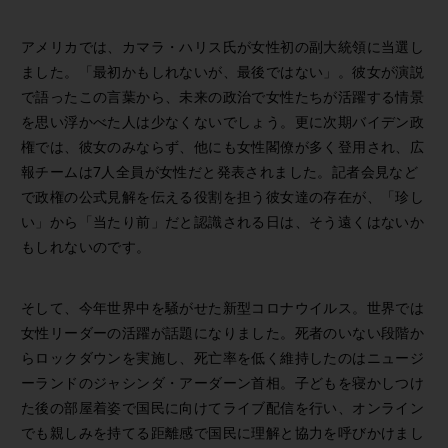
アメリカでは、カマラ・ハリス氏が女性初の副大統領に当選し
ました。「最初かもしれないが、最後ではない」。彼女が演説
で語ったこの言葉から、未来の政治で女性たちが活躍する情景
を思い浮かべた人は少なくないでしょう。更に次期バイデン政
権では、彼女のみならず、他にも女性閣僚が多く登用され、広
報チームは7人全員が女性だと発表されました。記者会見など
で政権の公式見解を伝える役割を担う彼女達の存在が、「珍し
い」から「当たり前」だと認識される日は、そう遠くはないか
もしれないのです。
そして、今年世界中を騒がせた新型コロナウイルス。世界では
女性リーダーの活躍が話題になりました。死者のいない段階か
らロックダウンを実施し、死亡率を低く維持したのはニュージ
ーランドのジャシンダ・アーダーン首相。子どもを寝かしつけ
た後の部屋着姿で国民に向けてライブ配信を行い、オンライン
でも親しみを持てる距離感で国民に理解と協力を呼びかけまし