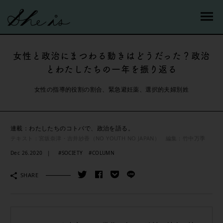
女性と政治にまつわる動きはどうだった？政治
とわたしたちの一年を振り返る
女性の指導的役割の割合、緊急避妊薬、選択的夫婦別姓
連載：わたしたちのコトバで、政治を語る。
テキスト：宮坂奈津・吉井紗香（NO YOUTH NO JAPAN） 編集：竹中万季
Dec 26.2020
#SOCIETY
#COLUMN
SHARE