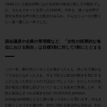
144位という政治分野における女性の進出に関しての順位でし
た。そんなスタートを切った2020年。今年も、様々な分野で
変化を求める声や新たな動きがみられ、そんなニュースの数々
に一喜一憂した一年でした。
国会議員や企業の管理職など、「女性の指導的な地
位における割合」は目標3割に対して1割にとどまる
この一年、家の中にいることが多かった人も、外に出て働かな
くてはならなかった人も、今まで以上に政治の動きを気にする
ことになった年だったのではないでしょうか。わたしたちの生
活が政治と密接に結びついていることを改めて実感した今、女
性と政治にまつわる動きをNO YOUTH NO JAPANの
Instagram投稿とともに振り返ってみたいと思います。今もま
だ続くこのコロナ禍の中、女性に関わる政治的な決定は、わた