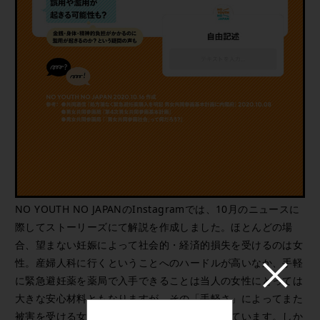
NO YOUTH NO JAPANのInstagramでは、10月のニュースに
際してストーリーズにて解説を作成しました。ほとんどの場
合、望まない妊娠によって社会的・経済的損失を受けるのは女
性。産婦人科に行くということへのハードルが高いなか、手軽
に緊急避妊薬を薬局で入手できることは当人の女性にとっては
大きな安心材料ともなりますが、その「手軽さ」によってまた
被害を受ける女性が出てくる可能性も示唆されています。しか