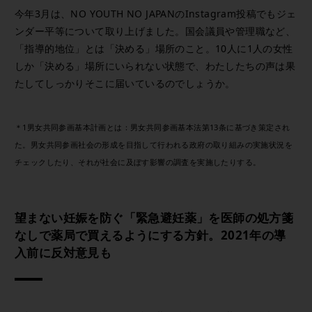
今年3月は、NO YOUTH NO JAPANのInstagram投稿でもジェ
ンダー平等について取り上げました。国会議員や管理職など、
「指導的地位」とは「決める」場所のこと。10人に1人の女性
しか「決める」場所にいられない状態で、わたしたちの声は果
たしてしっかりそこに届いているのでしょうか。
＊1男女共同参画基本計画とは：男女共同参画基本法第13条に基づき策定され
た。男女共同参画社会の形成を目指して行われる政府の取り組みの実施状況を
チェックしたり、それが社会に及ぼす影響の調査を実施したりする。
望まない妊娠を防ぐ「緊急避妊薬」を医師の処方箋
なしで薬局で買えるようにする方針。2021年の導
入前に反対意見も